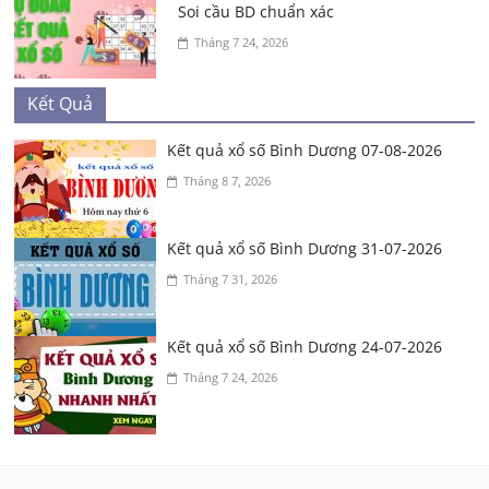
Soi cầu BD chuẩn xác
Tháng 7 24, 2026
Kết Quả
Kết quả xổ số Bình Dương 07-08-2026
Tháng 8 7, 2026
Kết quả xổ số Bình Dương 31-07-2026
Tháng 7 31, 2026
Kết quả xổ số Bình Dương 24-07-2026
Tháng 7 24, 2026