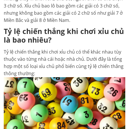
3 chữ số. Xỉu chủ bao lô bao gồm các giải có 3 chữ số,
nhưng không bao gồm các giải có 2 chữ số như giải 7 ở
Miền Bắc và giải 8 ở Miền Nam.
Tỷ lệ chiến thắng khi chơi xỉu chủ
là bao nhiêu?
Tỷ lệ chiến thắng khi chơi xỉu chủ có thể khác nhau tùy
thuộc vào từng nhà cái hoặc nhà chủ. Dưới đây là tổng
hợp một số loại xỉu chủ phổ biến cùng tỷ lệ chiến thắng
thông thường: