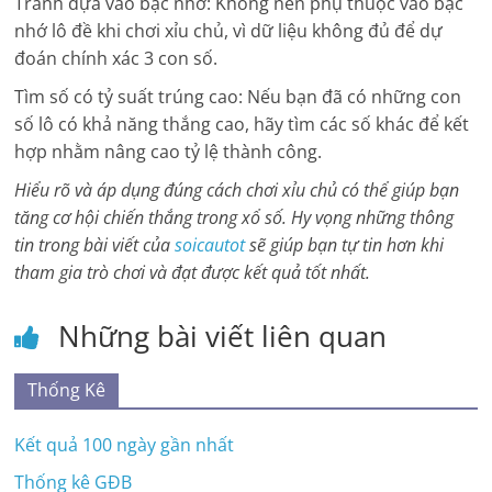
Tránh dựa vào bạc nhớ: Không nên phụ thuộc vào bạc
nhớ lô đề khi chơi xỉu chủ, vì dữ liệu không đủ để dự
đoán chính xác 3 con số.
Tìm số có tỷ suất trúng cao: Nếu bạn đã có những con
số lô có khả năng thắng cao, hãy tìm các số khác để kết
hợp nhằm nâng cao tỷ lệ thành công.
Hiểu rõ và áp dụng đúng cách chơi xỉu chủ có thể giúp bạn
tăng cơ hội chiến thắng trong xổ số. Hy vọng những thông
tin trong bài viết của
soicautot
sẽ giúp bạn tự tin hơn khi
tham gia trò chơi và đạt được kết quả tốt nhất.
Những bài viết liên quan
Thống Kê
Kết quả 100 ngày gần nhất
Thống kê GĐB