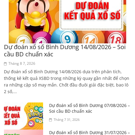
Dự đoán xổ số Bình Dương 14/08/2026 – Soi
cầu BD chuẩn xác
Tháng 8 7, 2026
Dự đoán xổ số Bình Dương 14/08/2026 dựa trên phân tích,
thống kê kết quả XSBD trong những kỳ quay gần nhất để chọn
ra những cặp số may mắn. Chốt đầu đuôi giải đặc biệt, bao lô
2 số,...
Dự đoán xổ số Bình Dương 07/08/2026 –
Soi cầu BD chuẩn xác
Tháng 7 31, 2026
Dự đoán xổ số Bình Dương 31/07/2026 –