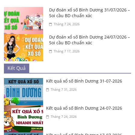
Dự đoán xổ số Bình Dương 31/07/2026 –
Soi cầu BD chuẩn xác
Tháng 7 24, 2026
Dự đoán xổ số Bình Dương 24/07/2026 –
Soi cầu BD chuẩn xác
Tháng 7 17, 2026
Kết Quả
Kết quả xổ số Bình Dương 31-07-2026
Tháng 7 31, 2026
Kết quả xổ số Bình Dương 24-07-2026
Tháng 7 24, 2026