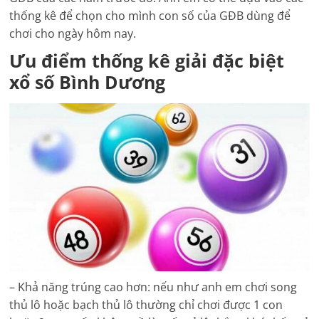
thống kê để chọn cho mình con số của GĐB dùng để
chơi cho ngày hôm nay.
Ưu điểm thống kê giải đặc biệt
xổ số Bình Dương
– Khả năng trúng cao hơn: nếu như anh em chơi song
thủ lô hoặc bạch thủ lô thường chỉ chơi được 1 con