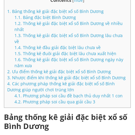
Contents
[
hide
]
1.
Bảng thống kê giải đặc biệt xổ số Bình Dương
1.1.
Bảng đặc biệt Bình Dương
1.2.
Thống kê giải đặc biệt xổ số Bình Dương về nhiều
nhất
1.3.
Thống kê giải đặc biệt xổ số Bình Dương lâu chưa
về
1.4.
Thống kê đầu giải đặc biệt lâu chưa về
1.5.
Thống kê đuôi giải đặc biệt lâu chưa xuất hiện
1.6.
Thống kê giải đặc biệt xổ số Bình Dương ngày này
năm xưa
2.
Ưu điểm thống kê giải đặc biệt xổ số Bình Dương
3.
Nhược điểm khi thống kê giải đặc biệt xổ số Bình Dương
4.
Các phương pháp thống kê giải đặc biệt xổ số Bình
Dương giúp người chơi trúng lớn
4.1.
Phương pháp soi cầu đề bạch thủ duy nhất 1 con
4.2.
Phương pháp soi cầu qua giải cầu 3
Bảng thống kê giải đặc biệt xổ số
Bình Dương