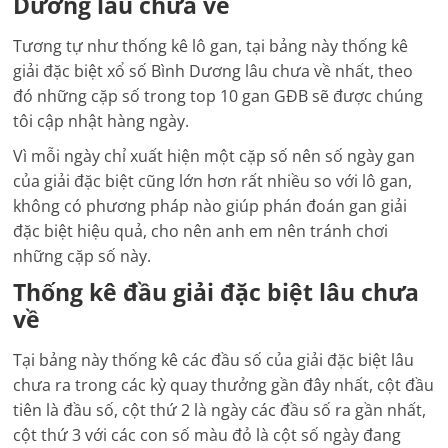
Dương lâu chưa về
Tương tự như thống kê lô gan, tại bảng này thống kê
giải đặc biệt xổ số Bình Dương lâu chưa về nhất, theo
đó những cặp số trong top 10 gan GĐB sẽ được chúng
tôi cập nhật hàng ngày.
Vì mỗi ngày chỉ xuất hiện một cặp số nên số ngày gan
của giải đặc biệt cũng lớn hơn rất nhiều so với lô gan,
không có phương pháp nào giúp phán đoán gan giải
đặc biệt hiệu quả, cho nên anh em nên tránh chơi
những cặp số này.
Thống kê đầu giải đặc biệt lâu chưa
về
Tại bảng này thống kê các đầu số của giải đặc biệt lâu
chưa ra trong các kỳ quay thưởng gần đây nhất, cột đầu
tiên là đầu số, cột thứ 2 là ngày các đầu số ra gần nhất,
cột thứ 3 với các con số màu đỏ là cột số ngày đang