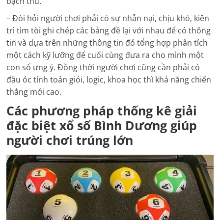
bạch thủ.
– Đòi hỏi người chơi phải có sự nhẫn nại, chịu khó, kiên
trì tìm tòi ghi chép các bảng đề lại với nhau để có thông
tin và dựa trên những thông tin đó tổng hợp phân tích
một cách kỹ lưỡng để cuối cùng đưa ra cho mình một
con số ưng ý. Đồng thời người chơi cũng cần phải có
đầu óc tính toán giỏi, logic, khoa học thì khả năng chiến
thắng mới cao.
Các phương pháp thống kê giải
đặc biệt xổ số Bình Dương giúp
người chơi trúng lớn