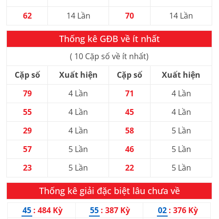
62
14 Lần
70
14 Lần
Thống kê GĐB về ít nhất
( 10 Cặp số về ít nhất)
Cặp số
Xuất hiện
Cặp số
Xuất hiện
79
4 Lần
71
4 Lần
55
4 Lần
45
4 Lần
29
4 Lần
58
5 Lần
57
5 Lần
46
5 Lần
23
5 Lần
22
5 Lần
Thống kê giải đặc biệt lâu chưa về
45
: 484 Kỳ
55
: 387 Kỳ
02
: 376 Kỳ