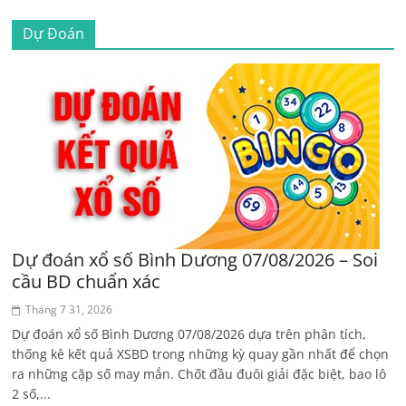
Dự Đoán
Dự đoán xổ số Bình Dương 07/08/2026 – Soi
cầu BD chuẩn xác
Tháng 7 31, 2026
Dự đoán xổ số Bình Dương 07/08/2026 dựa trên phân tích,
thống kê kết quả XSBD trong những kỳ quay gần nhất để chọn
ra những cặp số may mắn. Chốt đầu đuôi giải đặc biệt, bao lô
2 số,...