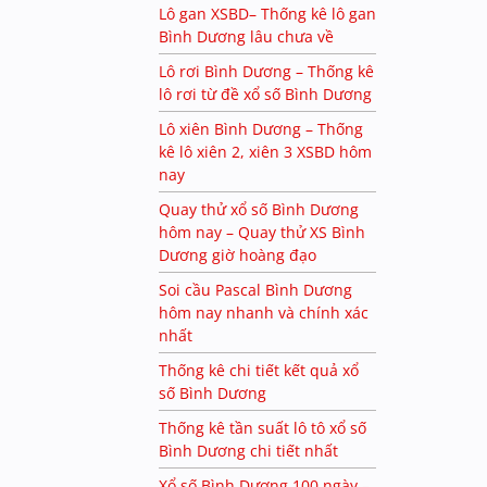
Lô gan XSBD– Thống kê lô gan
Bình Dương lâu chưa về
Lô rơi Bình Dương – Thống kê
lô rơi từ đề xổ số Bình Dương
Lô xiên Bình Dương – Thống
kê lô xiên 2, xiên 3 XSBD hôm
nay
Quay thử xổ số Bình Dương
hôm nay – Quay thử XS Bình
Dương giờ hoàng đạo
Soi cầu Pascal Bình Dương
hôm nay nhanh và chính xác
nhất
Thống kê chi tiết kết quả xổ
số Bình Dương
Thống kê tần suất lô tô xổ số
Bình Dương chi tiết nhất
Xổ số Bình Dương 100 ngày –