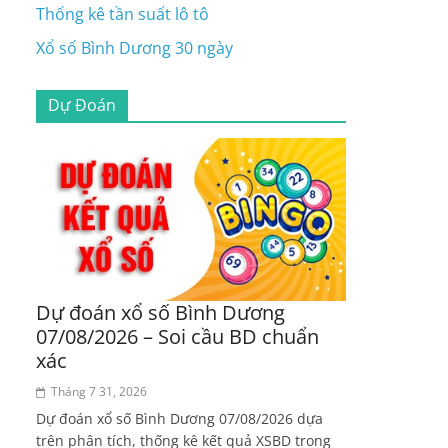
Thống kê tần suất lô tô
Xổ số Bình Dương 30 ngày
Dự Đoán
Dự đoán xổ số Bình Dương
07/08/2026 – Soi cầu BD chuẩn
xác
Tháng 7 31, 2026
Dự đoán xổ số Bình Dương 07/08/2026 dựa
trên phân tích, thống kê kết quả XSBD trong