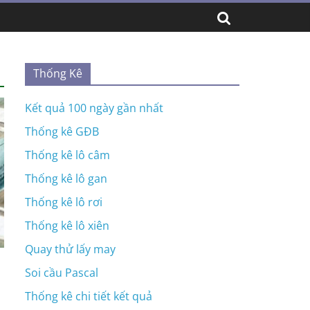
Thống Kê
Kết quả 100 ngày gần nhất
Thống kê GĐB
Thống kê lô câm
Thống kê lô gan
Thống kê lô rơi
Thống kê lô xiên
Quay thử lấy may
Soi cầu Pascal
Thống kê chi tiết kết quả