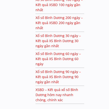
Kết quả XSBD 100 ngày gần
nhất
Xổ số Bình Dương 200 ngày –
Kết quả XSBD 200 ngày gần
nhất
Xổ số Bình Dương 30 ngày –
Kết quả XS Bình Dương 30
ngày gần nhất
Xổ số Bình Dương 60 ngày –
Kết quả XS Bình Dương 60
ngày
Xổ số Bình Dương 90 ngày –
Kết quả XS Bình Dương 90
ngày gần nhất
XSBD – Kết quả xổ số Bình
Dương hôm nay nhanh
chóng, chính xác