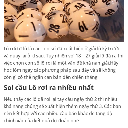
Lô rơi từ lô là các con số đã xuất hiện ở giải lô kỳ trước
và quay lại ở kì sau. Tuy nhiên với 18 – 27 giải lô đã ra thì
việc chọn con số lô rơi là một vấn đề khá nan giải.Hãy
học lỏm ngay các phương pháp sau đây và sẽ không
còn gì có thể ngăn cản bản đến chiến thắng.
Soi cầu Lô rơi ra nhiều nhất
Nếu thấy các lô đã rơi lại tay cầu ngày thứ 2 thì nhiều
khả năng chúng sẽ xuất hiện thêm ngày thứ 3. Các bạn
nên kết hợp với các nhiều cầu báo khác để tăng độ
chính xác của kết quả dự đoán nhé.