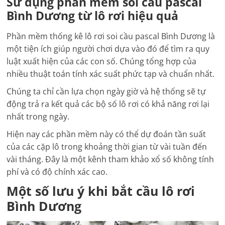
Sử dụng phần mềm soi cầu pascal
Bình Dương từ lô rơi hiệu quả
Phần mềm thống kê lô rơi soi cầu pascal Bình Dương là
một tiện ích giúp người chơi dựa vào đó để tìm ra quy
luật xuất hiện của các con số. Chúng tổng hợp của
nhiều thuật toán tính xác suất phức tạp và chuẩn nhất.
Chúng ta chỉ cần lựa chọn ngày giờ và hệ thống sẽ tự
động trả ra kết quả các bộ số lô rơi có khả năng rơi lại
nhất trong ngày.
Hiện nay các phần mềm này có thể dự đoán tần suất
của các cặp lô trong khoảng thời gian từ vài tuần đến
vài tháng. Đây là một kênh tham khảo xổ số không tính
phí và có độ chính xác cao.
Một số lưu ý khi bắt cầu lô rơi
Bình Dương