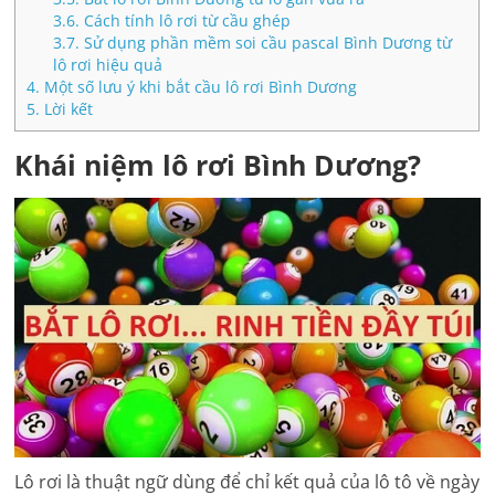
3.6.
Cách tính lô rơi từ cầu ghép
3.7.
Sử dụng phần mềm soi cầu pascal Bình Dương từ
lô rơi hiệu quả
4.
Một số lưu ý khi bắt cầu lô rơi Bình Dương
5.
Lời kết
Khái niệm lô rơi Bình Dương?
Lô rơi là thuật ngữ dùng để chỉ kết quả của lô tô về ngày