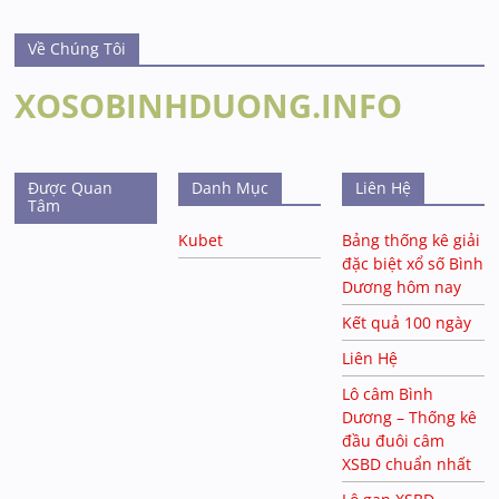
Về Chúng Tôi
XOSOBINHDUONG.INFO
Được Quan
Danh Mục
Liên Hệ
Tâm
Kubet
Bảng thống kê giải
đặc biệt xổ số Bình
Dương hôm nay
Kết quả 100 ngày
Liên Hệ
Lô câm Bình
Dương – Thống kê
đầu đuôi câm
XSBD chuẩn nhất