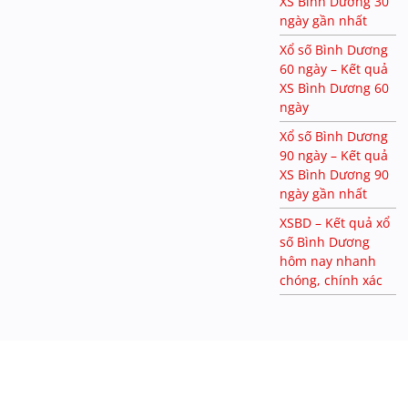
XS Bình Dương 30
ngày gần nhất
Xổ số Bình Dương
60 ngày – Kết quả
XS Bình Dương 60
ngày
Xổ số Bình Dương
90 ngày – Kết quả
XS Bình Dương 90
ngày gần nhất
XSBD – Kết quả xổ
số Bình Dương
hôm nay nhanh
chóng, chính xác
SHBET
mang đến kho game phong phú từ casino, slot game đến
cá cược thể thao, giúp người chơi thoải mái lựa chọn trò chơi yêu
thích và trải nghiệm những phút giây thư giãn.
new882.inf
o