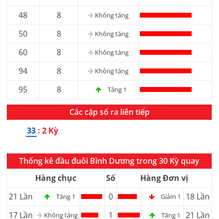
48
8
Không tăng
50
8
Không tăng
60
8
Không tăng
94
8
Không tăng
95
8
Tăng 1
Các cặp số ra liên tiếp
33
: 2 Kỳ
Thống kê đầu đuôi Bình Dương trong 30 Kỳ quay
Hàng chục
Số
Hàng Đơn vị
21 Lần
0
18 Lần
Tăng 1
Giảm 1
17 Lần
1
21 Lần
Không tăng
Tăng 1