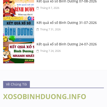
Kết quả xổ số Bình Dương 07-08-2026
Tháng 8 7, 2026
Kết quả xổ số Bình Dương 31-07-2026
Tháng 7 31, 2026
Kết quả xổ số Bình Dương 24-07-2026
Tháng 7 24, 2026
Về Chúng Tôi
XOSOBINHDUONG.INFO