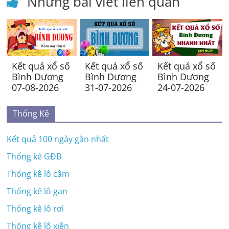
Những bài viết liên quan
Kết quả xổ số
Kết quả xổ số
Kết quả xổ số
Bình Dương
Bình Dương
Bình Dương
07-08-2026
31-07-2026
24-07-2026
Thống Kê
Kết quả 100 ngày gần nhất
Thống kê GĐB
Thống kê lô câm
Thống kê lô gan
Thống kê lô rơi
Thống kê lô xiên