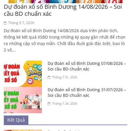
Dự đoán xổ số Bình Dương 14/08/2026 – Soi
cầu BD chuẩn xác
Tháng 8 7, 2026
Dự đoán xổ số Bình Dương 14/08/2026 dựa trên phân tích,
thống kê kết quả XSBD trong những kỳ quay gần nhất để chọn
ra những cặp số may mắn. Chốt đầu đuôi giải đặc biệt, bao lô
2 số,...
Dự đoán xổ số Bình Dương 07/08/2026 –
Soi cầu BD chuẩn xác
Tháng 7 31, 2026
Dự đoán xổ số Bình Dương 31/07/2026 –
Soi cầu BD chuẩn xác
Tháng 7 24, 2026
Kết Quả