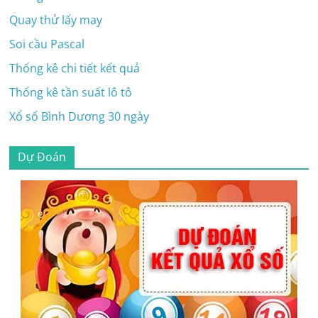
Quay thử lấy may
Soi cầu Pascal
Thống kê chi tiết kết quả
Thống kê tần suất lô tô
Xổ số Bình Dương 30 ngày
Dự Đoán