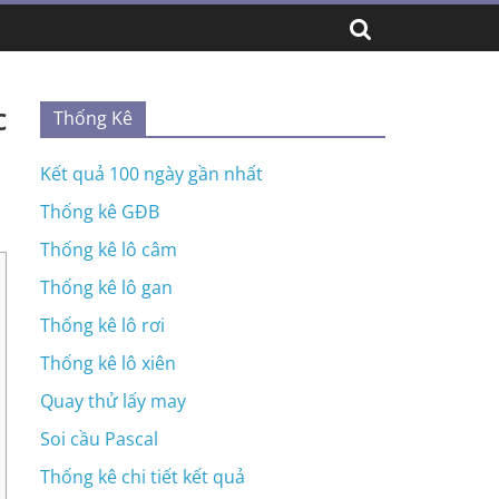
c
Thống Kê
Kết quả 100 ngày gần nhất
Thống kê GĐB
Thống kê lô câm
Thống kê lô gan
Thống kê lô rơi
Thống kê lô xiên
Quay thử lấy may
Soi cầu Pascal
Thống kê chi tiết kết quả