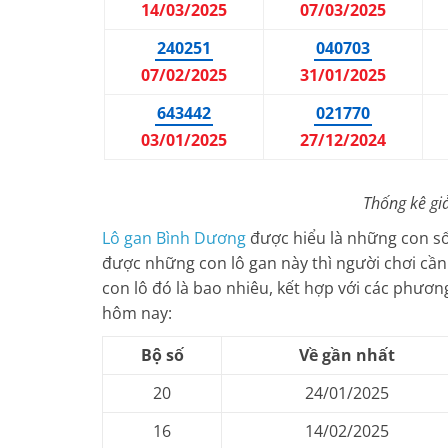
14/03/2025
07/03/2025
240251
040703
07/02/2025
31/01/2025
643442
021770
03/01/2025
27/12/2024
Thống kê giả
Lô gan
Bình Dương
được hiểu là những con số 
được những con lô gan này thì người chơi cần 
con lô đó là bao nhiêu, kết hợp với các phươn
hôm nay:
Bộ số
Về gần nhất
20
24/01/2025
16
14/02/2025