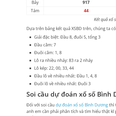
Bảy
917
Tám
44
Kết quả xổ 
Dựa trên bảng kết quả
XSBD
trên, chúng ta có
Giải đặc biệt: Đầu 8, đuôi 5, tổng 3
Đầu câm: 7
Đuôi câm: 1, 8
Lô ra nhiều nháy: 83 ra 2 nháy
Lô kép: 22, 00, 33, 44
Đầu lô về nhiều nhất: Đầu 1, 4, 8
Đuôi lô về nhiều nhất: Đuôi 3
Soi cầu dự đoán xổ số
Bình 
Đối với soi cầu
dự đoán xổ số
Bình Dương
thì 
anh em cần phải phân tích và tìm hiểu thật kĩ