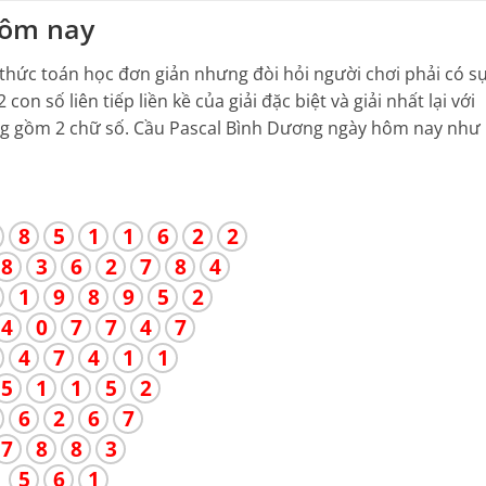
ôm nay
hức toán học đơn giản nhưng đòi hỏi người chơi phải có s
con số liên tiếp liền kề của giải đặc biệt và giải nhất lại với
ng gồm 2 chữ số. Cầu Pascal
Bình Dương
ngày hôm nay như
8
5
1
1
6
2
2
8
3
6
2
7
8
4
1
9
8
9
5
2
4
0
7
7
4
7
4
7
4
1
1
5
1
1
5
2
6
2
6
7
7
8
8
3
5
6
1