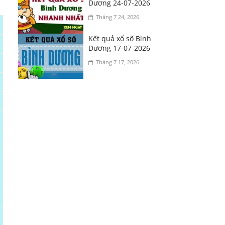
Dương 24-07-2026
Tháng 7 24, 2026
Kết quả xổ số Bình
Dương 17-07-2026
Tháng 7 17, 2026