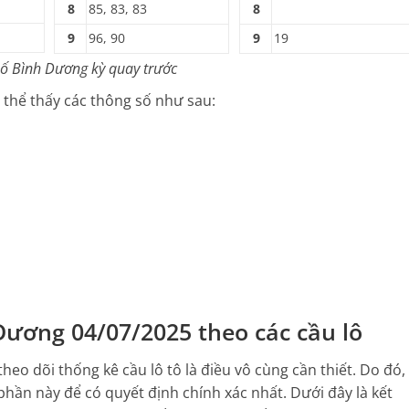
8
85, 83, 83
8
9
96, 90
9
19
số
Bình Dương
kỳ quay trước
 thể thấy các thông số như sau:
Dương
04/07/2025
theo các cầu lô
theo dõi thống kê cầu lô tô là điều vô cùng cần thiết. Do đó,
 phần này để có quyết định chính xác nhất. Dưới đây là kết