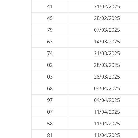
41
21/02/2025
45
28/02/2025
79
07/03/2025
63
14/03/2025
74
21/03/2025
02
28/03/2025
03
28/03/2025
68
04/04/2025
97
04/04/2025
07
11/04/2025
58
11/04/2025
81
11/04/2025