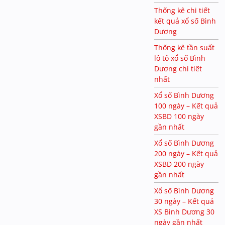
Thống kê chi tiết
kết quả xổ số Bình
Dương
Thống kê tần suất
lô tô xổ số Bình
Dương chi tiết
nhất
Xổ số Bình Dương
100 ngày – Kết quả
XSBD 100 ngày
gần nhất
Xổ số Bình Dương
200 ngày – Kết quả
XSBD 200 ngày
gần nhất
Xổ số Bình Dương
30 ngày – Kết quả
XS Bình Dương 30
ngày gần nhất