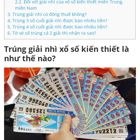
2.2.
Đối với giải nhì của xổ số kiến thiết miền Trung,
miền Nam
3.
Trúng giải nhì có đóng thuế không?
4.
Trúng 3 số cuối giải nhì được bao nhiêu tiền?
5.
Trúng 4 số cuối giải nhì được bao nhiêu tiền?
6.
Tờ vé số trúng cả 2 giải thì nhận ra sao?
Trúng giải nhì xổ số kiến thiết là
như thế nào?