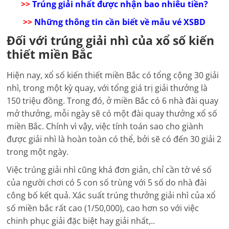
>>
Trúng giải nhất được nhận bao nhiêu tiền?
>>
Những thông tin cần biết về mẫu vé XSBD
Đối với trúng giải nhì của xổ số kiến
thiết miền Bắc
Hiện nay, xổ số kiến thiết miền Bắc có tổng cộng 30 giải
nhì, trong một kỳ quay, với tổng giá trị giải thưởng là
150 triệu đồng. Trong đó, ở miền Bắc có 6 nhà đài quay
mở thưởng, mỗi ngày sẽ có một đài quay thưởng xổ số
miền Bắc. Chính vì vậy, việc tính toán sao cho giành
được giải nhì là hoàn toàn có thể, bởi sẽ có đến 30 giải 2
trong một ngày.
Việc trúng giải nhì cũng khá đơn giản, chỉ cần tờ vé số
của người chơi có 5 con số trùng với 5 số do nhà đài
công bố kết quả. Xác suất trúng thưởng giải nhì của xổ
số miền bắc rất cao (1/50,000), cao hơn so với việc
chinh phục giải đặc biệt hay giải nhất,..