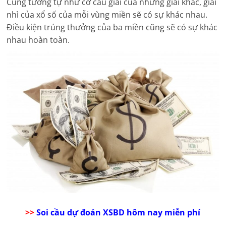
Cũng tương tự như cơ cấu giải của những giải khác, giải
nhì của xổ số của mỗi vùng miền sẽ có sự khác nhau.
Điều kiện trúng thưởng của ba miền cũng sẽ có sự khác
nhau hoàn toàn.
>>
Soi cầu dự đoán XSBD hôm nay miễn phí