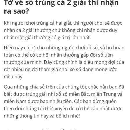
Tờ vé số trúng cả 2 giải thì nhận
ra sao?
Khi người chơi trúng cả hai giải, thì người chơi sẽ được
nhận cả 2 giải thưởng chứ không chỉ nhận được duy
nhất một giải thưởng có giá trị lớn nhất.
Điều này có lợi cho những người chơi xổ số, và họ hoàn
toàn có thể có cơ hội nhận thưởng gấp đôi số tiền
thưởng của mình. Đây cũng chính là điều mong đợi của
rất nhiều người tham gia chơi xổ số đang mong ước
điều này.
Qua những chia sẻ trên của chúng tôi, chắc hẳn bạn đã
biết được trúng giải nhì xổ số miền Bắc, miền Trung và
miền Nam được bao nhiêu tiền. Các bạn đừng quên
theo dõi chúng tôi thời xuyên để có thể cập nhật được
những thông tin hay và bổ ích nhé!