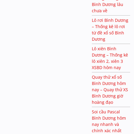
Bình Dương lâu
chưa về
Lô rơi Bình Dương
– Thống kê lô rơi
từ đề xổ số Bình
Dương
Lô xiên Bình
Dương – Thống kê
lô xiên 2, xiên 3
XSBD hôm nay
Quay thử xổ số
Bình Dương hôm
nay – Quay thử XS
Bình Dương giờ
hoàng đạo
Soi cầu Pascal
Bình Dương hôm
nay nhanh và
chính xác nhất