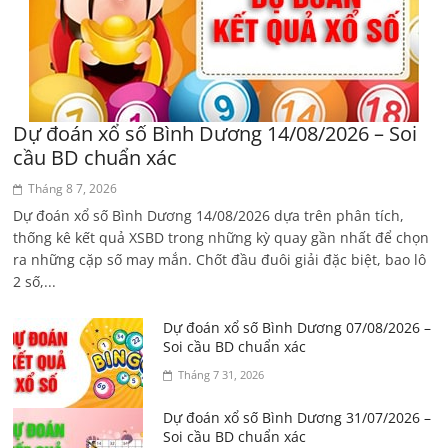
Dự đoán xổ số Bình Dương 14/08/2026 – Soi
cầu BD chuẩn xác
Tháng 8 7, 2026
Dự đoán xổ số Bình Dương 14/08/2026 dựa trên phân tích,
thống kê kết quả XSBD trong những kỳ quay gần nhất để chọn
ra những cặp số may mắn. Chốt đầu đuôi giải đặc biệt, bao lô
2 số,...
Dự đoán xổ số Bình Dương 07/08/2026 –
Soi cầu BD chuẩn xác
Tháng 7 31, 2026
Dự đoán xổ số Bình Dương 31/07/2026 –
Soi cầu BD chuẩn xác