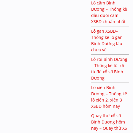
Lô câm Bình
Dương – Thống kê
đầu đuôi câm
XSBD chuẩn nhất
Lô gan XSBD–
Thống kê lô gan
Bình Dương lâu
chưa về
Lô rơi Bình Dương
– Thống kê lô rơi
từ đề xổ số Bình
Dương
Lô xiên Bình
Dương – Thống kê
lô xiên 2, xiên 3
XSBD hôm nay
Quay thử xổ số
Bình Dương hôm
nay – Quay thử XS