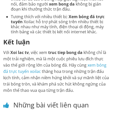
nối, đảm bảo người
xem bong da
không bị gián
đoạn khi thưởng thức trận đấu.
Tương thích với nhiều thiết bị:
Xem bóng đá trực
tuyến
Xoilac hỗ trợ phát sóng trên nhiều thiết bị
khác nhau như máy tính, điện thoại di động, máy
tính bảng và các thiết bị kết nối internet khác.
Kết luận
Với
Xoi lac tv
, việc xem
truc tiep bong da
không chỉ là
một trải nghiệm, mà là một cuộc phiêu lưu đích thực
vào thế giới rộng lớn của bóng đá. Hãy cùng
xem bóng
đá trực tuyến xoilac
thăng hoa trong những trận đấu
kịch tính, cảm nhận niềm hứng khởi và sự mãnh liệt của
trái bóng tròn, và khám phá sức hút không ngừng của
môn thể thao vua qua từng trận đấu.
Những bài viết liên quan