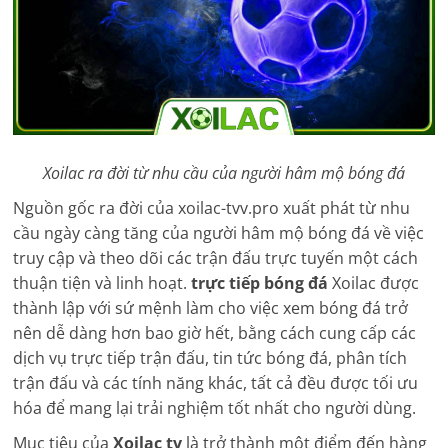
Xoilac ra đời từ nhu cầu của người hâm mộ bóng đá
Nguồn gốc ra đời của
xoilac-tvv.pro
xuất phát từ nhu
cầu ngày càng tăng của người hâm mộ bóng đá về việc
truy cập và theo dõi các trận đấu trực tuyến một cách
thuận tiện và linh hoạt.
trực tiếp bóng đá
Xoilac được
thành lập với sứ mệnh làm cho việc xem bóng đá trở
nên dễ dàng hơn bao giờ hết, bằng cách cung cấp các
dịch vụ trực tiếp trận đấu, tin tức bóng đá, phân tích
trận đấu và các tính năng khác, tất cả đều được tối ưu
hóa để mang lại trải nghiệm tốt nhất cho người dùng.
Mục tiêu của
Xoilac tv
là trở thành một điểm đến hàng