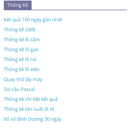
Thống Kê
Kết quả 100 ngày gần nhất
Thống kê GĐB
Thống kê lô câm
Thống kê lô gan
Thống kê lô rơi
Thống kê lô xiên
Quay thử lấy may
Soi cầu Pascal
Thống kê chi tiết kết quả
Thống kê tần suất lô tô
Xổ số Bình Dương 30 ngày