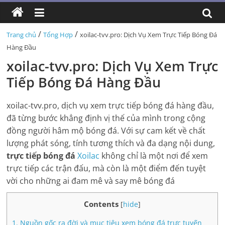
/
/
Trang chủ
Tổng Hợp
xoilac-tvv.pro: Dịch Vụ Xem Trực Tiếp Bóng Đá
Hàng Đầu
xoilac-tvv.pro: Dịch Vụ Xem Trực
Tiếp Bóng Đá Hàng Đầu
xoilac-tvv.pro
, dịch vụ xem trực tiếp bóng đá hàng đầu,
đã từng bước khẳng định vị thế của mình trong cộng
đồng người hâm mộ bóng đá. Với sự cam kết về chất
lượng phát sóng, tính tương thích và đa dạng nội dung,
trực tiếp bóng đá
Xoilac
không chỉ là một nơi để xem
trực tiếp các trận đấu, mà còn là một điểm đến tuyệt
vời cho những ai đam mê và say mê bóng đá
Contents
[
hide
]
1.
Nguồn gốc ra đời và mục tiêu xem bóng đá trực tuyến