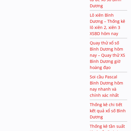
Dương
Lô xiên Bình
Dương – Thống kê
lô xiên 2, xiên 3
XSBD hôm nay
Quay thử xổ số
Bình Dương hôm
nay – Quay thử XS
Bình Dương giờ
hoàng đạo
Soi cầu Pascal
Bình Dương hôm
nay nhanh và
chính xác nhất
Thống kê chi tiết
kết quả xổ số Bình
Dương
Thống kê tần suất