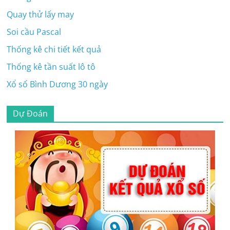
Quay thử lấy may
Soi cầu Pascal
Thống kê chi tiết kết quả
Thống kê tần suất lô tô
Xổ số Bình Dương 30 ngày
Dự Đoán