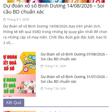
Dự đoán xổ số Bình Dương 14/08/2026 – Soi
cầu BD chuẩn xác
Tháng 8 7, 2026
Dự đoán xổ số Bình Dương 14/08/2026 dựa trên phân tích,
thống kê kết quả XSBD trong những kỳ quay gần nhất để chọn
ra những cặp số may mắn. Chốt đầu đuôi giải đặc biệt, bao lô
2 số,...
Dự đoán xổ số Bình Dương 07/08/2026 –
Soi cầu BD chuẩn xác
Tháng 7 31, 2026
Dự đoán xổ số Bình Dương 31/07/2026 –
Soi cầu BD chuẩn xác
Tháng 7 24, 2026
Kết Quả