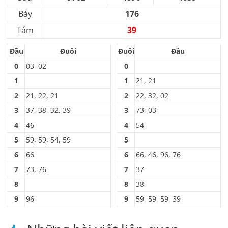
Bảy
176
Tám
39
Đầu
Đuôi
Đuôi
Đầu
0
03, 02
0
1
1
21, 21
2
21, 22, 21
2
22, 32, 02
3
37, 38, 32, 39
3
73, 03
4
46
4
54
5
59, 59, 54, 59
5
6
66
6
66, 46, 96, 76
7
73, 76
7
37
8
8
38
9
96
9
59, 59, 59, 39