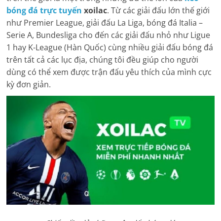
bóng đá trực tuyến
xoilac
. Từ các giải đấu lớn thế giới
như Premier League, giải đấu La Liga, bóng đá Italia –
Serie A, Bundesliga cho đến các giải đấu nhỏ như Ligue
1 hay K-League (Hàn Quốc) cùng nhiều giải đấu bóng đá
trên tất cả các lục địa, chúng tôi đều giúp cho người
dùng có thể xem được trận đấu yêu thích của mình cực
kỳ đơn giản.