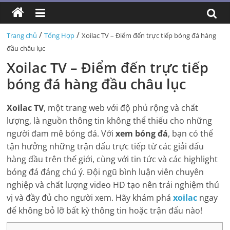
/
/
Trang chủ
Tổng Hợp
Xoilac TV – Điểm đến trực tiếp bóng đá hàng
đầu châu lục
Xoilac TV – Điểm đến trực tiếp
bóng đá hàng đầu châu lục
Xoilac TV
, một trang web với độ phủ rộng và chất
lượng, là nguồn thông tin không thể thiếu cho những
người đam mê bóng đá. Với
xem bóng đá
, bạn có thể
tận hưởng những trận đấu trực tiếp từ các giải đấu
hàng đầu trên thế giới, cùng với tin tức và các highlight
bóng đá đáng chú ý. Đội ngũ bình luận viên chuyên
nghiệp và chất lượng video HD tạo nên trải nghiệm thú
vị và đầy đủ cho người xem. Hãy khám phá
xoilac
ngay
để không bỏ lỡ bất kỳ thông tin hoặc trận đấu nào!