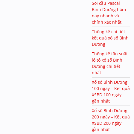
Soi cầu Pascal
Bình Dương hôm
nay nhanh và
chính xác nhất
Thống kê chi tiết
kết quả xổ số Bình
Dương
Thống kê tần suất
lô tô xổ số Bình
Dương chi tiết
nhất
Xổ số Bình Dương
100 ngày – Kết quả
XSBD 100 ngày
gần nhất
Xổ số Bình Dương
200 ngày – Kết quả
XSBD 200 ngày
gần nhất