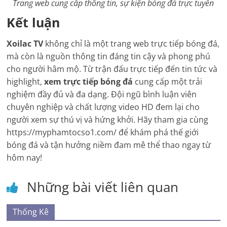
Trang web cung cấp thông tin, sự kiện bóng đá trực tuyến
Kết luận
Xoilac TV
không chỉ là một trang web trực tiếp bóng đá,
mà còn là nguồn thông tin đáng tin cậy và phong phú
cho người hâm mộ. Từ trận đấu trực tiếp đến tin tức và
highlight,
xem trực tiếp bóng đá
cung cấp một trải
nghiệm đầy đủ và đa dạng. Đội ngũ bình luận viên
chuyên nghiệp và chất lượng video HD đem lại cho
người xem sự thú vị và hứng khởi. Hãy tham gia cùng
https://myphamtocso1.com/ để khám phá thế giới
bóng đá và tận hưởng niềm đam mê thể thao ngay từ
hôm nay!
Những bài viết liên quan
Thống Kê