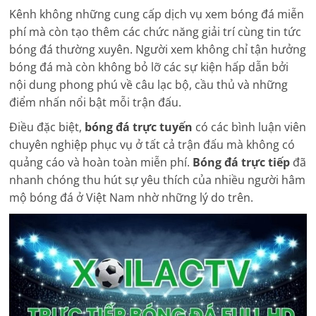
Kênh không những cung cấp dịch vụ xem bóng đá miễn
phí mà còn tạo thêm các chức năng giải trí cùng tin tức
bóng đá thường xuyên. Người xem không chỉ tận hưởng
bóng đá mà còn không bỏ lỡ các sự kiện hấp dẫn bởi
nội dung phong phú về câu lạc bộ, cầu thủ và những
điểm nhấn nổi bật mỗi trận đấu.
Điều đặc biệt,
bóng đá trực tuyến
có các bình luận viên
chuyên nghiệp phục vụ ở tất cả trận đấu mà không có
quảng cáo và hoàn toàn miễn phí.
Bóng đá trực tiếp
đã
nhanh chóng thu hút sự yêu thích của nhiều người hâm
mộ bóng đá ở Việt Nam nhờ những lý do trên.