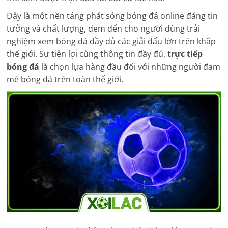
Đây là một nền tảng phát sóng bóng đá online đáng tin
tưởng và chất lượng, đem đến cho người dùng trải
nghiệm xem bóng đá đầy đủ các giải đấu lớn trên khắp
thế giới. Sự tiện lợi cùng thông tin đầy đủ,
trực tiếp
bóng đá
là chọn lựa hàng đầu đối với những người đam
mê bóng đá trên toàn thế giới.