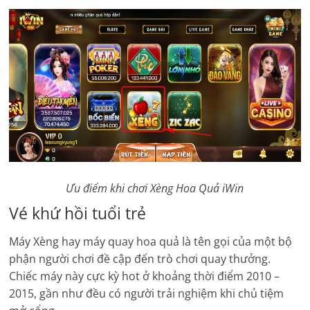
Ưu điểm khi chơi Xèng Hoa Quả iWin
Vé khứ hồi tuổi trẻ
Máy Xèng hay máy quay hoa quả là tên gọi của một bộ
phận người chơi đề cập đến trò chơi quay thưởng.
Chiếc máy này cực kỳ hot ở khoảng thời điểm 2010 –
2015, gần như đều có người trải nghiệm khi chủ tiệm