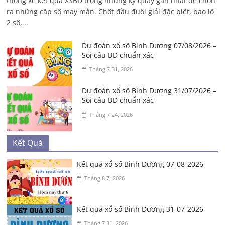
thống kê kết quả XSBD trong những kỳ quay gần nhất để chọn
ra những cặp số may mắn. Chốt đầu đuôi giải đặc biệt, bao lô
2 số,...
Dự đoán xổ số Bình Dương 07/08/2026 –
Soi cầu BD chuẩn xác
Tháng 7 31, 2026
Dự đoán xổ số Bình Dương 31/07/2026 –
Soi cầu BD chuẩn xác
Tháng 7 24, 2026
Kết Quả
Kết quả xổ số Bình Dương 07-08-2026
Tháng 8 7, 2026
Kết quả xổ số Bình Dương 31-07-2026
Tháng 7 31, 2026