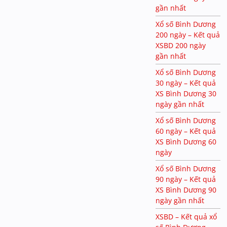
gần nhất
Xổ số Bình Dương
200 ngày – Kết quả
XSBD 200 ngày
gần nhất
Xổ số Bình Dương
30 ngày – Kết quả
XS Bình Dương 30
ngày gần nhất
Xổ số Bình Dương
60 ngày – Kết quả
XS Bình Dương 60
ngày
Xổ số Bình Dương
90 ngày – Kết quả
XS Bình Dương 90
ngày gần nhất
XSBD – Kết quả xổ