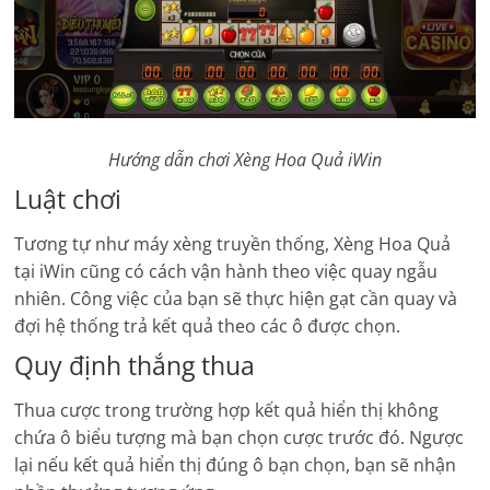
Hướng dẫn chơi Xèng Hoa Quả iWin
Luật chơi
Tương tự như máy xèng truyền thống, Xèng Hoa Quả
tại iWin cũng có cách vận hành theo việc quay ngẫu
nhiên. Công việc của bạn sẽ thực hiện gạt cần quay và
đợi hệ thống trả kết quả theo các ô được chọn.
Quy định thắng thua
Thua cược trong trường hợp kết quả hiển thị không
chứa ô biểu tượng mà bạn chọn cược trước đó. Ngược
lại nếu kết quả hiển thị đúng ô bạn chọn, bạn sẽ nhận