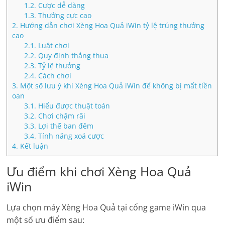
1.2.
Cược dễ dàng
1.3.
Thưởng cực cao
2.
Hướng dẫn chơi Xèng Hoa Quả iWin tỷ lệ trúng thưởng
cao
2.1.
Luật chơi
2.2.
Quy định thắng thua
2.3.
Tỷ lệ thưởng
2.4.
Cách chơi
3.
Một số lưu ý khi Xèng Hoa Quả iWin để không bị mất tiền
oan
3.1.
Hiểu được thuật toán
3.2.
Chơi chậm rãi
3.3.
Lợi thế ban đêm
3.4.
Tính năng xoá cược
4.
Kết luận
Ưu điểm khi chơi Xèng Hoa Quả
iWin
Lựa chọn máy Xèng Hoa Quả tại cổng game iWin qua
một số ưu điểm sau: