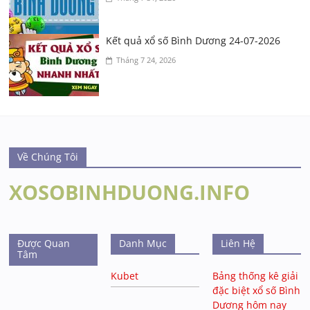
Kết quả xổ số Bình Dương 24-07-2026
Tháng 7 24, 2026
Về Chúng Tôi
XOSOBINHDUONG.INFO
Được Quan
Danh Mục
Liên Hệ
Tâm
Kubet
Bảng thống kê giải
đặc biệt xổ số Bình
Dương hôm nay