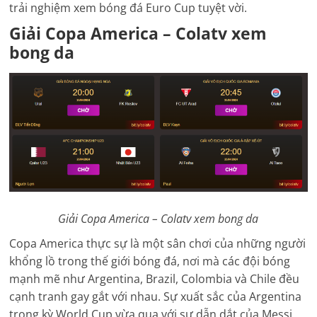
trải nghiệm xem bóng đá Euro Cup tuyệt vời.
Giải Copa America – Colatv xem
bong da
Giải Copa America – Colatv xem bong da
Copa America thực sự là một sân chơi của những người
khổng lồ trong thế giới bóng đá, nơi mà các đội bóng
mạnh mẽ như Argentina, Brazil, Colombia và Chile đều
cạnh tranh gay gắt với nhau. Sự xuất sắc của Argentina
trong kỳ World Cup vừa qua với sự dẫn dắt của Messi