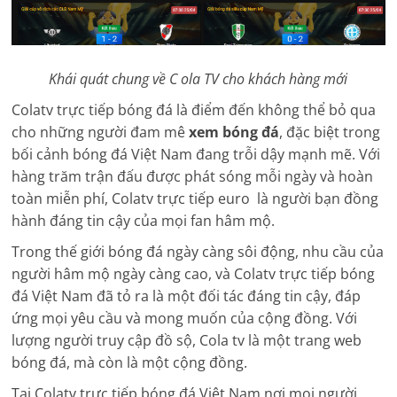
Khái quát chung về C ola TV cho khách hàng mới
Colatv trực tiếp bóng đá là điểm đến không thể bỏ qua
cho những người đam mê
xem bóng đá
, đặc biệt trong
bối cảnh bóng đá Việt Nam đang trỗi dậy mạnh mẽ. Với
hàng trăm trận đấu được phát sóng mỗi ngày và hoàn
toàn miễn phí, Colatv trực tiếp euro là người bạn đồng
hành đáng tin cậy của mọi fan hâm mộ.
Trong thế giới bóng đá ngày càng sôi động, nhu cầu của
người hâm mộ ngày càng cao, và Colatv trực tiếp bóng
đá Việt Nam đã tỏ ra là một đối tác đáng tin cậy, đáp
ứng mọi yêu cầu và mong muốn của cộng đồng. Với
lượng người truy cập đồ sộ, Cola tv là một trang web
bóng đá, mà còn là một cộng đồng.
Tại Colatv trực tiếp bóng đá Việt Nam nơi mọi người