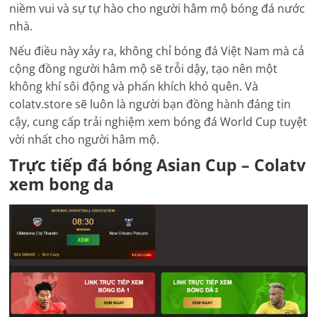
niềm vui và sự tự hào cho người hâm mộ bóng đá nước
nhà.
Nếu điều này xảy ra, không chỉ bóng đá Việt Nam mà cả
cộng đồng người hâm mộ sẽ trỗi dậy, tạo nên một
không khí sôi động và phấn khích khó quên. Và
colatv.store sẽ luôn là người bạn đồng hành đáng tin
cậy, cung cấp trải nghiệm xem bóng đá World Cup tuyệt
vời nhất cho người hâm mộ.
Trực tiếp đá bóng Asian Cup – Colatv
xem bong da