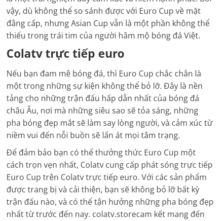
vậy, dù không thể so sánh được với Euro Cup về mặt
đẳng cấp, nhưng Asian Cup vẫn là một phần không thể
thiếu trong trái tim của người hâm mộ bóng đá Việt.
Colatv trực tiếp euro
Nếu bạn đam mê bóng đá, thì Euro Cup chắc chắn là
một trong những sự kiện không thể bỏ lỡ. Đây là nền
tảng cho những trận đấu hấp dẫn nhất của bóng đá
châu Âu, nơi mà những siêu sao sẽ tỏa sáng, những
pha bóng đẹp mắt sẽ làm say lòng người, và cảm xúc từ
niềm vui đến nỗi buồn sẽ lấn át mọi tâm trạng.
Để đảm bảo bạn có thể thưởng thức Euro Cup một
cách trọn vẹn nhất, Colatv cung cấp phát sóng trực tiếp
Euro Cup trên Colatv trực tiếp euro. Với các sản phẩm
được trang bị và cải thiện, bạn sẽ không bỏ lỡ bất kỳ
trận đấu nào, và có thể tận hưởng những pha bóng đẹp
nhất từ trước đến nay. colatv.storecam kết mang đến