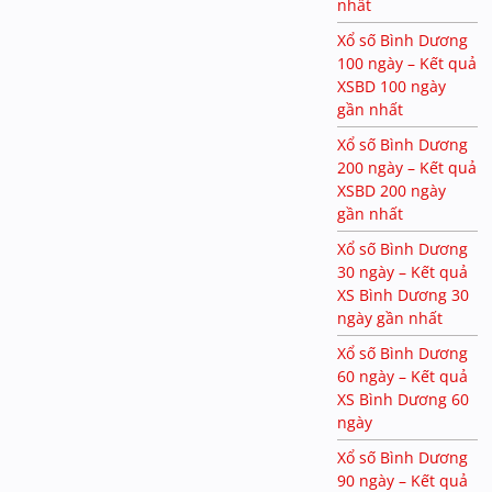
nhất
Xổ số Bình Dương
100 ngày – Kết quả
XSBD 100 ngày
gần nhất
Xổ số Bình Dương
200 ngày – Kết quả
XSBD 200 ngày
gần nhất
Xổ số Bình Dương
30 ngày – Kết quả
XS Bình Dương 30
ngày gần nhất
Xổ số Bình Dương
60 ngày – Kết quả
XS Bình Dương 60
ngày
Xổ số Bình Dương
90 ngày – Kết quả