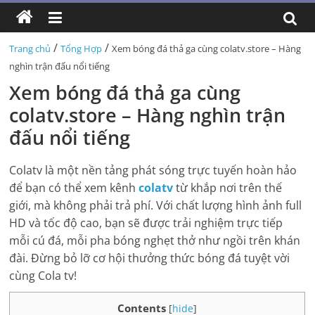
/
/
Trang chủ
Tổng Hợp
Xem bóng đá thả ga cùng colatv.store – Hàng
nghìn trận đấu nổi tiếng
Xem bóng đá thả ga cùng
colatv.store – Hàng nghìn trận
đấu nổi tiếng
Colatv là một nền tảng phát sóng trực tuyến hoàn hảo
để bạn có thể xem kênh
colatv
từ khắp nơi trên thế
giới, mà không phải trả phí. Với chất lượng hình ảnh full
HD và tốc độ cao, bạn sẽ được trải nghiệm trực tiếp
mỗi cú đá, mỗi pha bóng nghẹt thở như ngồi trên khán
đài. Đừng bỏ lỡ cơ hội thưởng thức bóng đá tuyệt vời
cùng Cola tv!
Contents
[
hide
]