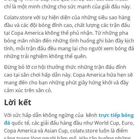
chỉ là một minh chứng cho sức mạnh của giải đấu này.
Colatv.store với sự hiện diện của những siêu sao hàng
đầu và các đội bóng đỉnh cao, chất lượng các trận đấu
tại Copa America không thể phủ nhận. Từ những pha
bóng mãn nhãn đến những tình huống ghi bàn đầy kịch
tính, mỗi trận đấu đều mang lại cho người xem bóng đá
những trải nghiệm không thể quên.
Đừng bỏ lỡ cơ hội thưởng thức những trận đấu đỉnh
cao tại sân chơi hấp dẫn này. Copa America hứa hẹn sẽ
mang đến cho bạn những phút giây hứng khởi và đầy
cảm xúc trên sân cỏ.
Lời kết
Với sức hấp dẫn không ngừng của kênh
trực tiếp bóng
đá
quốc tế, các giải đấu hàng đầu như World Cup, Euro,
Copa America và Asian Cup, colatv.store luôn là điểm
sáng trong lòng người hâm mộ. Hãy tận hưởng những