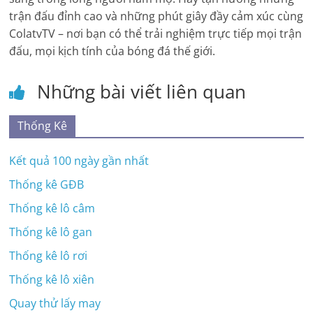
trận đấu đỉnh cao và những phút giây đầy cảm xúc cùng
ColatvTV – nơi bạn có thể trải nghiệm trực tiếp mọi trận
đấu, mọi kịch tính của bóng đá thế giới.
Những bài viết liên quan
Thống Kê
Kết quả 100 ngày gần nhất
Thống kê GĐB
Thống kê lô câm
Thống kê lô gan
Thống kê lô rơi
Thống kê lô xiên
Quay thử lấy may