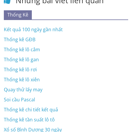
Những bài viết liên quan
Thống Kê
Kết quả 100 ngày gần nhất
Thống kê GĐB
Thống kê lô câm
Thống kê lô gan
Thống kê lô rơi
Thống kê lô xiên
Quay thử lấy may
Soi cầu Pascal
Thống kê chi tiết kết quả
Thống kê tần suất lô tô
Xổ số Bình Dương 30 ngày