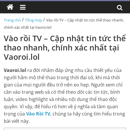
/
/
Trang chủ
Tổng Hợp
Vào rồi TV – Cập nhật tin tức thể thao nhanh,
chính xác nhất tại Vaoroi.lol
Vào rồi TV – Cập nhật tin tức thể
thao nhanh, chính xác nhất tại
Vaoroi.lol
Vaoroi.lol
ra đời nhằm đáp ứng nhu cầu thiết yếu của
người hâm mộ thể thao trong thời đại số, khi mà thời
gian của mọi người đều trở nên eo hẹp. Người xem chỉ
cần vào trang web và có thể theo dõi các tin tức, bình
luận, video highlight và nhiều nội dung thể thao độc
quyền. Vì vậy, để hiểu rõ hơn về ý nghĩa và tầm quan
trọng của
Vào Rồi TV
, chúng ta hãy cùng tìm hiểu trong
bài viết này.