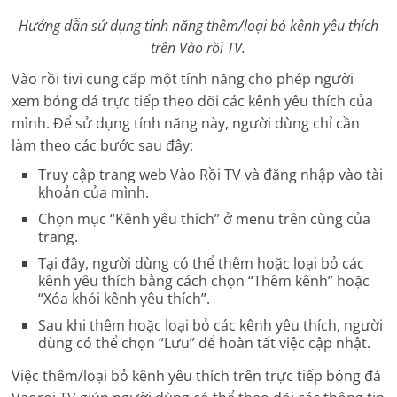
Hướng dẫn sử dụng tính năng thêm/loại bỏ kênh yêu thích
trên Vào rồi TV.
Vào rồi tivi cung cấp một tính năng cho phép người
xem bóng đá trực tiếp theo dõi các kênh yêu thích của
mình. Để sử dụng tính năng này, người dùng chỉ cần
làm theo các bước sau đây:
Truy cập trang web Vào Rồi TV và đăng nhập vào tài
khoản của mình.
Chọn mục “Kênh yêu thích” ở menu trên cùng của
trang.
Tại đây, người dùng có thể thêm hoặc loại bỏ các
kênh yêu thích bằng cách chọn “Thêm kênh” hoặc
“Xóa khỏi kênh yêu thích”.
Sau khi thêm hoặc loại bỏ các kênh yêu thích, người
dùng có thể chọn “Lưu” để hoàn tất việc cập nhật.
Việc thêm/loại bỏ kênh yêu thích trên trực tiếp bóng đá