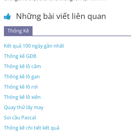
Những bài viết liên quan
Thống Kê
Kết quả 100 ngày gần nhất
Thống kê GĐB
Thống kê lô câm
Thống kê lô gan
Thống kê lô rơi
Thống kê lô xiên
Quay thử lấy may
Soi cầu Pascal
Thống kê chi tiết kết quả