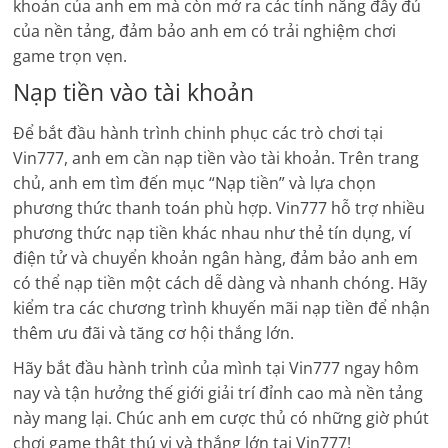
khoản của anh em mà còn mở ra các tính năng đầy đủ
của nền tảng, đảm bảo anh em có trải nghiệm chơi
game trọn vẹn.
Nạp tiền vào tài khoản
Để bắt đầu hành trình chinh phục các trò chơi tại
Vin777, anh em cần nạp tiền vào tài khoản. Trên trang
chủ, anh em tìm đến mục “Nạp tiền” và lựa chọn
phương thức thanh toán phù hợp. Vin777 hỗ trợ nhiều
phương thức nạp tiền khác nhau như thẻ tín dụng, ví
điện tử và chuyển khoản ngân hàng, đảm bảo anh em
có thể nạp tiền một cách dễ dàng và nhanh chóng. Hãy
kiểm tra các chương trình khuyến mãi nạp tiền để nhận
thêm ưu đãi và tăng cơ hội thắng lớn.
Hãy bắt đầu hành trình của mình tại Vin777 ngay hôm
nay và tận hưởng thế giới giải trí đỉnh cao mà nền tảng
này mang lại. Chúc anh em cược thủ có những giờ phút
chơi game thật thú vị và thắng lớn tại Vin777!