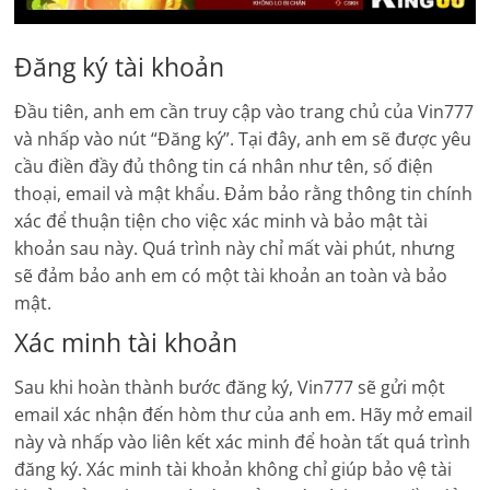
Đăng ký tài khoản
Đầu tiên, anh em cần truy cập vào trang chủ của Vin777
và nhấp vào nút “Đăng ký”. Tại đây, anh em sẽ được yêu
cầu điền đầy đủ thông tin cá nhân như tên, số điện
thoại, email và mật khẩu. Đảm bảo rằng thông tin chính
xác để thuận tiện cho việc xác minh và bảo mật tài
khoản sau này. Quá trình này chỉ mất vài phút, nhưng
sẽ đảm bảo anh em có một tài khoản an toàn và bảo
mật.
Xác minh tài khoản
Sau khi hoàn thành bước đăng ký, Vin777 sẽ gửi một
email xác nhận đến hòm thư của anh em. Hãy mở email
này và nhấp vào liên kết xác minh để hoàn tất quá trình
đăng ký. Xác minh tài khoản không chỉ giúp bảo vệ tài