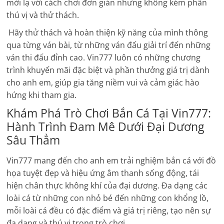
mới lạ với cách chơi đơn giản nhưng không kém phần
thú vị và thử thách.
Hãy thử thách và hoàn thiện kỹ năng của mình thông
qua từng ván bài, từ những ván đấu giải trí đến những
ván thi đấu đỉnh cao. Vin777 luôn có những chương
trình khuyến mãi đặc biệt và phần thưởng giá trị dành
cho anh em, giúp gia tăng niềm vui và cảm giác hào
hứng khi tham gia.
Khám Phá Trò Chơi Bắn Cá Tại Vin777:
Hành Trình Đam Mê Dưới Đại Dương
Sâu Thẳm
Vin777 mang đến cho anh em trải nghiệm bắn cá với đồ
họa tuyệt đẹp và hiệu ứng âm thanh sống động, tái
hiện chân thực không khí của đại dương. Đa dạng các
loài cá từ những con nhỏ bé đến những con khổng lồ,
mỗi loài cá đều có đặc điểm và giá trị riêng, tạo nên sự
đa dạng và thú vị trong trò chơi.