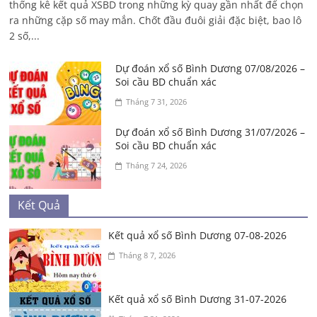
thống kê kết quả XSBD trong những kỳ quay gần nhất để chọn
ra những cặp số may mắn. Chốt đầu đuôi giải đặc biệt, bao lô
2 số,...
Dự đoán xổ số Bình Dương 07/08/2026 –
Soi cầu BD chuẩn xác
Tháng 7 31, 2026
Dự đoán xổ số Bình Dương 31/07/2026 –
Soi cầu BD chuẩn xác
Tháng 7 24, 2026
Kết Quả
Kết quả xổ số Bình Dương 07-08-2026
Tháng 8 7, 2026
Kết quả xổ số Bình Dương 31-07-2026