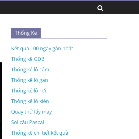
Thống Kê
Kết quả 100 ngày gần nhất
Thống kê GĐB
Thống kê lô câm
Thống kê lô gan
Thống kê lô rơi
Thống kê lô xiên
Quay thử lấy may
Soi cầu Pascal
Thống kê chi tiết kết quả