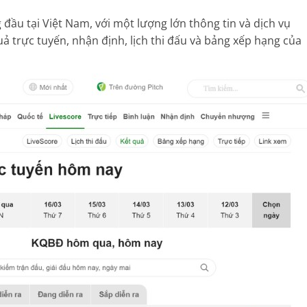
ầu tại Việt Nam, với một lượng lớn thông tin và dịch vụ
ả trực tuyến, nhận định, lịch thi đấu và bảng xếp hạng của