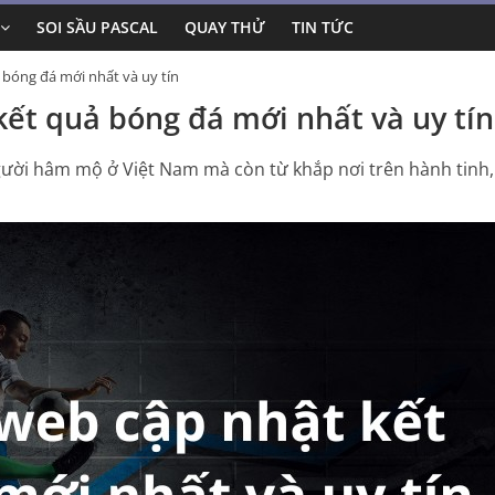
SOI SẦU PASCAL
QUAY THỬ
TIN TỨC
 bóng đá mới nhất và uy tín
kết quả bóng đá mới nhất và uy tín
gười hâm mộ ở Việt Nam mà còn từ khắp nơi trên hành tinh,