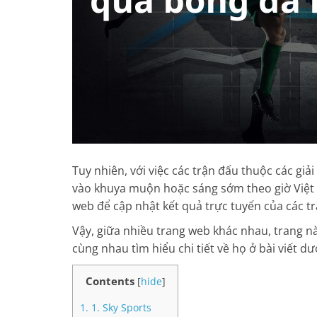
Tuy nhiên, với việc các trận đấu thuộc các gi
vào khuya muộn hoặc sáng sớm theo giờ Việt
web để cập nhật kết quả trực tuyến của các t
Vậy, giữa nhiều trang web khác nhau, trang n
cùng nhau tìm hiểu chi tiết về họ ở bài viết dư
Contents
[
hide
]
1.
1. Sky Sports