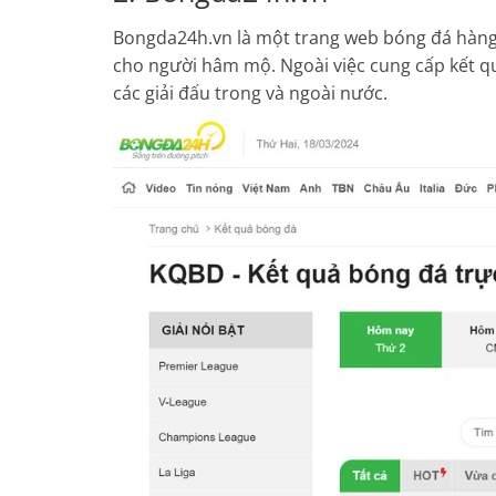
Bongda24h.vn là một trang web bóng đá hàng đ
cho người hâm mộ. Ngoài việc cung cấp kết qu
các giải đấu trong và ngoài nước.