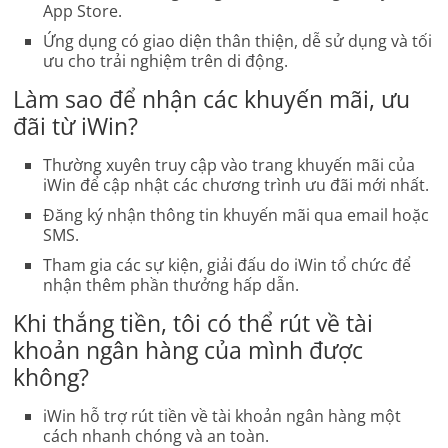
App Store.
Ứng dụng có giao diện thân thiện, dễ sử dụng và tối
ưu cho trải nghiệm trên di động.
Làm sao để nhận các khuyến mãi, ưu
đãi từ iWin?
Thường xuyên truy cập vào trang khuyến mãi của
iWin để cập nhật các chương trình ưu đãi mới nhất.
Đăng ký nhận thông tin khuyến mãi qua email hoặc
SMS.
Tham gia các sự kiện, giải đấu do iWin tổ chức để
nhận thêm phần thưởng hấp dẫn.
Khi thắng tiền, tôi có thể rút về tài
khoản ngân hàng của mình được
không?
iWin hỗ trợ rút tiền về tài khoản ngân hàng một
cách nhanh chóng và an toàn.