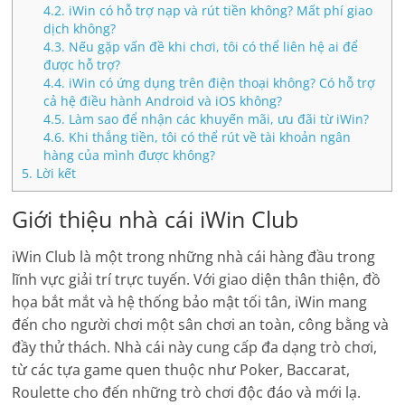
4.2.
iWin có hỗ trợ nạp và rút tiền không? Mất phí giao
dịch không?
4.3.
Nếu gặp vấn đề khi chơi, tôi có thể liên hệ ai để
được hỗ trợ?
4.4.
iWin có ứng dụng trên điện thoại không? Có hỗ trợ
cả hệ điều hành Android và iOS không?
4.5.
Làm sao để nhận các khuyến mãi, ưu đãi từ iWin?
4.6.
Khi thắng tiền, tôi có thể rút về tài khoản ngân
hàng của mình được không?
5.
Lời kết
Giới thiệu nhà cái iWin Club
iWin Club là một trong những nhà cái hàng đầu trong
lĩnh vực giải trí trực tuyến. Với giao diện thân thiện, đồ
họa bắt mắt và hệ thống bảo mật tối tân, iWin mang
đến cho người chơi một sân chơi an toàn, công bằng và
đầy thử thách. Nhà cái này cung cấp đa dạng trò chơi,
từ các tựa game quen thuộc như Poker, Baccarat,
Roulette cho đến những trò chơi độc đáo và mới lạ.