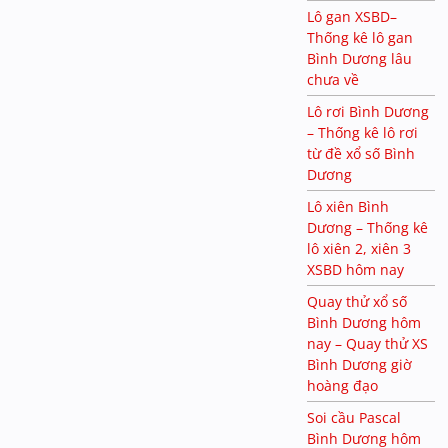
Lô gan XSBD–
Thống kê lô gan
Bình Dương lâu
chưa về
Lô rơi Bình Dương
– Thống kê lô rơi
từ đề xổ số Bình
Dương
Lô xiên Bình
Dương – Thống kê
lô xiên 2, xiên 3
XSBD hôm nay
Quay thử xổ số
Bình Dương hôm
nay – Quay thử XS
Bình Dương giờ
hoàng đạo
Soi cầu Pascal
Bình Dương hôm