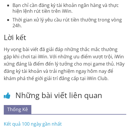
Bạn chỉ cần đăng ký tài khoản ngân hàng và thực
hiện lệnh rút tiền trên iWin.
Thời gian xử lý yêu cầu rút tiền thường trong vòng
24h.
Lời kết
Hy vọng bài viết đã giải đáp những thắc mắc thường
gặp khi chơi tại iWin. Với những ưu điểm vượt trội, iWin
xứng đáng là điểm đến lý tưởng cho mọi game thủ. Hãy
đăng ký tài khoản và trải nghiệm ngay hôm nay để
khám phá thế giới giải trí đẳng cấp tại iWin Club.
Những bài viết liên quan
Thống Kê
Kết quả 100 ngày gần nhất