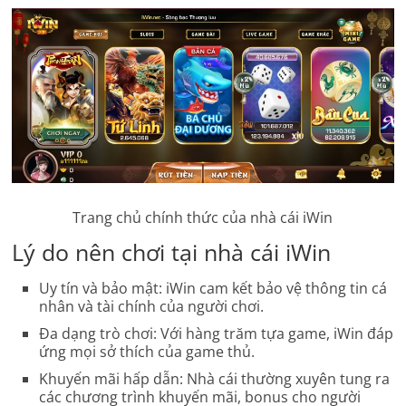
Trang chủ chính thức của nhà cái iWin
Lý do nên chơi tại nhà cái iWin
Uy tín và bảo mật: iWin cam kết bảo vệ thông tin cá
nhân và tài chính của người chơi.
Đa dạng trò chơi: Với hàng trăm tựa game, iWin đáp
ứng mọi sở thích của game thủ.
Khuyến mãi hấp dẫn: Nhà cái thường xuyên tung ra
các chương trình khuyến mãi, bonus cho người