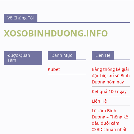
Về Chúng Tôi
XOSOBINHDUONG.INFO
Được Quan
Danh Mục
Liên Hệ
Tâm
Kubet
Bảng thống kê giải
đặc biệt xổ số Bình
Dương hôm nay
Kết quả 100 ngày
Liên Hệ
Lô câm Bình
Dương – Thống kê
đầu đuôi câm
XSBD chuẩn nhất