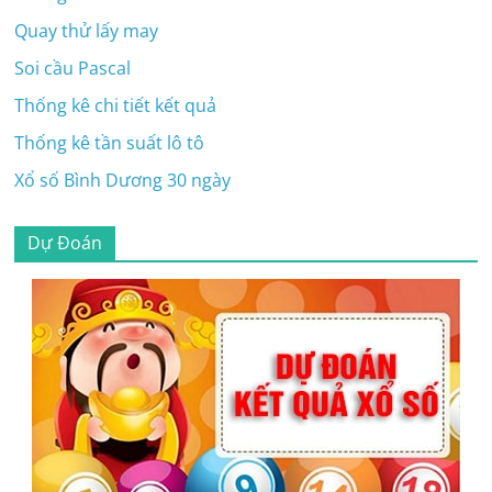
Quay thử lấy may
Soi cầu Pascal
Thống kê chi tiết kết quả
Thống kê tần suất lô tô
Xổ số Bình Dương 30 ngày
Dự Đoán