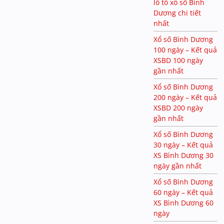
lô tô xổ số Bình
Dương chi tiết
nhất
Xổ số Bình Dương
100 ngày – Kết quả
XSBD 100 ngày
gần nhất
Xổ số Bình Dương
200 ngày – Kết quả
XSBD 200 ngày
gần nhất
Xổ số Bình Dương
30 ngày – Kết quả
XS Bình Dương 30
ngày gần nhất
Xổ số Bình Dương
60 ngày – Kết quả
XS Bình Dương 60
ngày