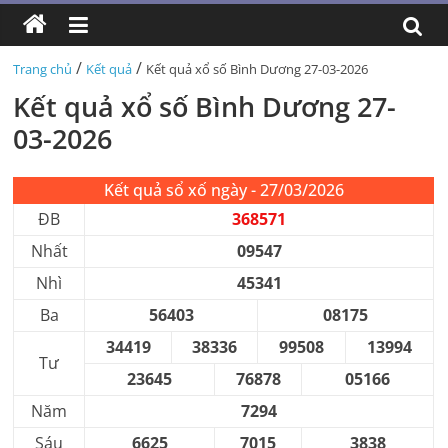
/
/
Trang chủ
Kết quả
Kết quả xổ số Bình Dương 27-03-2026
Kết quả xổ số Bình Dương 27-
03-2026
Kết quả sổ xố ngày - 27/03/2026
ĐB
368571
Nhất
09547
Nhì
45341
Ba
56403
08175
34419
38336
99508
13994
Tư
23645
76878
05166
Năm
7294
Sáu
6625
7015
3838