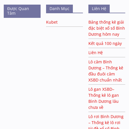
Được Quan
Danh Mục
Liên Hệ
Tâm
Kubet
Bảng thống kê giải
đặc biệt xổ số Bình
Dương hôm nay
Kết quả 100 ngày
Liên Hệ
Lô câm Bình
Dương – Thống kê
đầu đuôi câm
XSBD chuẩn nhất
Lô gan XSBD–
Thống kê lô gan
Bình Dương lâu
chưa về
Lô rơi Bình Dương
– Thống kê lô rơi
từ đề xổ số Bình