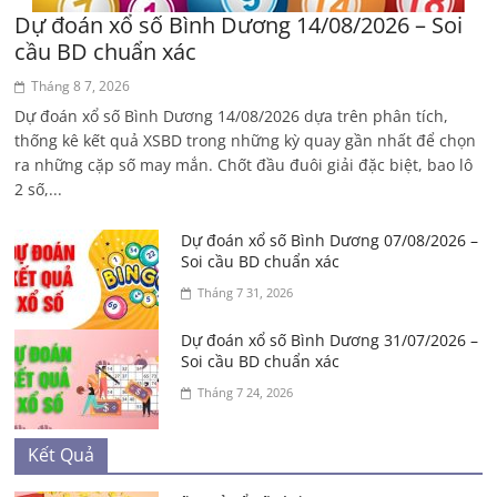
Dự đoán xổ số Bình Dương 14/08/2026 – Soi
cầu BD chuẩn xác
Tháng 8 7, 2026
Dự đoán xổ số Bình Dương 14/08/2026 dựa trên phân tích,
thống kê kết quả XSBD trong những kỳ quay gần nhất để chọn
ra những cặp số may mắn. Chốt đầu đuôi giải đặc biệt, bao lô
2 số,...
Dự đoán xổ số Bình Dương 07/08/2026 –
Soi cầu BD chuẩn xác
Tháng 7 31, 2026
Dự đoán xổ số Bình Dương 31/07/2026 –
Soi cầu BD chuẩn xác
Tháng 7 24, 2026
Kết Quả