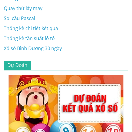
Quay thử lấy may
Soi cầu Pascal
Thống kê chi tiết kết quả
Thống kê tần suất lô tô
Xổ số Bình Dương 30 ngày
Dự Đoán