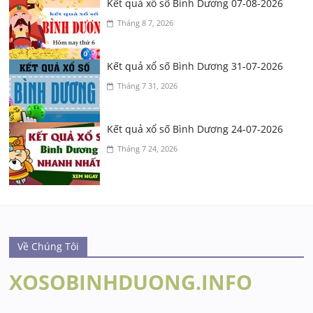
Kết quả xổ số Bình Dương 07-08-2026
Tháng 8 7, 2026
Kết quả xổ số Bình Dương 31-07-2026
Tháng 7 31, 2026
Kết quả xổ số Bình Dương 24-07-2026
Tháng 7 24, 2026
Về Chúng Tôi
XOSOBINHDUONG.INFO