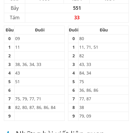
Bảy
551
Tám
33
Đầu
Đuôi
Đuôi
Đầu
0
09
0
80
1
11
1
11, 71, 51
2
2
82
3
38, 36, 34, 33
3
43, 33
4
43
4
84, 34
5
51
5
75
6
6
36, 86, 86
7
75, 79, 77, 71
7
77, 87
8
82, 80, 87, 86, 86, 84
8
38
9
9
79, 09