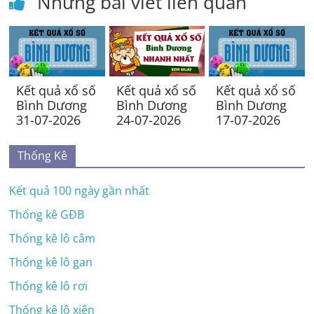
Những bài viết liên quan
Kết quả xổ số
Kết quả xổ số
Kết quả xổ số
Bình Dương
Bình Dương
Bình Dương
31-07-2026
24-07-2026
17-07-2026
Thống Kê
Kết quả 100 ngày gần nhất
Thống kê GĐB
Thống kê lô câm
Thống kê lô gan
Thống kê lô rơi
Thống kê lô xiên