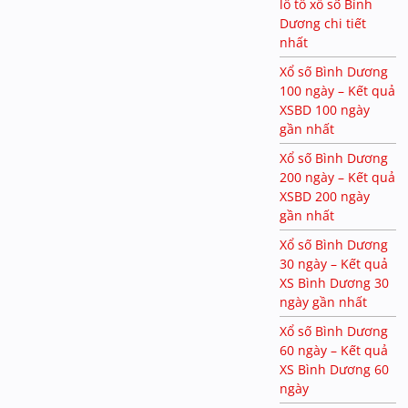
lô tô xổ số Bình
Dương chi tiết
nhất
Xổ số Bình Dương
100 ngày – Kết quả
XSBD 100 ngày
gần nhất
Xổ số Bình Dương
200 ngày – Kết quả
XSBD 200 ngày
gần nhất
Xổ số Bình Dương
30 ngày – Kết quả
XS Bình Dương 30
ngày gần nhất
Xổ số Bình Dương
60 ngày – Kết quả
XS Bình Dương 60
ngày