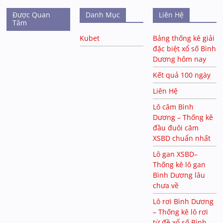
Được Quan
Danh Mục
Liên Hệ
Tâm
Kubet
Bảng thống kê giải
đặc biệt xổ số Bình
Dương hôm nay
Kết quả 100 ngày
Liên Hệ
Lô câm Bình
Dương – Thống kê
đầu đuôi câm
XSBD chuẩn nhất
Lô gan XSBD–
Thống kê lô gan
Bình Dương lâu
chưa về
Lô rơi Bình Dương
– Thống kê lô rơi
từ đề xổ số Bình