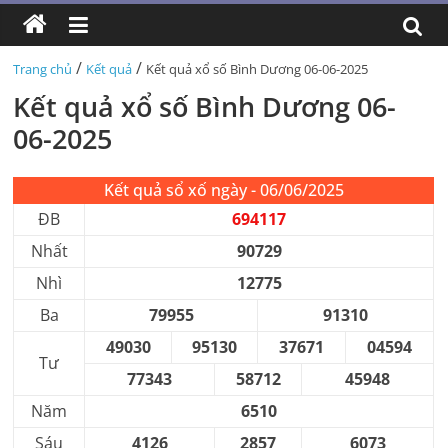
/
/
Trang chủ
Kết quả
Kết quả xổ số Bình Dương 06-06-2025
Kết quả xổ số Bình Dương 06-
06-2025
Kết quả sổ xố ngày - 06/06/2025
ĐB
694117
Nhất
90729
Nhì
12775
Ba
79955
91310
49030
95130
37671
04594
Tư
77343
58712
45948
Năm
6510
Sáu
4126
2857
6073