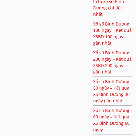
lô tô xổ số Bình
Dương chi tiết
nhất
Xổ số Bình Dương
100 ngày – Kết quả
XSBD 100 ngày
gần nhất
Xổ số Bình Dương
200 ngày – Kết quả
XSBD 200 ngày
gần nhất
Xổ số Bình Dương
30 ngày – Kết quả
XS Bình Dương 30
ngày gần nhất
Xổ số Bình Dương
60 ngày – Kết quả
XS Bình Dương 60
ngày