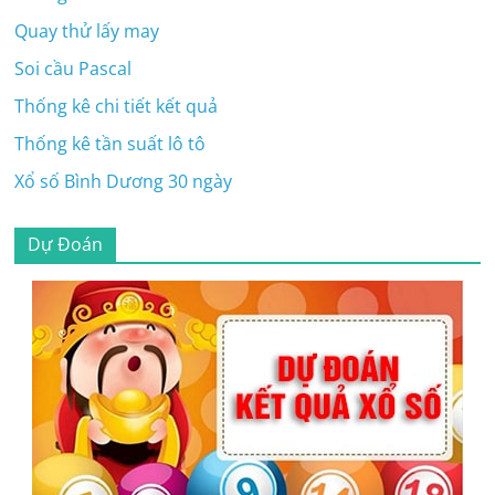
Quay thử lấy may
Soi cầu Pascal
Thống kê chi tiết kết quả
Thống kê tần suất lô tô
Xổ số Bình Dương 30 ngày
Dự Đoán