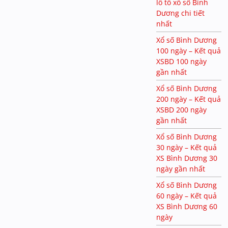
lô tô xổ số Bình
Dương chi tiết
nhất
Xổ số Bình Dương
100 ngày – Kết quả
XSBD 100 ngày
gần nhất
Xổ số Bình Dương
200 ngày – Kết quả
XSBD 200 ngày
gần nhất
Xổ số Bình Dương
30 ngày – Kết quả
XS Bình Dương 30
ngày gần nhất
Xổ số Bình Dương
60 ngày – Kết quả
XS Bình Dương 60
ngày