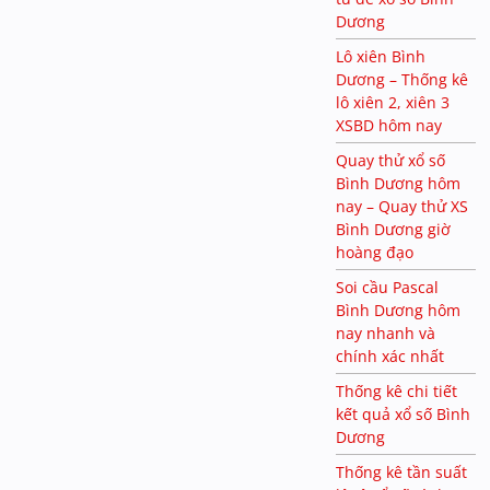
Dương
Lô xiên Bình
Dương – Thống kê
lô xiên 2, xiên 3
XSBD hôm nay
Quay thử xổ số
Bình Dương hôm
nay – Quay thử XS
Bình Dương giờ
hoàng đạo
Soi cầu Pascal
Bình Dương hôm
nay nhanh và
chính xác nhất
Thống kê chi tiết
kết quả xổ số Bình
Dương
Thống kê tần suất