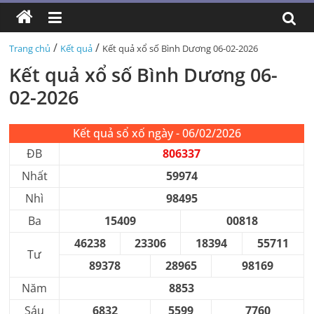
/
/
Trang chủ
Kết quả
Kết quả xổ số Bình Dương 06-02-2026
Kết quả xổ số Bình Dương 06-
02-2026
Kết quả sổ xố ngày - 06/02/2026
ĐB
806337
Nhất
59974
Nhì
98495
Ba
15409
00818
46238
23306
18394
55711
Tư
89378
28965
98169
Năm
8853
Sáu
6832
5599
7760