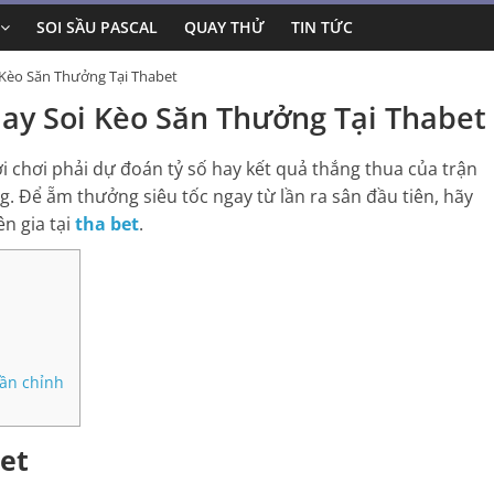
SOI SẦU PASCAL
QUAY THỬ
TIN TỨC
 Kèo Săn Thưởng Tại Thabet
ay Soi Kèo Săn Thưởng Tại Thabet
i chơi phải dự đoán tỷ số hay kết quả thắng thua của trận
. Để ẵm thưởng siêu tốc ngay từ lần ra sân đầu tiên, hãy
ên gia tại
tha bet
.
cần chỉnh
bet