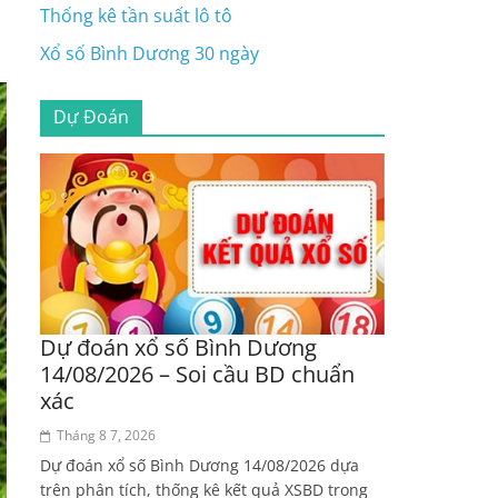
Thống kê tần suất lô tô
Xổ số Bình Dương 30 ngày
Dự Đoán
Dự đoán xổ số Bình Dương
14/08/2026 – Soi cầu BD chuẩn
xác
Tháng 8 7, 2026
Dự đoán xổ số Bình Dương 14/08/2026 dựa
trên phân tích, thống kê kết quả XSBD trong