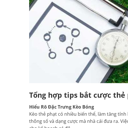
Tổng hợp tips bắt cược thẻ
Hiểu Rõ Đặc Trưng Kèo Bóng
Kèo thẻ phạt có nhiều biến thể, làm tăng tính
thông số và dạng cược mà nhà cái đưa ra. Việc