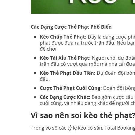
Các Dạng Cược Thẻ Phạt Phổ Biến
Kèo Chấp Thẻ Phạt:
Đây là dạng cược phổ
phạt được đưa ra trước trận đấu. Nếu bạn
để chơi.
Kèo Tài Xỉu Thẻ Phạt:
Người chơi dự đoán
trận đấu có vượt qua mốc mà nhà cái đưa
Kèo Thẻ Phạt Đầu Tiên:
Dự đoán đội bóng
đấu.
Cược Thẻ Phạt Cuối Cùng:
Đoán đội bóng
Các Dạng Cược Khác:
Bao gồm cược cầu t
cuối cùng, và nhiều dạng khác để người ch
Vì sao nên soi kèo thẻ phạt
Trong vô số các tỷ lệ kèo có sẵn, Total Bookin