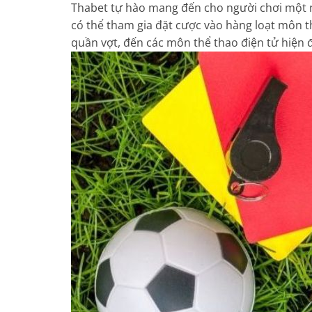
Thabet tự hào mang đến cho người chơi một n
có thể tham gia đặt cược vào hàng loạt môn th
quần vợt, đến các môn thể thao điện tử hiện đ