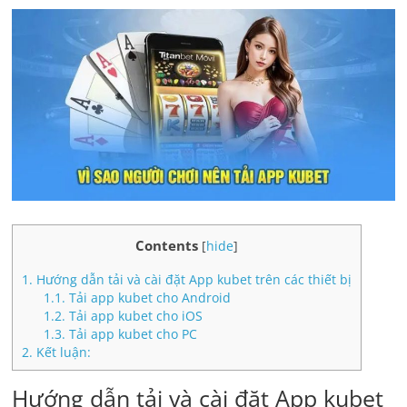
Contents
[
hide
]
1.
Hướng dẫn tải và cài đặt App kubet trên các thiết bị
1.1.
Tải app kubet cho Android
1.2.
Tải app kubet cho iOS
1.3.
Tải app kubet cho PC
2.
Kết luận:
Hướng dẫn tải và cài đặt App kubet