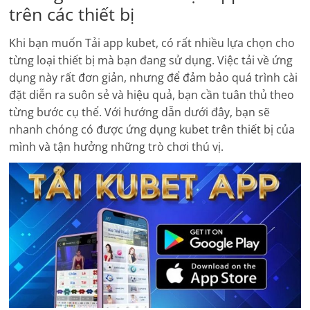
trên các thiết bị
Khi bạn muốn Tải app kubet, có rất nhiều lựa chọn cho
từng loại thiết bị mà bạn đang sử dụng. Việc tải về ứng
dụng này rất đơn giản, nhưng để đảm bảo quá trình cài
đặt diễn ra suôn sẻ và hiệu quả, bạn cần tuân thủ theo
từng bước cụ thể. Với hướng dẫn dưới đây, bạn sẽ
nhanh chóng có được ứng dụng kubet trên thiết bị của
mình và tận hưởng những trò chơi thú vị.