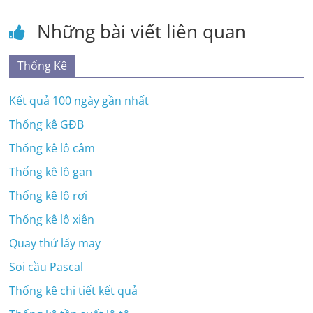
Những bài viết liên quan
Thống Kê
Kết quả 100 ngày gần nhất
Thống kê GĐB
Thống kê lô câm
Thống kê lô gan
Thống kê lô rơi
Thống kê lô xiên
Quay thử lấy may
Soi cầu Pascal
Thống kê chi tiết kết quả