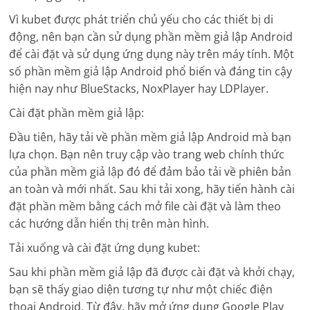
Vì kubet được phát triển chủ yếu cho các thiết bị di
động, nên bạn cần sử dụng phần mềm giả lập Android
để cài đặt và sử dụng ứng dụng này trên máy tính. Một
số phần mềm giả lập Android phổ biến và đáng tin cậy
hiện nay như BlueStacks, NoxPlayer hay LDPlayer.
Cài đặt phần mềm giả lập:
Đầu tiên, hãy tải về phần mềm giả lập Android mà bạn
lựa chọn. Bạn nên truy cập vào trang web chính thức
của phần mềm giả lập đó để đảm bảo tải về phiên bản
an toàn và mới nhất. Sau khi tải xong, hãy tiến hành cài
đặt phần mềm bằng cách mở file cài đặt và làm theo
các hướng dẫn hiển thị trên màn hình.
Tải xuống và cài đặt ứng dụng kubet:
Sau khi phần mềm giả lập đã được cài đặt và khởi chạy,
bạn sẽ thấy giao diện tương tự như một chiếc điện
thoại Android. Từ đây, hãy mở ứng dụng Google Play