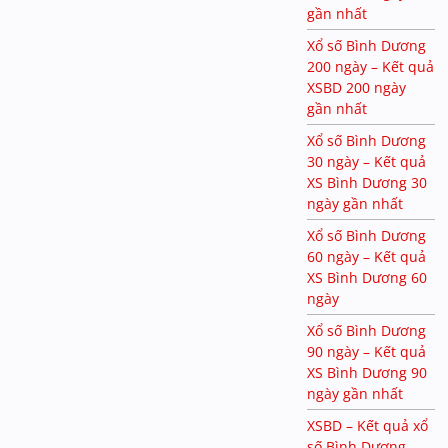
gần nhất
Xổ số Bình Dương
200 ngày – Kết quả
XSBD 200 ngày
gần nhất
Xổ số Bình Dương
30 ngày – Kết quả
XS Bình Dương 30
ngày gần nhất
Xổ số Bình Dương
60 ngày – Kết quả
XS Bình Dương 60
ngày
Xổ số Bình Dương
90 ngày – Kết quả
XS Bình Dương 90
ngày gần nhất
XSBD – Kết quả xổ
số Bình Dương