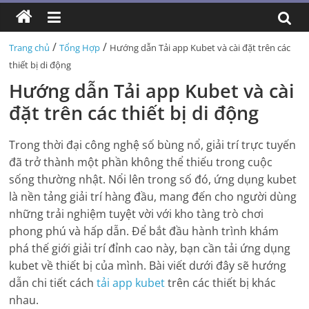
/
/
Trang chủ
Tổng Hợp
Hướng dẫn Tải app Kubet và cài đặt trên các
thiết bị di động
Hướng dẫn Tải app Kubet và cài
đặt trên các thiết bị di động
Trong thời đại công nghệ số bùng nổ, giải trí trực tuyến
đã trở thành một phần không thể thiếu trong cuộc
sống thường nhật. Nổi lên trong số đó, ứng dụng kubet
là nền tảng giải trí hàng đầu, mang đến cho người dùng
những trải nghiệm tuyệt vời với kho tàng trò chơi
phong phú và hấp dẫn. Để bắt đầu hành trình khám
phá thế giới giải trí đỉnh cao này, bạn cần tải ứng dụng
kubet về thiết bị của mình. Bài viết dưới đây sẽ hướng
dẫn chi tiết cách
tải app kubet
trên các thiết bị khác
nhau.