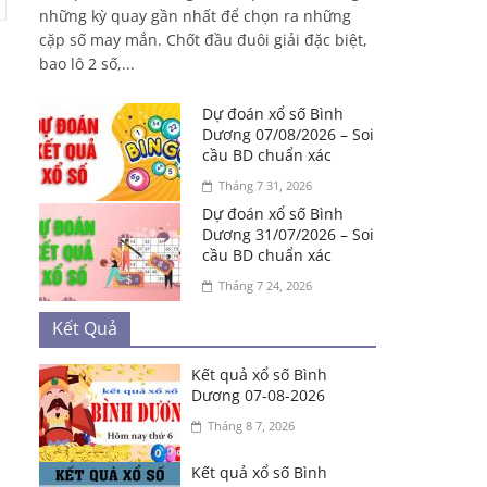
những kỳ quay gần nhất để chọn ra những
cặp số may mắn. Chốt đầu đuôi giải đặc biệt,
bao lô 2 số,...
Dự đoán xổ số Bình
Dương 07/08/2026 – Soi
cầu BD chuẩn xác
Tháng 7 31, 2026
Dự đoán xổ số Bình
Dương 31/07/2026 – Soi
cầu BD chuẩn xác
Tháng 7 24, 2026
Kết Quả
Kết quả xổ số Bình
Dương 07-08-2026
Tháng 8 7, 2026
Kết quả xổ số Bình