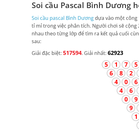
Soi cầu Pascal
Bình Dương
h
Soi cầu pascal
Bình Dương
dựa vào một công t
tỉ mỉ trong việc phân tích. Người chơi sẽ cộng 2 
nhau theo từng lớp để tìm ra kết quả cuối cù
sau:
517594
62923
Giải đặc biệt:
. Giải nhất:
5
1
7
5
6
8
2
4
0
6
4
6
0
9
9
1