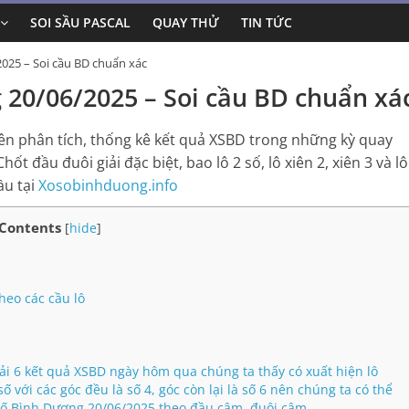
SOI SẦU PASCAL
QUAY THỬ
TIN TỨC
025 – Soi cầu BD chuẩn xác
20/06/2025 – Soi cầu BD chuẩn xá
ên phân tích, thống kê kết quả
XSBD
trong những kỳ quay
 đầu đuôi giải đặc biệt, bao lô 2 số, lô xiên 2, xiên 3 và lô
ầu tại
Xosobinhduong.info
Contents
[
hide
]
heo các cầu lô
i 6 kết quả XSBD ngày hôm qua chúng ta thấy có xuất hiện lô
ố với các góc đều là số 4, góc còn lại là số 6 nên chúng ta có thể
số Bình Dương 20/06/2025 theo đầu câm, đuôi câm