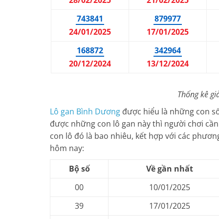
28/02/2025
21/02/2025
743841
879977
24/01/2025
17/01/2025
168872
342964
20/12/2024
13/12/2024
Thống kê giả
Lô gan
Bình Dương
được hiểu là những con số 
được những con lô gan này thì người chơi cần 
con lô đó là bao nhiêu, kết hợp với các phươn
hôm nay:
Bộ số
Về gần nhất
00
10/01/2025
39
17/01/2025