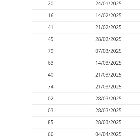
20
24/01/2025
16
14/02/2025
41
21/02/2025
45
28/02/2025
79
07/03/2025
63
14/03/2025
40
21/03/2025
74
21/03/2025
02
28/03/2025
03
28/03/2025
85
28/03/2025
66
04/04/2025