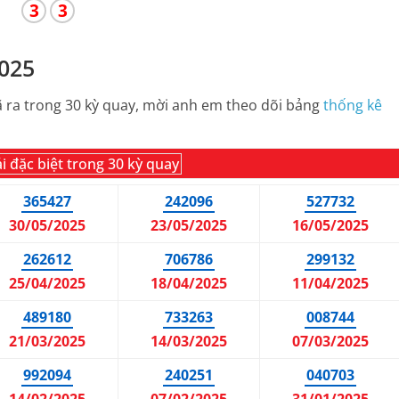
3
3
025
đã ra trong 30 kỳ quay, mời anh em theo dõi bảng
thống kê
i đặc biệt trong 30 kỳ quay
365427
242096
527732
30/05/2025
23/05/2025
16/05/2025
262612
706786
299132
25/04/2025
18/04/2025
11/04/2025
489180
733263
008744
21/03/2025
14/03/2025
07/03/2025
992094
240251
040703