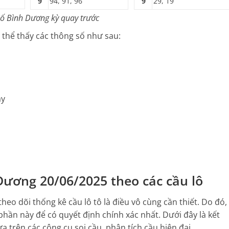
9
94, 91, 96
9
29, 19
số
Bình Dương
kỳ quay trước
 thể thấy các thông số như sau:
áy
Dương
20/06/2025
theo các cầu lô
theo dõi thống kê cầu lô tô là điều vô cùng cần thiết. Do đó,
 phần này để có quyết định chính xác nhất. Dưới đây là kết
 trên các công cụ soi cầu, phân tích cầu hiện đại.