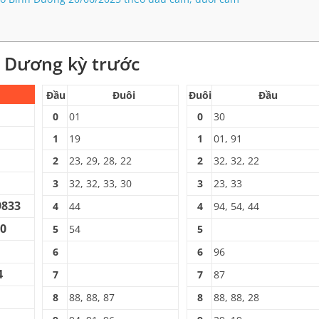
h Dương
kỳ trước
Đầu
Đuôi
Đuôi
Đầu
0
01
0
30
1
19
1
01, 91
2
23, 29, 28, 22
2
32, 32, 22
3
32, 32, 33, 30
3
23, 33
9833
4
44
4
94, 54, 44
0
5
54
5
6
6
96
4
7
7
87
8
88, 88, 87
8
88, 88, 28