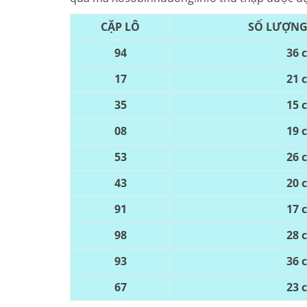
CẶP LÔ
SỐ LƯỢNG
94
36 
17
21 
35
15 
08
19 
53
26 
43
20 
91
17 
98
28 
93
36 
67
23 