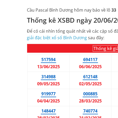
Cầu Pascal
Bình Dương
hôm nay báo về lô
33
Thống kê
XSBD
ngày
20/06/2
Để có cái nhìn tổng quát nhất về các cặp số 
giải đặc biệt xổ số
Bình Dương
sau đây:
Thống kê giả
517594
694117
13/06/2025
06/06/2025
314988
612148
09/05/2025
02/05/2025
919977
000885
04/04/2025
28/03/2025
148447
740774