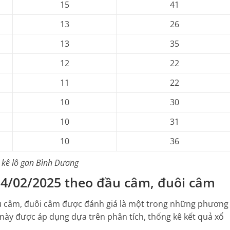
15
41
13
26
13
35
12
22
11
22
10
30
10
31
10
36
 kê lô gan
Bình Dương
14/02/2025
theo đầu câm, đuôi câm
u câm, đuôi câm được đánh giá là một trong những phương
này được áp dụng dựa trên phân tích, thống kê kết quả xổ