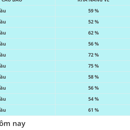
cầu
59 %
cầu
52 %
cầu
62 %
cầu
56 %
cầu
72 %
cầu
75 %
cầu
58 %
cầu
56 %
cầu
54 %
cầu
61 %
ôm nay