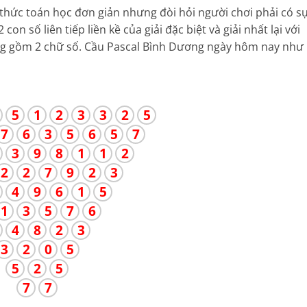
hức toán học đơn giản nhưng đòi hỏi người chơi phải có s
con số liên tiếp liền kề của giải đặc biệt và giải nhất lại với
ng gồm 2 chữ số. Cầu Pascal
Bình Dương
ngày hôm nay như
5
1
2
3
3
2
5
7
6
3
5
6
5
7
3
9
8
1
1
2
2
2
7
9
2
3
4
9
6
1
5
1
3
5
7
6
4
8
2
3
3
2
0
5
5
2
5
7
7