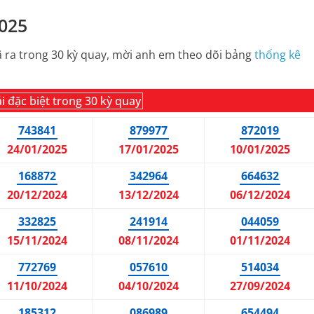
025
đã ra trong 30 kỳ quay, mời anh em theo dõi bảng
thống kê
i đặc biệt trong 30 kỳ quay
743841
879977
872019
24/01/2025
17/01/2025
10/01/2025
168872
342964
664632
20/12/2024
13/12/2024
06/12/2024
332825
241914
044059
15/11/2024
08/11/2024
01/11/2024
772769
057610
514034
11/10/2024
04/10/2024
27/09/2024
185312
086989
654494