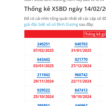
Thống kê
XSBD
ngày
14/02/2
Để có cái nhìn tổng quát nhất về các cặp số 
giải đặc biệt xổ số
Bình Dương
sau đây:
Thống kê giả
240251
040703
07/02/2025
31/01/2025
643442
021770
03/01/2025
27/12/2024
211942
960742
29/11/2024
22/11/2024
929522
847413
25/10/2024
18/10/2024
395851
446962