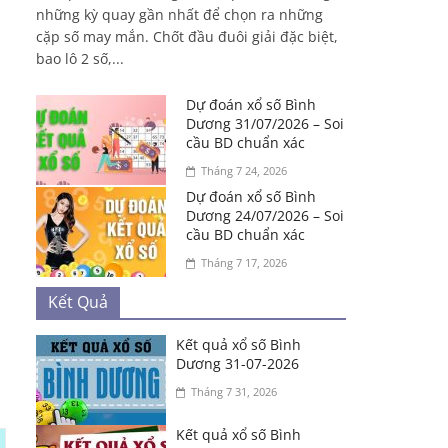
những kỳ quay gần nhất để chọn ra những
cặp số may mắn. Chốt đầu đuôi giải đặc biệt,
bao lô 2 số,...
Dự đoán xổ số Bình
Dương 31/07/2026 – Soi
cầu BD chuẩn xác
Tháng 7 24, 2026
Dự đoán xổ số Bình
Dương 24/07/2026 – Soi
cầu BD chuẩn xác
Tháng 7 17, 2026
Kết Quả
Kết quả xổ số Bình
Dương 31-07-2026
Tháng 7 31, 2026
Kết quả xổ số Bình