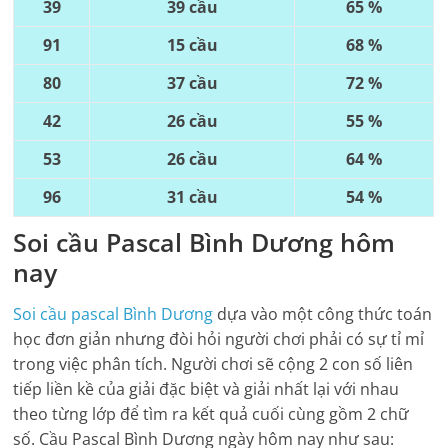
39
39 cầu
65 %
91
15 cầu
68 %
80
37 cầu
72 %
42
26 cầu
55 %
53
26 cầu
64 %
96
31 cầu
54 %
Soi cầu Pascal
Bình Dương
hôm
nay
Soi cầu pascal
Bình Dương
dựa vào một công thức toán
học đơn giản nhưng đòi hỏi người chơi phải có sự tỉ mỉ
trong việc phân tích. Người chơi sẽ cộng 2 con số liên
tiếp liền kề của giải đặc biệt và giải nhất lại với nhau
theo từng lớp để tìm ra kết quả cuối cùng gồm 2 chữ
số. Cầu Pascal
Bình Dương
ngày hôm nay như sau: