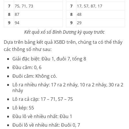
7
75, 71, 73
7
17, 57, 87, 17
8
87
8
48
9
94
9
29
Kết quả xổ số
Bình Dương
kỳ quay trước
Dựa trên bảng kết quả
XSBD
trên, chúng ta có thể thấy
các thông số như sau:
Giải đặc biệt: Đầu 1, đuôi 7, tổng 8
Đầu câm: 0, 6
Đuôi câm: Không có.
Lô ra nhiều nháy: 17 ra 2 nháy, 10 ra 2 nháy, 30 ra 2
nháy
Lô ra cả cặp: 17 – 71, 57 – 75
Lô kép: 55
Đầu lô về nhiều nhất: Đầu 1
Đuôi lô về nhiều nhất: Đuôi 0, 7