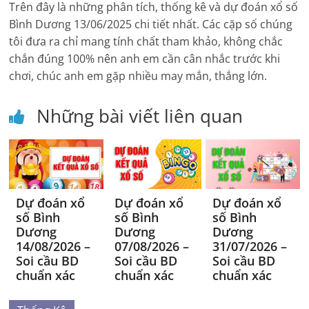
Trên đây là những phân tích, thống kê và dự đoán xổ số
Bình Dương
13/06/2025
chi tiết nhất. Các cặp số chúng
tôi đưa ra chỉ mang tính chất tham khảo, không chắc
chắn đúng 100% nên anh em cần cân nhắc trước khi
chơi, chúc anh em gặp nhiều may mắn, thắng lớn.
Những bài viết liên quan
Dự đoán xổ
Dự đoán xổ
Dự đoán xổ
số Bình
số Bình
số Bình
Dương
Dương
Dương
14/08/2026 –
07/08/2026 –
31/07/2026 –
Soi cầu BD
Soi cầu BD
Soi cầu BD
chuẩn xác
chuẩn xác
chuẩn xác