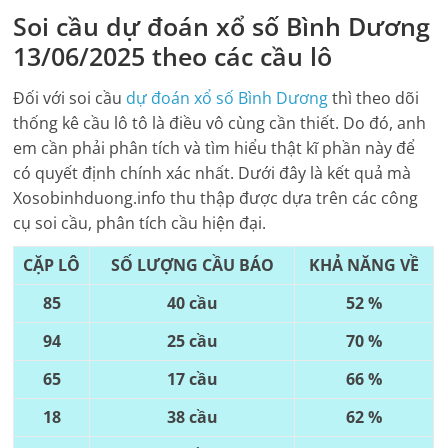
Soi cầu dự đoán xổ số
Bình Dương
13/06/2025
theo các cầu lô
Đối với soi cầu
dự đoán xổ số
Bình Dương
thì theo dõi
thống kê cầu lô tô là điều vô cùng cần thiết. Do đó, anh
em cần phải phân tích và tìm hiểu thật kĩ phần này để
có quyết định chính xác nhất. Dưới đây là kết quả mà
Xosobinhduong.info
thu thập được dựa trên các công
cụ soi cầu, phân tích cầu hiện đại.
CẶP LÔ
SỐ LƯỢNG CẦU BÁO
KHẢ NĂNG VỀ
85
40 cầu
52 %
94
25 cầu
70 %
65
17 cầu
66 %
18
38 cầu
62 %