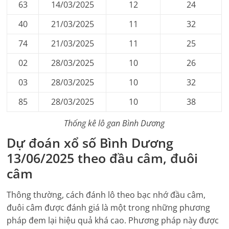
63
14/03/2025
12
24
40
21/03/2025
11
32
74
21/03/2025
11
25
02
28/03/2025
10
26
03
28/03/2025
10
32
85
28/03/2025
10
38
Thống kê lô gan
Bình Dương
Dự đoán xổ số
Bình Dương
13/06/2025
theo đầu câm, đuôi
câm
Thông thường, cách đánh lô theo bạc nhớ đầu câm,
đuôi câm được đánh giá là một trong những phương
pháp đem lại hiệu quả khá cao. Phương pháp này được