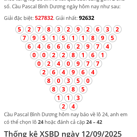
số. Cầu Pascal
Bình Dương
ngày hôm nay như sau:
527832
92632
Giải đặc biệt:
. Giải nhất:
5
2
7
8
3
2
9
2
6
3
2
7
9
5
1
5
1
1
8
9
5
6
4
6
6
6
2
9
7
4
0
0
2
2
8
1
6
1
0
2
4
0
9
7
7
2
6
4
9
6
4
8
0
3
5
0
8
3
8
5
1
1
3
2
4
Cầu Pascal
Bình Dương
hôm nay báo về lô 24, anh em
có thể chọn lô
24
hoặc đánh cả cặp
24 – 42
Thống kê
XSBD
ngày
12/09/2025