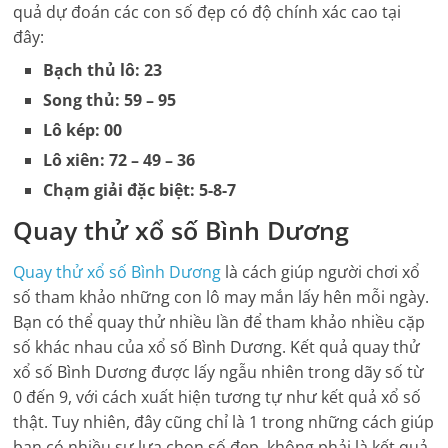
quả dự đoán các con số đẹp có độ chính xác cao tại
đây:
Bạch thủ lô: 23
Song thủ: 59 – 95
Lô kép: 00
Lô xiên: 72 – 49 – 36
Chạm giải đặc biệt: 5-8-7
Quay thử xổ số
Bình Dương
Quay thử xổ số
Bình Dương
là cách giúp người chơi xổ
số tham khảo những con lô may mắn lấy hên mỗi ngày.
Bạn có thể quay thử nhiều lần để tham khảo nhiều cặp
số khác nhau của xổ số
Bình Dương
. Kết quả quay thử
xổ số
Bình Dương
được lấy ngẫu nhiên trong dãy số từ
0 đến 9, với cách xuất hiện tương tự như kết quả xổ số
thật. Tuy nhiên, đây cũng chỉ là 1 trong những cách giúp
bạn có nhiều sự lựa chọn số đẹp, không phải là kết quả