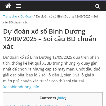
/
/
Trang chủ
Dự đoán
Dự đoán xổ số Bình Dương 12/09/2025 – Soi
cầu BD chuẩn xác
Dự đoán xổ số Bình Dương
12/09/2025 – Soi cầu BD chuẩn
xác
Dự đoán xổ số
Bình Dương
12/09/2025
dựa trên phân
tích, thống kê kết quả
XSBD
trong những kỳ quay gần
nhất để chọn ra những cặp số may mắn. Chốt đầu đuôi
giải đặc biệt, bao lô 2 số, lô xiên 2, xiên 3 và lô giải 8
miễn phí, chuẩn xác từ các cao thủ soi cầu tại
Xosobinhduong.info
Contents
[
hide
]