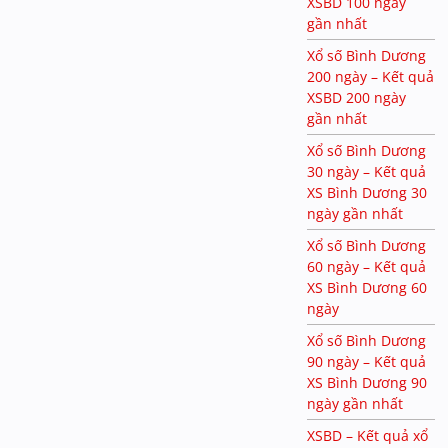
XSBD 100 ngày
gần nhất
Xổ số Bình Dương
200 ngày – Kết quả
XSBD 200 ngày
gần nhất
Xổ số Bình Dương
30 ngày – Kết quả
XS Bình Dương 30
ngày gần nhất
Xổ số Bình Dương
60 ngày – Kết quả
XS Bình Dương 60
ngày
Xổ số Bình Dương
90 ngày – Kết quả
XS Bình Dương 90
ngày gần nhất
XSBD – Kết quả xổ