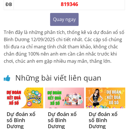
819346
ĐB
Quay ngay
Trên đây là những phân tích, thống kê và dự đoán xổ số
Bình Dương
12/09/2025
chi tiết nhất. Các cặp số chúng
tôi đưa ra chỉ mang tính chất tham khảo, không chắc
chắn đúng 100% nên anh em cần cân nhắc trước khi
chơi, chúc anh em gặp nhiều may mắn, thắng lớn.
Những bài viết liên quan
Dự đoán xổ
Dự đoán xổ
Dự đoán xổ
số Bình
số Bình
số Bình
Dương
Dương
Dương