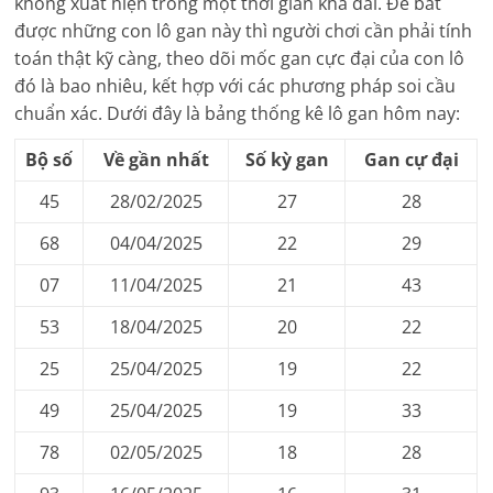
không xuất hiện trong một thời gian khá dài. Để bắt
được những con lô gan này thì người chơi cần phải tính
toán thật kỹ càng, theo dõi mốc gan cực đại của con lô
đó là bao nhiêu, kết hợp với các phương pháp soi cầu
chuẩn xác. Dưới đây là bảng thống kê lô gan hôm nay:
Bộ số
Về gần nhất
Số kỳ gan
Gan cự đại
45
28/02/2025
27
28
68
04/04/2025
22
29
07
11/04/2025
21
43
53
18/04/2025
20
22
25
25/04/2025
19
22
49
25/04/2025
19
33
78
02/05/2025
18
28