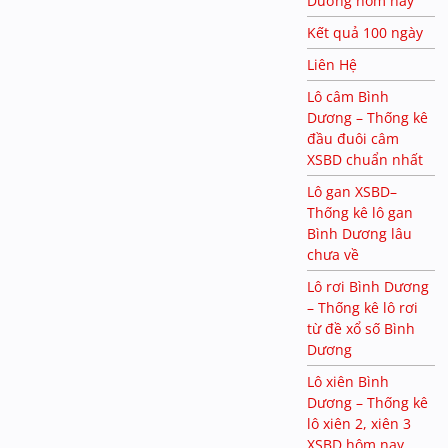
Dương hôm nay
Kết quả 100 ngày
Liên Hệ
Lô câm Bình
Dương – Thống kê
đầu đuôi câm
XSBD chuẩn nhất
Lô gan XSBD–
Thống kê lô gan
Bình Dương lâu
chưa về
Lô rơi Bình Dương
– Thống kê lô rơi
từ đề xổ số Bình
Dương
Lô xiên Bình
Dương – Thống kê
lô xiên 2, xiên 3
XSBD hôm nay