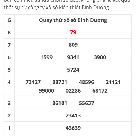
thật sự từ công ty xổ số kiến thiết
Bình Dương
.
G
Quay thử xổ số
Bình Dương
79
8
809
7
1599
9341
3900
6
5724
5
73427
88721
48596
21121
4
99000
02286
68172
86101
55637
3
23413
2
43639
1