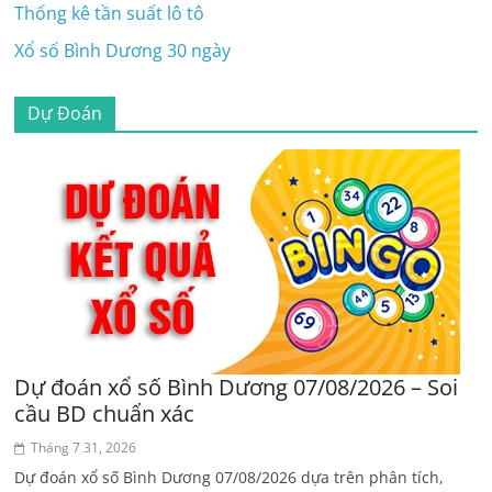
Thống kê tần suất lô tô
Xổ số Bình Dương 30 ngày
Dự Đoán
Dự đoán xổ số Bình Dương 07/08/2026 – Soi
cầu BD chuẩn xác
Tháng 7 31, 2026
Dự đoán xổ số Bình Dương 07/08/2026 dựa trên phân tích,