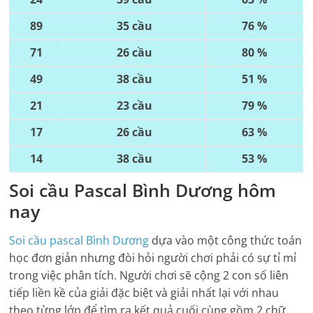
89
35 cầu
76 %
71
26 cầu
80 %
49
38 cầu
51 %
21
23 cầu
79 %
17
26 cầu
63 %
14
38 cầu
53 %
Soi cầu Pascal
Bình Dương
hôm
nay
Soi cầu pascal
Bình Dương
dựa vào một công thức toán
học đơn giản nhưng đòi hỏi người chơi phải có sự tỉ mỉ
trong việc phân tích. Người chơi sẽ cộng 2 con số liên
tiếp liền kề của giải đặc biệt và giải nhất lại với nhau
theo từng lớp để tìm ra kết quả cuối cùng gồm 2 chữ