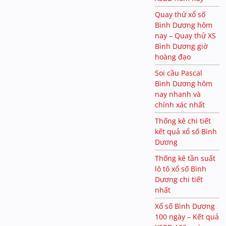
Quay thử xổ số
Bình Dương hôm
nay – Quay thử XS
Bình Dương giờ
hoàng đạo
Soi cầu Pascal
Bình Dương hôm
nay nhanh và
chính xác nhất
Thống kê chi tiết
kết quả xổ số Bình
Dương
Thống kê tần suất
lô tô xổ số Bình
Dương chi tiết
nhất
Xổ số Bình Dương
100 ngày – Kết quả