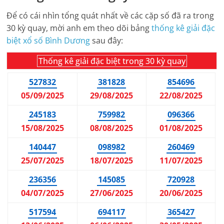
Để có cái nhìn tổng quát nhất về các cặp số đã ra trong
30 kỳ quay, mời anh em theo dõi bảng
thống kê giải đặc
biệt xổ số
Bình Dương
sau đây:
Thống kê giải đặc biệt trong 30 kỳ quay
527832
381828
854696
05/09/2025
29/08/2025
22/08/2025
245183
759982
096366
15/08/2025
08/08/2025
01/08/2025
140447
098982
260469
25/07/2025
18/07/2025
11/07/2025
236356
145085
720928
04/07/2025
27/06/2025
20/06/2025
517594
694117
365427