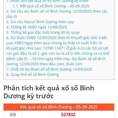
1.
Phân tích kết quả xổ số Bình Dương kỳ trước
1.1.
Kết quả sổ xố Bình Dương – 05-09-2025
2.
Soi cầu dự đoán xổ số Bình Dương 12/09/2025 theo các
cầu lô
3.
Soi cầu Pascal Bình Dương hôm nay
4.
Thống kê XSBD ngày 12/09/2025
5.
Thống kê giải đặc biệt trong 30 kỳ quay
6.
Dự đoán XSBD 12/09/2025 theo lô khuyết góc Giải 4 kết
quả XSBD ngày hôm qua chúng ta thấy có xuất hiện lô
khuyết góc như sau: 13780 15471 Ở giải 4 có các bộ số với
các góc đều là số 1, góc còn lại là số 0 nên chúng ta có thể
đánh cặp 01 – 10 cho ngày hôm nay. Dự đoán xổ số Bình
Dương 12/09/2025 theo đầu câm, đuôi câm
7.
Chốt số dự đoán xổ số Bình Dương 12/09/2025
8.
Quay thử xổ số Bình Dương
Phân tích kết quả xổ số
Bình
Dương
kỳ trước
Kết quả sổ xố
Bình Dương
– 05-09-2025
ĐB
527832