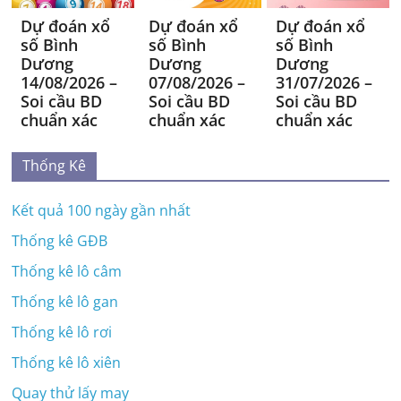
Dự đoán xổ
Dự đoán xổ
Dự đoán xổ
số Bình
số Bình
số Bình
Dương
Dương
Dương
14/08/2026 –
07/08/2026 –
31/07/2026 –
Soi cầu BD
Soi cầu BD
Soi cầu BD
chuẩn xác
chuẩn xác
chuẩn xác
Thống Kê
Kết quả 100 ngày gần nhất
Thống kê GĐB
Thống kê lô câm
Thống kê lô gan
Thống kê lô rơi
Thống kê lô xiên
Quay thử lấy may