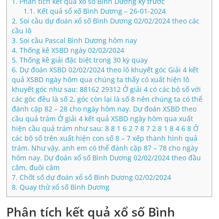
1.
Phân tích kết quả xổ số Bình Dương kỳ trước
1.1.
Kết quả sổ xố Bình Dương – 26-01-2024
2.
Soi cầu dự đoán xổ số Bình Dương 02/02/2024 theo các
cầu lô
3.
Soi cầu Pascal Bình Dương hôm nay
4.
Thống kê XSBD ngày 02/02/2024
5.
Thống kê giải đặc biệt trong 30 kỳ quay
6.
Dự đoán XSBD 02/02/2024 theo lô khuyết góc Giải 4 kết
quả XSBD ngày hôm qua chúng ta thấy có xuất hiện lô
khuyết góc như sau: 88162 29312 Ở giải 4 có các bộ số với
các góc đều là số 2, góc còn lại là số 8 nên chúng ta có thể
đánh cặp 82 – 28 cho ngày hôm nay. Dự đoán XSBD theo
cầu quả trám Ở giải 4 kết quả XSBD ngày hôm qua xuất
hiện cầu quả trám như sau: 8 8 1 6 2 7 8 7 2 8 1 8 4 6 8 Ở
các bộ số trên xuất hiện con số 8 – 7 xếp thành hình quả
trám. Như vậy, anh em có thể đánh cặp 87 – 78 cho ngày
hôm nay. Dự đoán xổ số Bình Dương 02/02/2024 theo đầu
câm, đuôi câm
7.
Chốt số dự đoán xổ số Bình Dương 02/02/2024
8.
Quay thử xổ số Bình Dương
Phân tích kết quả xổ số
Bình