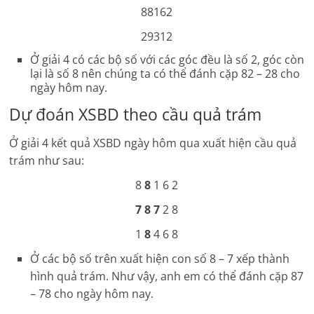
88162
29312
Ở giải 4 có các bộ số với các góc đều là số 2, góc còn
lại là số 8 nên chúng ta có thể đánh cặp 82 – 28 cho
ngày hôm nay.
Dự đoán
XSBD
theo cầu quả trám
Ở giải 4 kết quả
XSBD
ngày hôm qua xuất hiện cầu quả
trám như sau:
8
8
1
6
2
7
8
7
2
8
1
8
4
6
8
Ở các bộ số trên xuất hiện con số 8 – 7 xếp thành
hình quả trám. Như vậy, anh em có thể đánh cặp 87
– 78 cho ngày hôm nay.