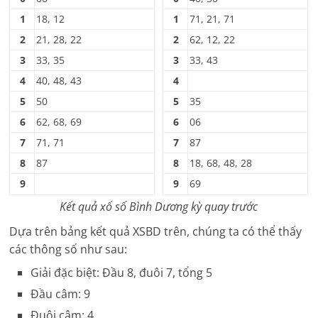
1
18, 12
1
71, 21, 71
2
21, 28, 22
2
62, 12, 22
3
33, 35
3
33, 43
4
40, 48, 43
4
5
50
5
35
6
62, 68, 69
6
06
7
71, 71
7
87
8
87
8
18, 68, 48, 28
9
9
69
Kết quả xổ số
Bình Dương
kỳ quay trước
Dựa trên bảng kết quả
XSBD
trên, chúng ta có thể thấy
các thông số như sau:
Giải đặc biệt: Đầu 8, đuôi 7, tổng 5
Đầu câm: 9
Đuôi câm: 4