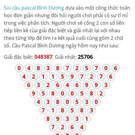
Soi cầu pascal
Bình Dương
dựa vào một công thức toán
học đơn giản nhưng đòi hỏi người chơi phải có sự tỉ mỉ
trong việc phân tích. Người chơi sẽ cộng 2 con số liên
tiếp liền kề của giải đặc biệt và giải nhất lại với nhau
theo từng lớp để tìm ra kết quả cuối cùng gồm 2 chữ
số. Cầu Pascal
Bình Dương
ngày hôm nay như sau:
048387
25706
Giải đặc biệt:
. Giải nhất:
0
4
8
3
8
7
2
5
7
0
6
4
2
1
1
5
9
7
2
7
6
6
3
2
6
4
6
9
9
3
9
5
8
0
0
5
8
2
4
3
8
0
5
3
0
7
1
8
5
8
3
8
9
3
3
1
7
2
6
4