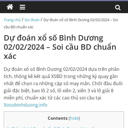
/
/
Trang chủ
Dự đoán
Dự đoán xổ số Bình Dương 02/02/2024 – Soi
cầu BD chuẩn xác
Dự đoán xổ số Bình Dương
02/02/2024 – Soi cầu BD chuẩn
xác
Dự đoán xổ số
Bình Dương
02/02/2024
dựa trên phân
tích, thống kê kết quả
XSBD
trong những kỳ quay gần
nhất để chọn ra những cặp số may mắn. Chốt đầu đuôi
giải đặc biệt, bao lô 2 số, lô xiên 2, xiên 3 và lô giải 8
miễn phí, chuẩn xác từ các cao thủ soi cầu tại
Xosobinhduong.info
Contents
[
hide
]