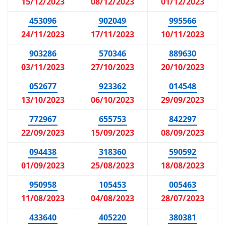
15/12/2023
08/12/2023
01/12/2023
453096
902049
995566
24/11/2023
17/11/2023
10/11/2023
903286
570346
889630
03/11/2023
27/10/2023
20/10/2023
052677
923362
014548
13/10/2023
06/10/2023
29/09/2023
772967
655753
842297
22/09/2023
15/09/2023
08/09/2023
094438
318360
590592
01/09/2023
25/08/2023
18/08/2023
950958
105453
005463
11/08/2023
04/08/2023
28/07/2023
433640
405220
380381