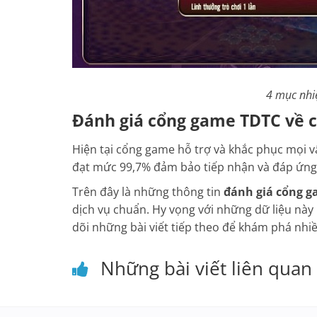
4 mục nhiệ
Đánh giá cổng game TDTC về 
Hiện tại cổng game hỗ trợ và khắc phục mọi vấ
đạt mức 99,7% đảm bảo tiếp nhận và đáp ứng
Trên đây là những thông tin
đánh giá cổng g
dịch vụ chuẩn. Hy vọng với những dữ liệu này 
dõi những bài viết tiếp theo để khám phá nhi
Những bài viết liên quan