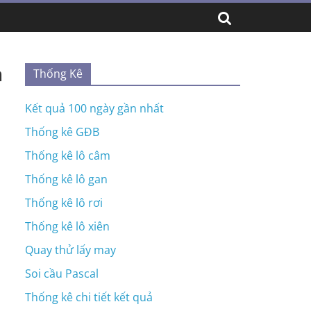
n
Thống Kê
Kết quả 100 ngày gần nhất
Thống kê GĐB
Thống kê lô câm
Thống kê lô gan
Thống kê lô rơi
Thống kê lô xiên
Quay thử lấy may
Soi cầu Pascal
Thống kê chi tiết kết quả