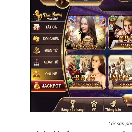
Các sản ph