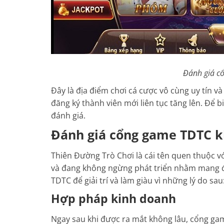
Đánh giá c
Đây là địa điểm chơi cá cược vô cùng uy tín và đ
đăng ký thành viên mới liên tục tăng lên. Để b
đánh giá.
Đánh giá cổng game TDTC k
Thiên Đường Trò Chơi là cái tên quen thuộc 
và đang không ngừng phát triển nhằm mang đ
TDTC để giải trí và làm giàu vì những lý do sau
Hợp pháp kinh doanh
Ngay sau khi được ra mắt không lâu, cổng g