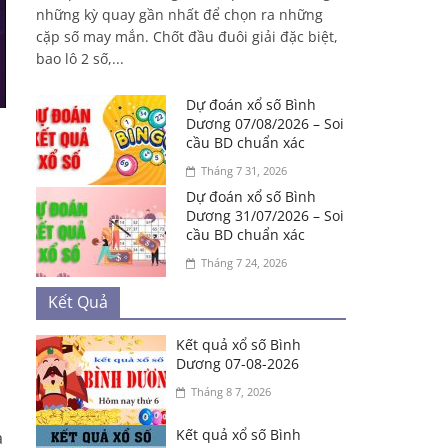
những kỳ quay gần nhất để chọn ra những
cặp số may mắn. Chốt đầu đuôi giải đặc biệt,
bao lô 2 số,...
Dự đoán xổ số Bình
Dương 07/08/2026 – Soi
cầu BD chuẩn xác
Tháng 7 31, 2026
Dự đoán xổ số Bình
Dương 31/07/2026 – Soi
cầu BD chuẩn xác
Tháng 7 24, 2026
Kết Quả
n
Kết quả xổ số Bình
Dương 07-08-2026
Tháng 8 7, 2026
Kết quả xổ số Bình
a