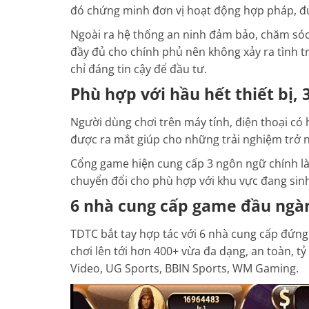
đó chứng minh đơn vị hoạt động hợp pháp, đủ
Ngoài ra hệ thống an ninh đảm bảo, chăm sóc 
đầy đủ cho chính phủ nên không xảy ra tình t
chỉ đáng tin cậy để đầu tư.
Phù hợp với hầu hết thiết bị,
Người dùng chơi trên máy tính, điện thoại có
được ra mắt giúp cho những trải nghiệm trở nê
Cổng game hiện cung cấp 3 ngôn ngữ chính là 
chuyển đổi cho phù hợp với khu vực đang sinh
6 nhà cung cấp game đầu ng
TDTC bắt tay hợp tác với 6 nhà cung cấp đứng
chơi lên tới hơn 400+ vừa đa dạng, an toàn, t
Video, UG Sports, BBIN Sports, WM Gaming.