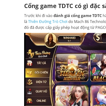
Cổng game TDTC có gì đặc s
Trước khi đi vào
đánh giá cổng game TDTC
h
là
Thiên Đường Trò Chơi
do Mach 86 Technolog
đó đã được cấp giấy phép hoạt động từ PAGC