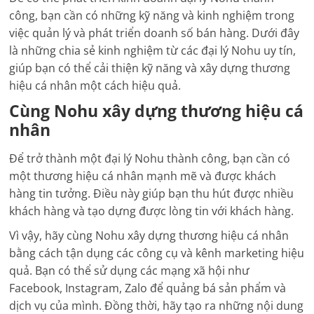
công, bạn cần có những kỹ năng và kinh nghiệm trong
việc quản lý và phát triển doanh số bán hàng. Dưới đây
là những chia sẻ kinh nghiệm từ các đại lý Nohu uy tín,
giúp bạn có thể cải thiện kỹ năng và xây dựng thương
hiệu cá nhân một cách hiệu quả.
Cùng Nohu xây dựng thương hiệu cá
nhân
Để trở thành một đại lý Nohu thành công, bạn cần có
một thương hiệu cá nhân mạnh mẽ và được khách
hàng tin tưởng. Điều này giúp bạn thu hút được nhiều
khách hàng và tạo dựng được lòng tin với khách hàng.
Vì vậy, hãy cùng Nohu xây dựng thương hiệu cá nhân
bằng cách tận dụng các công cụ và kênh marketing hiệu
quả. Bạn có thể sử dụng các mạng xã hội như
Facebook, Instagram, Zalo để quảng bá sản phẩm và
dịch vụ của mình. Đồng thời, hãy tạo ra những nội dung