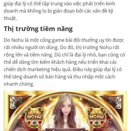
giúp đại lý có thể tập trung vào việc phát triển kinh
doanh mà không lo bị gián đoạn bởi các vấn đề kỹ
thuật.
Thị trường tiềm năng
Do Nohu là một cổng game bài đổi thưởng uy tín được
rất nhiều người tin dùng. Do đó, thị trường Nohu rất
rộng lớn và tiềm năng. Dù chỉ là đại lý nhỏ, bạn cũng có
thể dễ dàng tìm kiếm khách hàng nếu triển khai các
chiến dịch marketing hiệu quả. Điều này giúp đại lý có
thể tăng doanh số bán hàng và thu nhập một cách
nhanh chóng.