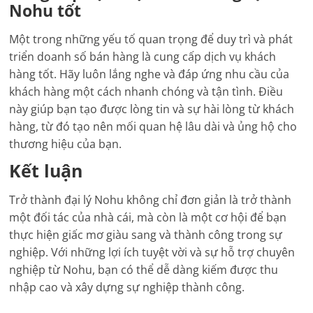
Nohu tốt
Một trong những yếu tố quan trọng để duy trì và phát
triển doanh số bán hàng là cung cấp dịch vụ khách
hàng tốt. Hãy luôn lắng nghe và đáp ứng nhu cầu của
khách hàng một cách nhanh chóng và tận tình. Điều
này giúp bạn tạo được lòng tin và sự hài lòng từ khách
hàng, từ đó tạo nên mối quan hệ lâu dài và ủng hộ cho
thương hiệu của bạn.
Kết luận
Trở thành đại lý Nohu không chỉ đơn giản là trở thành
một đối tác của nhà cái, mà còn là một cơ hội để bạn
thực hiện giấc mơ giàu sang và thành công trong sự
nghiệp. Với những lợi ích tuyệt vời và sự hỗ trợ chuyên
nghiệp từ Nohu, bạn có thể dễ dàng kiếm được thu
nhập cao và xây dựng sự nghiệp thành công.