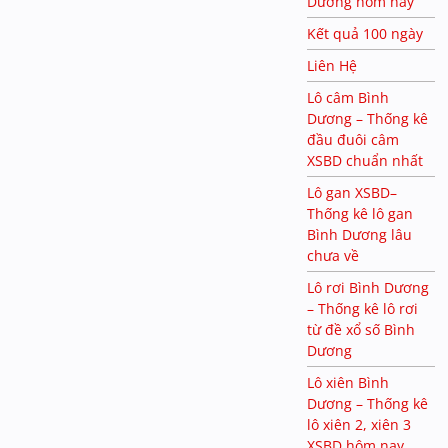
Dương hôm nay
Kết quả 100 ngày
Liên Hệ
Lô câm Bình
Dương – Thống kê
đầu đuôi câm
XSBD chuẩn nhất
Lô gan XSBD–
Thống kê lô gan
Bình Dương lâu
chưa về
Lô rơi Bình Dương
– Thống kê lô rơi
từ đề xổ số Bình
Dương
Lô xiên Bình
Dương – Thống kê
lô xiên 2, xiên 3
XSBD hôm nay