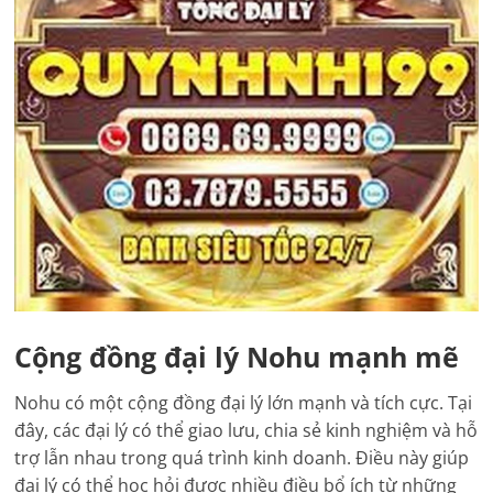
Cộng đồng đại lý Nohu mạnh mẽ
Nohu có một cộng đồng đại lý lớn mạnh và tích cực. Tại
đây, các đại lý có thể giao lưu, chia sẻ kinh nghiệm và hỗ
trợ lẫn nhau trong quá trình kinh doanh. Điều này giúp
đại lý có thể học hỏi được nhiều điều bổ ích từ những