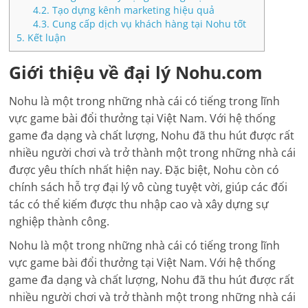
4.2.
Tạo dựng kênh marketing hiệu quả
4.3.
Cung cấp dịch vụ khách hàng tại Nohu tốt
5.
Kết luận
Giới thiệu về đại lý Nohu.com
Nohu là một trong những nhà cái có tiếng trong lĩnh
vực game bài đổi thưởng tại Việt Nam. Với hệ thống
game đa dạng và chất lượng, Nohu đã thu hút được rất
nhiều người chơi và trở thành một trong những nhà cái
được yêu thích nhất hiện nay. Đặc biệt, Nohu còn có
chính sách hỗ trợ đại lý vô cùng tuyệt vời, giúp các đối
tác có thể kiếm được thu nhập cao và xây dựng sự
nghiệp thành công.
Nohu là một trong những nhà cái có tiếng trong lĩnh
vực game bài đổi thưởng tại Việt Nam. Với hệ thống
game đa dạng và chất lượng, Nohu đã thu hút được rất
nhiều người chơi và trở thành một trong những nhà cái