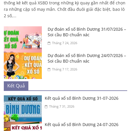
thống kê kết quả XSBD trong những kỳ quay gần nhất để chọn
ra những cặp số may mắn. Chốt đầu đuôi giải đặc biệt, bao lô
2 số,...
Dự đoán xổ số Bình Dương 31/07/2026 –
Soi cầu BD chuẩn xác
Tháng 7 24, 2026
Dự đoán xổ số Bình Dương 24/07/2026 –
Soi cầu BD chuẩn xác
Tháng 7 17, 2026
Kết Quả
Kết quả xổ số Bình Dương 31-07-2026
Tháng 7 31, 2026
Kết quả xổ số Bình Dương 24-07-2026