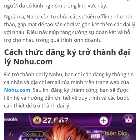
người đã có kinh nghiệm trong lĩnh vực này.
Ngoài ra, Nohu còn tổ chức các sự kiện offline như hội
thảo, gặp mặt để tạo sân chơi và gắn kết thêm các đại lý
với nhau. Điều này giúp tăng cường sự đoàn kết và hỗ
trợ cho nhau trong quá trình kinh doanh.
Cách thức đăng ký trở thành đại
lý Nohu.com
Để trở thành đại lý Nohu, bạn chỉ cần đăng ký thông tin
cá nhân và địa chỉ email của mình trên trang web của
Nohu.com
. Sau khi đăng ký thành công, bạn sẽ được
liên hệ và hướng dẫn chi tiết về quy trình và các bước
cần thiết để trở thành đại lý.