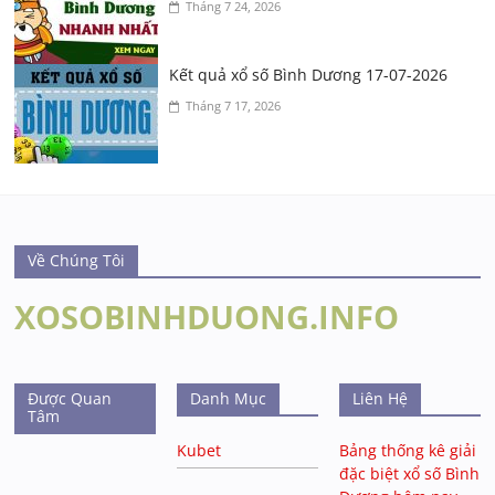
Tháng 7 24, 2026
Kết quả xổ số Bình Dương 17-07-2026
Tháng 7 17, 2026
Về Chúng Tôi
XOSOBINHDUONG.INFO
Được Quan
Danh Mục
Liên Hệ
Tâm
Kubet
Bảng thống kê giải
đặc biệt xổ số Bình