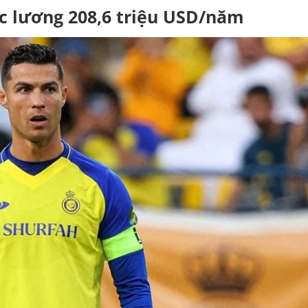
ức lương 208,6 triệu USD/năm