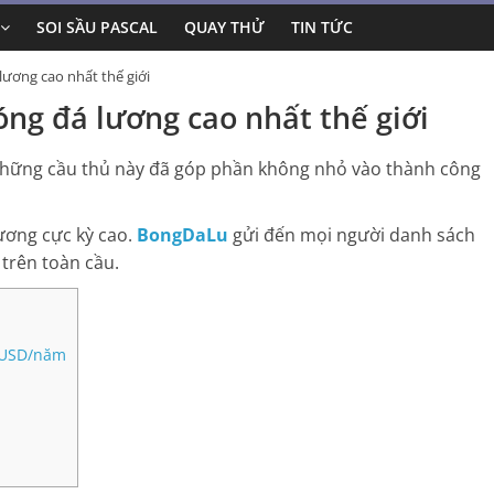
SOI SẦU PASCAL
QUAY THỬ
TIN TỨC
lương cao nhất thế giới
óng đá lương cao nhất thế giới
n, những cầu thủ này đã góp phần không nhỏ vào thành công
ương cực kỳ cao.
BongDaLu
gửi đến mọi người danh sách
trên toàn cầu.
u USD/năm