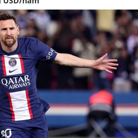
ệu USD/năm