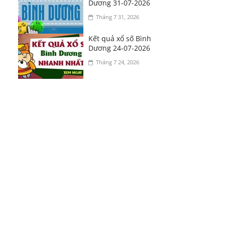
Dương 31-07-2026
Tháng 7 31, 2026
Kết quả xổ số Bình
Dương 24-07-2026
Tháng 7 24, 2026