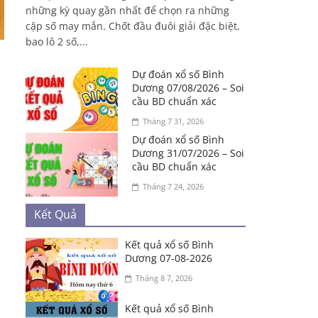
những kỳ quay gần nhất để chọn ra những
cặp số may mắn. Chốt đầu đuôi giải đặc biệt,
bao lô 2 số,...
Dự đoán xổ số Bình
Dương 07/08/2026 – Soi
cầu BD chuẩn xác
Tháng 7 31, 2026
Dự đoán xổ số Bình
Dương 31/07/2026 – Soi
cầu BD chuẩn xác
Tháng 7 24, 2026
Kết Quả
Kết quả xổ số Bình
Dương 07-08-2026
Tháng 8 7, 2026
Kết quả xổ số Bình