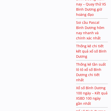
nay – Quay thử XS
Bình Dương giờ
hoàng đạo
Soi cầu Pascal
Bình Dương hôm
nay nhanh và
chính xác nhất
Thống kê chi tiết
kết quả xổ số Bình
Dương
Thống kê tần suất
lô tô xổ số Bình
Dương chi tiết
nhất
Xổ số Bình Dương
100 ngày – Kết quả
XSBD 100 ngày
gần nhất