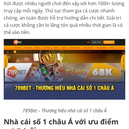
hút được nhiều người chơi đến vậy với hơn 1000+ lượng
truy cập mỗi ngày. Thủ tục tham gia cá cược nhanh
chóng, an toàn được hỗ trợ hướng dẫn chi tiết. Giải trí
cá cược không cần lo lắng tốn quá nhiều thời gian là có
thể vào tiền.
789Bet – Thương hiệu nhà cái số 1 châu Á
Nhà cái số 1 châu Á với ưu điểm