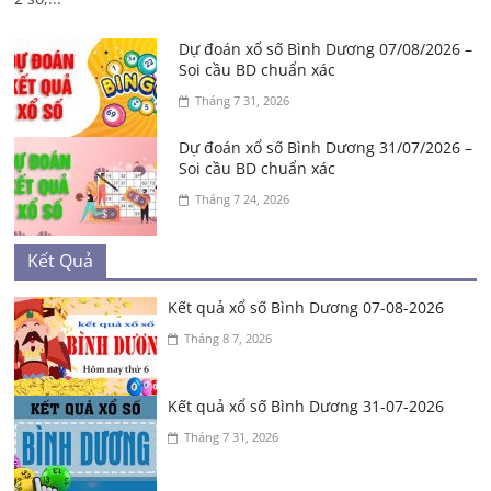
Dự đoán xổ số Bình Dương 07/08/2026 –
Soi cầu BD chuẩn xác
Tháng 7 31, 2026
Dự đoán xổ số Bình Dương 31/07/2026 –
Soi cầu BD chuẩn xác
Tháng 7 24, 2026
Kết Quả
Kết quả xổ số Bình Dương 07-08-2026
Tháng 8 7, 2026
Kết quả xổ số Bình Dương 31-07-2026
Tháng 7 31, 2026