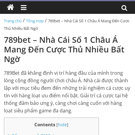
/
/
Trang chủ
Tổng Hợp
789bet – Nhà Cái Số 1 Châu Á Mang Đến Cược
Thủ Nhiều Bất Ngờ
789bet – Nhà Cái Số 1 Châu Á
Mang Đến Cược Thủ Nhiều Bất
Ngờ
789Bet đã khẳng định vị trí hàng đầu của mình trong
lòng cộng đồng người chơi châu Á. Nhà cái được thành
lập với mục tiêu đem đến những trải nghiệm cá cược uy
tín với hàng loạt ưu điểm nổi bật. Giải trí cá cược tại hệ
thống đảm bảo ưng ý, càng chơi càng cuốn với hàng
loạt siêu phẩm game đa dạng.
Contents
[
hide
]