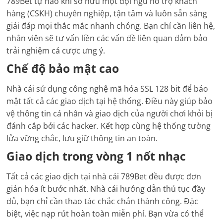
789Bet tự hào khi sở hữu một đội ngũ hỗ trợ khách
hàng (CSKH) chuyên nghiệp, tận tâm và luôn sẵn sàng
giải đáp mọi thắc mắc nhanh chóng. Bạn chỉ cần liên hệ,
nhân viên sẽ tư vấn liền các vấn đề liên quan đảm bảo
trải nghiệm cá cược ưng ý.
Chế độ bảo mật cao
Nhà cái sử dụng công nghệ mã hóa SSL 128 bit để bảo
mật tất cả các giao dịch tại hệ thống. Điều này giúp bảo
vệ thông tin cá nhân và giao dịch của người chơi khỏi bị
đánh cắp bởi các hacker. Kết hợp cùng hệ thống tường
lửa vững chắc, lưu giữ thông tin an toàn.
Giao dịch trong vòng 1 nốt nhạc
Tất cả các giao dịch tại nhà cái 789Bet đều được đơn
giản hóa ít bước nhất. Nhà cái hướng dẫn thủ tục đầy
đủ, bạn chỉ cần thao tác chắc chắn thành công. Đặc
biệt, việc nạp rút hoàn toàn miễn phí. Bạn vừa có thể