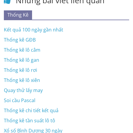
Những bài viết liên quan
Thống Kê
Kết quả 100 ngày gần nhất
Thống kê GĐB
Thống kê lô câm
Thống kê lô gan
Thống kê lô rơi
Thống kê lô xiên
Quay thử lấy may
Soi cầu Pascal
Thống kê chi tiết kết quả
Thống kê tần suất lô tô
Xổ số Bình Dương 30 ngày