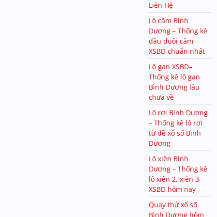
Liên Hệ
Lô câm Bình
Dương – Thống kê
đầu đuôi câm
XSBD chuẩn nhất
Lô gan XSBD–
Thống kê lô gan
Bình Dương lâu
chưa về
Lô rơi Bình Dương
– Thống kê lô rơi
từ đề xổ số Bình
Dương
Lô xiên Bình
Dương – Thống kê
lô xiên 2, xiên 3
XSBD hôm nay
Quay thử xổ số
Bình Dương hôm