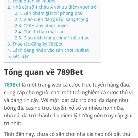
1.
Tổng quan về 789Bet
2.
Nhà cái số 1 châu Á với ưu điểm vượt trội
2.1.
Sản phẩm giải trí phong phú
2.2.
Giao diện đẳng cấp, sang trọng
2.3.
CSKH đầy nhiệt huyết
2.4.
Chế độ bảo mật cao
2.5.
Giao dịch trong vòng 1 nốt nhạc
3.
Thao tác đăng ký 789Bet
4.
Cách đăng nhập vào sân chơi 789bet
5.
Kết luận
Tổng quan về 789Bet
789Bet
là một trang web cá cược trực tuyến hàng đầu,
cung cấp cho người chơi một trải nghiệm cá cược thú vị
và đáng tin cậy. Với một loạt các trò chơi đa dạng như
bóng đá, casino trực tuyến, xổ số và nhiều hơn nữa,
nhà cái đã trở thành địa điểm lý tưởng nên truy cập giải
trí nhất.
Tính đến nay, chưa có sân chơi nhà cái nào nổi bật thu