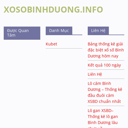
XOSOBINHDUONG.INFO
Được Quan
Danh Mục
Liên Hệ
Tâm
Kubet
Bảng thống kê giải
đặc biệt xổ số Bình
Dương hôm nay
Kết quả 100 ngày
Liên Hệ
Lô câm Bình
Dương – Thống kê
đầu đuôi câm
XSBD chuẩn nhất
Lô gan XSBD–
Thống kê lô gan
Bình Dương lâu