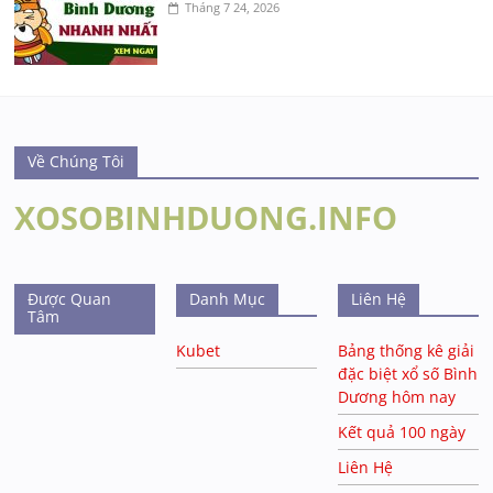
Tháng 7 24, 2026
Về Chúng Tôi
XOSOBINHDUONG.INFO
Được Quan
Danh Mục
Liên Hệ
Tâm
Kubet
Bảng thống kê giải
đặc biệt xổ số Bình
Dương hôm nay
Kết quả 100 ngày
Liên Hệ