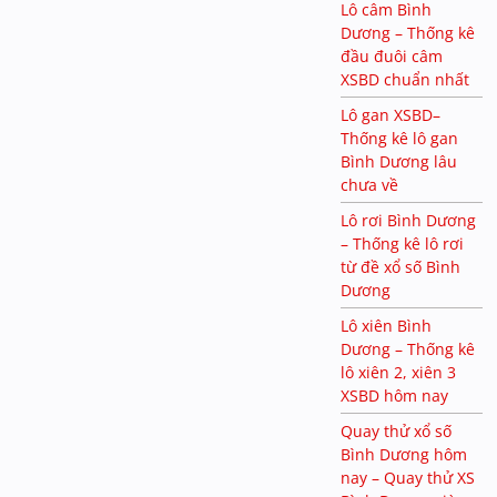
Lô câm Bình
Dương – Thống kê
đầu đuôi câm
XSBD chuẩn nhất
Lô gan XSBD–
Thống kê lô gan
Bình Dương lâu
chưa về
Lô rơi Bình Dương
– Thống kê lô rơi
từ đề xổ số Bình
Dương
Lô xiên Bình
Dương – Thống kê
lô xiên 2, xiên 3
XSBD hôm nay
Quay thử xổ số
Bình Dương hôm
nay – Quay thử XS