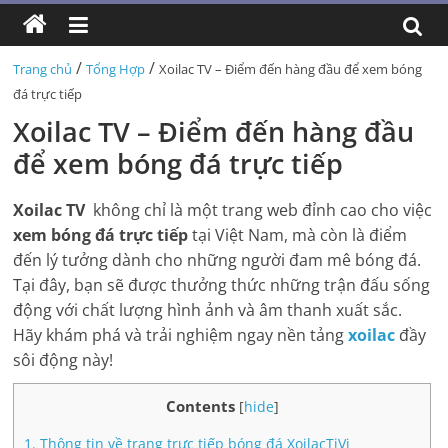
/
/
Trang chủ
Tổng Hợp
Xoilac TV – Điểm đến hàng đầu để xem bóng
đá trực tiếp
Xoilac TV – Điểm đến hàng đầu
để xem bóng đá trực tiếp
Xoilac TV
không chỉ là một trang web đỉnh cao cho việc
xem bóng đá trực tiếp
tại Việt Nam, mà còn là điểm
đến lý tưởng dành cho những người đam mê bóng đá.
Tại đây, bạn sẽ được thưởng thức những trận đấu sống
động với chất lượng hình ảnh và âm thanh xuất sắc.
Hãy khám phá và trải nghiệm ngay nền tảng
xoilac
đầy
sôi động này!
Contents
[
hide
]
1.
Thông tin về trang trực tiếp bóng đá XoilacTiVi