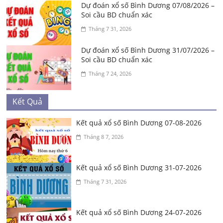
Dự đoán xổ số Bình Dương 07/08/2026 –
Soi cầu BD chuẩn xác
Tháng 7 31, 2026
Dự đoán xổ số Bình Dương 31/07/2026 –
Soi cầu BD chuẩn xác
Tháng 7 24, 2026
Kết Quả
Kết quả xổ số Bình Dương 07-08-2026
Tháng 8 7, 2026
Kết quả xổ số Bình Dương 31-07-2026
Tháng 7 31, 2026
Kết quả xổ số Bình Dương 24-07-2026