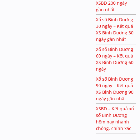
XSBD 200 ngày
gần nhất
Xổ số Bình Dương
30 ngày – Kết quả
XS Bình Dương 30
ngày gần nhất
Xổ số Bình Dương
60 ngày – Kết quả
XS Bình Dương 60
ngày
Xổ số Bình Dương
90 ngày – Kết quả
XS Bình Dương 90
ngày gần nhất
XSBD – Kết quả xổ
số Bình Dương
hôm nay nhanh
chóng, chính xác