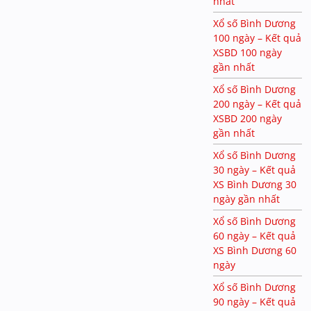
nhất
Xổ số Bình Dương
100 ngày – Kết quả
XSBD 100 ngày
gần nhất
Xổ số Bình Dương
200 ngày – Kết quả
XSBD 200 ngày
gần nhất
Xổ số Bình Dương
30 ngày – Kết quả
XS Bình Dương 30
ngày gần nhất
Xổ số Bình Dương
60 ngày – Kết quả
XS Bình Dương 60
ngày
Xổ số Bình Dương
90 ngày – Kết quả