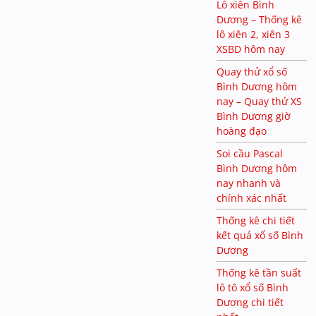
Lô xiên Bình
Dương – Thống kê
lô xiên 2, xiên 3
XSBD hôm nay
Quay thử xổ số
Bình Dương hôm
nay – Quay thử XS
Bình Dương giờ
hoàng đạo
Soi cầu Pascal
Bình Dương hôm
nay nhanh và
chính xác nhất
Thống kê chi tiết
kết quả xổ số Bình
Dương
Thống kê tần suất
lô tô xổ số Bình
Dương chi tiết