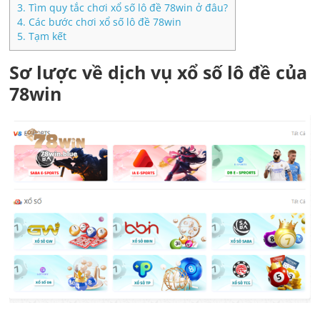
3.
Tìm quy tắc chơi xổ số lô đề 78win ở đâu?
4.
Các bước chơi xổ số lô đề 78win
5.
Tạm kết
Sơ lược về dịch vụ xổ số lô đề của
78win