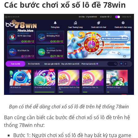
Các bước chơi xổ số lô đề 78win
Bạn có thể dễ dàng chơi xổ số lô đề trên hệ thống 78win
Bạn cũng cần biết các bước để chơi xổ số lô đề trên hệ
thống 78win như:
Bước 1: Người chơi xổ số lô đề hay bất kỳ tựa game