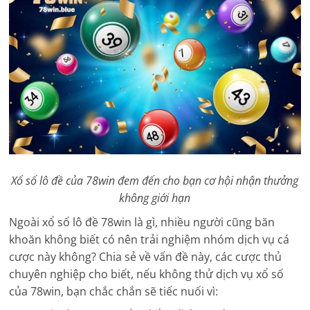
Xổ số lô đề của 78win đem đến cho bạn cơ hội nhận thưởng
không giới hạn
Ngoài xổ số lô đề 78win là gì, nhiều người cũng băn
khoăn không biết có nên trải nghiệm nhóm dịch vụ cá
cược này không? Chia sẻ về vấn đề này, các cược thủ
chuyên nghiệp cho biết, nếu không thử dịch vụ xổ số
của 78win, bạn chắc chắn sẽ tiếc nuối vì: