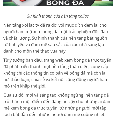
Sự hình thành của nền tảng xoilac
Nền tảng xoi lac tv đã ra đời với mục đích đem lại cho
người hâm mộ xem bong da một trải nghiệm độc đáo
và chất lượng. Sự hình thành của nền tảng bắt nguồn
từ tình yêu và đam mê sâu sắc của các nhà sáng lập
dành cho môn thể thao vua này.
Từ ý tưởng ban đầu, trang web xem bóng đá trực tuyến
đã phát triển thành một nền tảng toàn diện, cung cấp
không chỉ các thông tin cơ bản về bóng đá mà còn là
nơi thảo luận, chia sẻ và kết nối cộng đồng người hâm
mộ trên khắp thế giới.
Qua sự đổi mới và sáng tạo không ngừng, nền tảng đã
trở thành một điểm đến đáng tin cậy cho những ai đam
mê xem bóng đá trực tuyến, từ những người mới tập
tạch bắt đầu đến những người đam mê cuồng nhiệt.