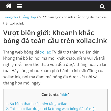
/
/
Trang chủ
Tổng Hợp
Vượt biên giới: Khoảnh khắc bóng đá toàn cầu
trên xoilac.ink
Vượt biên giới: Khoảnh khắc
bóng đá toàn cầu trên xoilac.ink
Trang web bóng đá
xoilac
TV đã trở thành điểm đến
không thể bỏ lỡ, nơi mà mọi khát khao, niềm vui và trải
nghiệm về môn thể thao vua đều được thăng hoa và lan
tỏa. Hãy cùng nhau khám phá hành trình sôi động của
xoilac.ink, nơi mà đam mê bóng đá được kết nối và
thăng hoa mỗi ngày.
Contents
[
hide
]
1.
Sự hình thành của nền tảng xoilac
2.
Tại sao xoilac được coi là trang web bóng đá số một