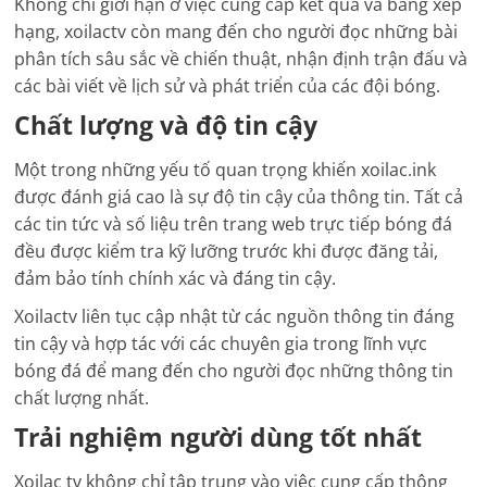
Không chỉ giới hạn ở việc cung cấp kết quả và bảng xếp
hạng, xoilactv còn mang đến cho người đọc những bài
phân tích sâu sắc về chiến thuật, nhận định trận đấu và
các bài viết về lịch sử và phát triển của các đội bóng.
Chất lượng và độ tin cậy
Một trong những yếu tố quan trọng khiến xoilac.ink
được đánh giá cao là sự độ tin cậy của thông tin. Tất cả
các tin tức và số liệu trên trang web trực tiếp bóng đá
đều được kiểm tra kỹ lưỡng trước khi được đăng tải,
đảm bảo tính chính xác và đáng tin cậy.
Xoilactv liên tục cập nhật từ các nguồn thông tin đáng
tin cậy và hợp tác với các chuyên gia trong lĩnh vực
bóng đá để mang đến cho người đọc những thông tin
chất lượng nhất.
Trải nghiệm người dùng tốt nhất
Xoilac tv không chỉ tập trung vào việc cung cấp thông