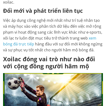
xoilac.
Đổi mới và phát triển liên tục
Việc áp dụng công nghệ mới nhất như trí tuệ nhân tạo
và máy học vào việc phân tích dữ liệu đến việc mở rộng
phạm vi hoạt động sang các lĩnh vực khác như e-sports,
xôi lạc tv luôn đặt mục tiêu trở thành trang web
xem
bóng đá trực tiếp
hàng đầu với sự đổi mới không ngừng
và sự phục vụ tốt nhất cho người hâm mộ bóng đá.
Xoilac đóng vai trò như nào đối
với cộng đồng người hâm mộ