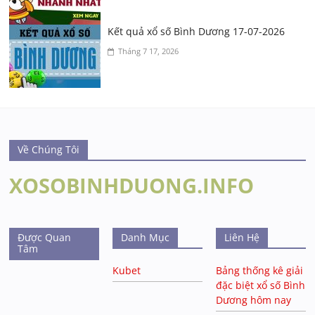
Kết quả xổ số Bình Dương 17-07-2026
Tháng 7 17, 2026
Về Chúng Tôi
XOSOBINHDUONG.INFO
Được Quan
Danh Mục
Liên Hệ
Tâm
Kubet
Bảng thống kê giải
đặc biệt xổ số Bình
Dương hôm nay