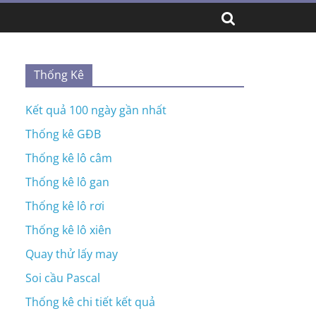
Thống Kê
Kết quả 100 ngày gần nhất
Thống kê GĐB
Thống kê lô câm
Thống kê lô gan
Thống kê lô rơi
Thống kê lô xiên
Quay thử lấy may
Soi cầu Pascal
Thống kê chi tiết kết quả