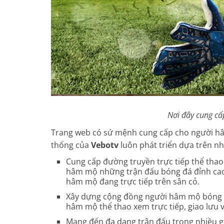
Nơi đây cung cấ
Trang web có sứ mệnh cung cấp cho người hâ
thống của
Vebotv
luôn phát triển dựa trên 
Cung cấp đường truyền trực tiếp thể tha
hâm mộ những trận đấu bóng đá đỉnh cao,
hâm mộ đang trực tiếp trên sân cỏ.
Xây dựng cộng đồng người hâm mộ bóng đ
hâm mộ thể thao xem trực tiếp, giao lưu 
Mang đến đa dạng trận đấu trong nhiều g