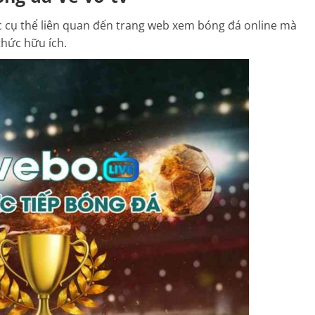
ức cụ thể liên quan đến trang web xem bóng đá online mà
thức hữu ích.