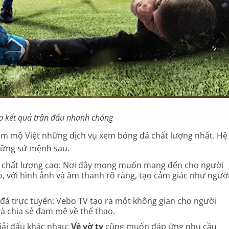
p kết quả trận đấu nhanh chóng
m mộ Việt những dịch vụ xem bóng đá chất lượng nhất. Hệ
những sứ mệnh sau.
o chất lượng cao: Nơi đây mong muốn mang đến cho người
 với hình ảnh và âm thanh rõ ràng, tạo cảm giác như ngườ
á trực tuyến: Vebo TV tạo ra một không gian cho người
và chia sẻ đam mê về thể thao.
iải đấu khác nhau:
Về vờ tv
cũng muốn đáp ứng nhu cầu