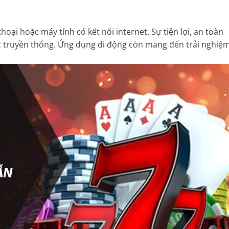
oại hoặc máy tính có kết nối internet. Sự tiện lợi, an toàn
ạc truyền thống. Ứng dụng di động còn mang đến trải nghiệ