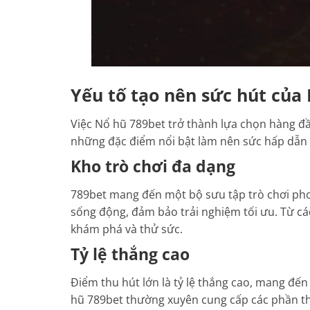
Yếu tố tạo nên sức hút của
Việc Nổ hũ 789bet trở thành lựa chọn hàng đầ
những đặc điểm nổi bật làm nên sức hấp dẫn 
Kho trò chơi đa dạng
789bet mang đến một bộ sưu tập trò chơi phon
sống động, đảm bảo trải nghiệm tối ưu. Từ các
khám phá và thử sức.
Tỷ lệ thắng cao
Điểm thu hút lớn là tỷ lệ thắng cao, mang đến
hũ 789bet thường xuyên cung cấp các phần t