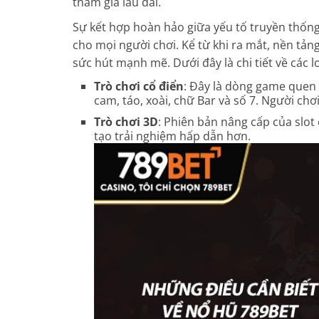
tham gia lâu dài.
Sự kết hợp hoàn hảo giữa yếu tố truyền thống
cho mọi người chơi. Kể từ khi ra mắt, nền tản
sức hút mạnh mẽ. Dưới đây là chi tiết về các loạ
Trò chơi cổ điển
: Đây là dòng game quen 
cam, táo, xoài, chữ Bar và số 7. Người chơ
Trò chơi 3D
: Phiên bản nâng cấp của slot
tạo trải nghiệm hấp dẫn hơn.