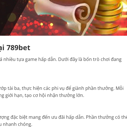
ại 789bet
á nhiều tựa game hấp dẫn. Dưới đây là bốn trò chơi đang
ớp tài ba, thực hiện các phi vụ để giành phần thưởng. Mỗi
ng giới hạn, tạo cơ hội nhận thưởng lớn.
 tượng đặc biệt mang đến ưu đãi hấp dẫn. Phần thưởng có th
àu nhanh chóng.