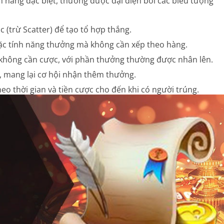
h năng đặc biệt, thường được đại diện bởi các biểu tượng
c (trừ Scatter) để tạo tổ hợp thắng.
oặc tính năng thưởng mà không cần xếp theo hàng.
không cần cược, với phần thưởng thường được nhân lên.
p, mang lại cơ hội nhận thêm thưởng.
heo thời gian và tiền cược cho đến khi có người trúng.