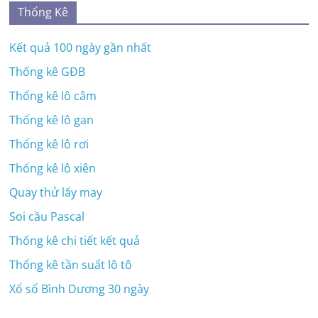
Thống Kê
Kết quả 100 ngày gần nhất
Thống kê GĐB
Thống kê lô câm
Thống kê lô gan
Thống kê lô rơi
Thống kê lô xiên
Quay thử lấy may
Soi cầu Pascal
Thống kê chi tiết kết quả
Thống kê tần suất lô tô
Xổ số Bình Dương 30 ngày