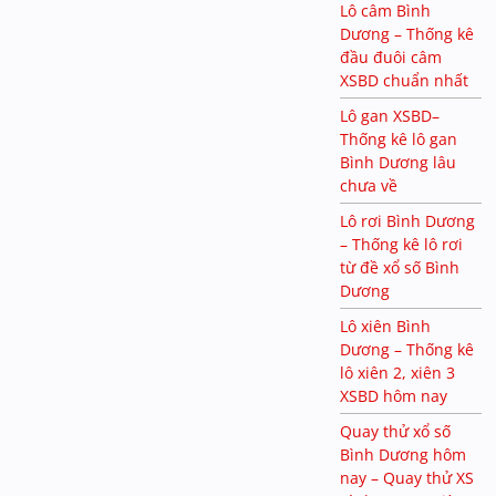
Lô câm Bình
Dương – Thống kê
đầu đuôi câm
XSBD chuẩn nhất
Lô gan XSBD–
Thống kê lô gan
Bình Dương lâu
chưa về
Lô rơi Bình Dương
– Thống kê lô rơi
từ đề xổ số Bình
Dương
Lô xiên Bình
Dương – Thống kê
lô xiên 2, xiên 3
XSBD hôm nay
Quay thử xổ số
Bình Dương hôm
nay – Quay thử XS