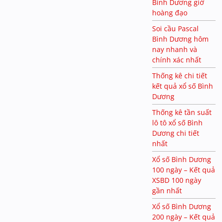
Bình Dương giờ
hoàng đạo
Soi cầu Pascal
Bình Dương hôm
nay nhanh và
chính xác nhất
Thống kê chi tiết
kết quả xổ số Bình
Dương
Thống kê tần suất
lô tô xổ số Bình
Dương chi tiết
nhất
Xổ số Bình Dương
100 ngày – Kết quả
XSBD 100 ngày
gần nhất
Xổ số Bình Dương
200 ngày – Kết quả