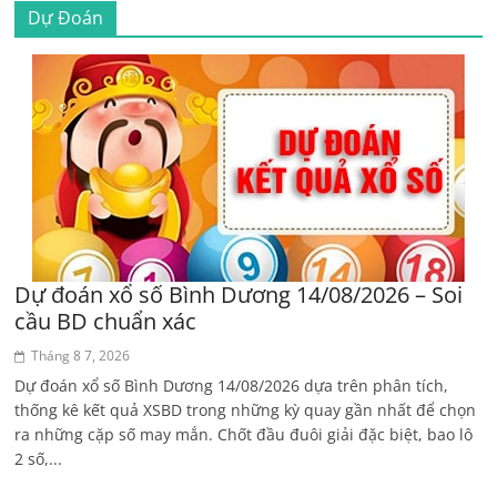
Dự Đoán
Dự đoán xổ số Bình Dương 14/08/2026 – Soi
cầu BD chuẩn xác
Tháng 8 7, 2026
Dự đoán xổ số Bình Dương 14/08/2026 dựa trên phân tích,
thống kê kết quả XSBD trong những kỳ quay gần nhất để chọn
ra những cặp số may mắn. Chốt đầu đuôi giải đặc biệt, bao lô
2 số,...