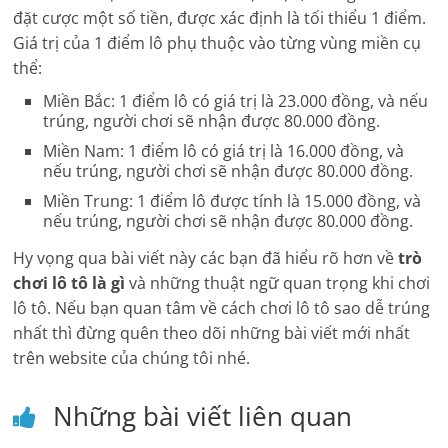
đặt cược một số tiền, được xác định là tối thiểu 1 điểm.
Giá trị của 1 điểm lô phụ thuộc vào từng vùng miền cụ
thể:
Miền Bắc: 1 điểm lô có giá trị là 23.000 đồng, và nếu
trúng, người chơi sẽ nhận được 80.000 đồng.
Miền Nam: 1 điểm lô có giá trị là 16.000 đồng, và
nếu trúng, người chơi sẽ nhận được 80.000 đồng.
Miền Trung: 1 điểm lô được tính là 15.000 đồng, và
nếu trúng, người chơi sẽ nhận được 80.000 đồng.
Hy vọng qua bài viết này các bạn đã hiểu rõ hơn về
trò
chơi lô tô là gì
và những thuật ngữ quan trọng khi chơi
lô tô. Nếu bạn quan tâm về cách chơi lô tô sao dễ trúng
nhất thì đừng quên theo dõi những bài viết mới nhất
trên website của chúng tôi nhé.
Những bài viết liên quan