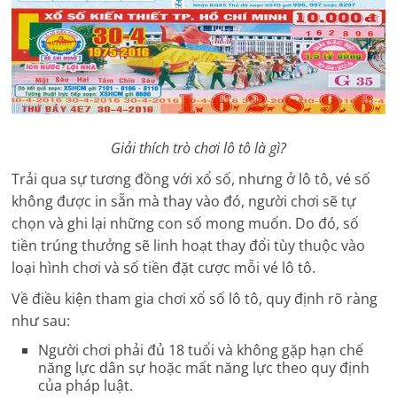
Giải thích trò chơi lô tô là gì?
Trải qua sự tương đồng với xổ số, nhưng ở lô tô, vé số
không được in sẵn mà thay vào đó, người chơi sẽ tự
chọn và ghi lại những con số mong muốn. Do đó, số
tiền trúng thưởng sẽ linh hoạt thay đổi tùy thuộc vào
loại hình chơi và số tiền đặt cược mỗi vé lô tô.
Về điều kiện tham gia chơi xổ số lô tô, quy định rõ ràng
như sau:
Người chơi phải đủ 18 tuổi và không gặp hạn chế
năng lực dân sự hoặc mất năng lực theo quy định
của pháp luật.