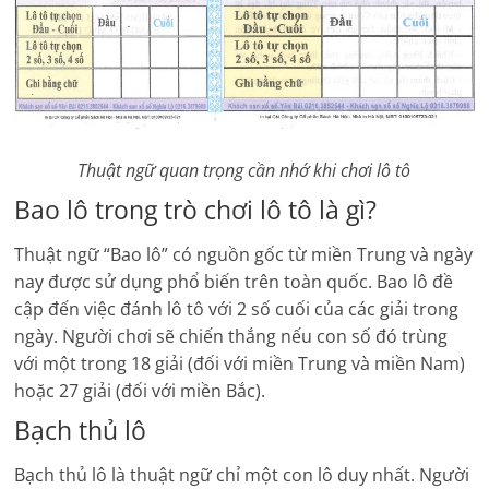
Thuật ngữ quan trọng cần nhớ khi chơi lô tô
Bao lô trong trò chơi lô tô là gì?
Thuật ngữ “Bao lô” có nguồn gốc từ miền Trung và ngày
nay được sử dụng phổ biến trên toàn quốc. Bao lô đề
cập đến việc đánh lô tô với 2 số cuối của các giải trong
ngày. Người chơi sẽ chiến thắng nếu con số đó trùng
với một trong 18 giải (đối với miền Trung và miền Nam)
hoặc 27 giải (đối với miền Bắc).
Bạch thủ lô
Bạch thủ lô là thuật ngữ chỉ một con lô duy nhất. Người