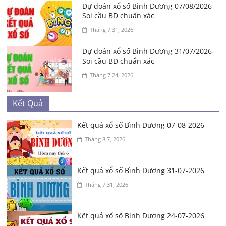
Dự đoán xổ số Bình Dương 07/08/2026 –
Soi cầu BD chuẩn xác
Tháng 7 31, 2026
Dự đoán xổ số Bình Dương 31/07/2026 –
Soi cầu BD chuẩn xác
Tháng 7 24, 2026
Kết Quả
Kết quả xổ số Bình Dương 07-08-2026
Tháng 8 7, 2026
Kết quả xổ số Bình Dương 31-07-2026
Tháng 7 31, 2026
Kết quả xổ số Bình Dương 24-07-2026