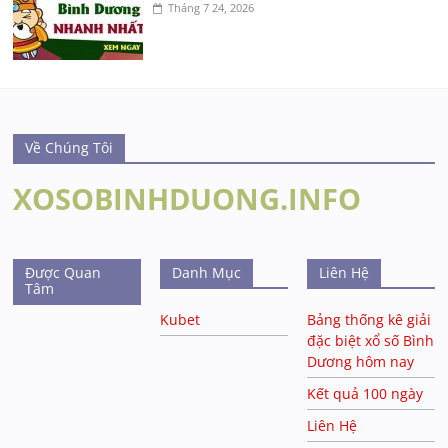
Tháng 7 24, 2026
Về Chúng Tôi
XOSOBINHDUONG.INFO
Được Quan
Danh Mục
Liên Hệ
Tâm
Kubet
Bảng thống kê giải
đặc biệt xổ số Bình
Dương hôm nay
Kết quả 100 ngày
Liên Hệ