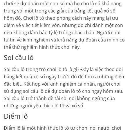
chơi sẽ dự đoán một con số mà họ cho là có khả năng
trùng với một trong các giải của bảng kết quả xổ số
hôm đó. Chơi lô tô theo phong cách này mang lại ưu
điểm về việc tiết kiệm vốn, nhưng do chỉ đánh một con
nên không đảm bảo tỷ lệ trúng chắc chắn. Người chơi
tự tin về kinh nghiệm và khả năng dự đoán của mình có
thể thử nghiệm hình thức chơi này.
Soi cầu lô
Soi cầu lô trong trò chơi lô tô là gì? Đây là việc theo dõi
bảng kết quả xổ số ngày trước đó để tìm ra những điểm
đặc biệt. Kết hợp với kinh nghiệm cá nhân, người chơi
sử dụng soi cầu lô để dự đoán lô tô cho ngày hôm sau.
Soi cầu lô trở thành đề tài sôi nổi không ngừng của
những người yêu thích lô tô và xổ số.
Điểm lô
Điểm lô là một hình thức lô tô tự chọn, nơi người chơi