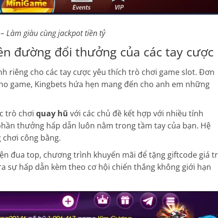
– Làm giàu cùng jackpot tiền tỷ
ên đường đổi thưởng của các tay cược
h riêng cho các tay cược yêu thích trò chơi game slot. Đơn
g kho game, Kingbets hứa hẹn mang đến cho anh em những
c trò chơi
quay hũ
với các chủ đề kết hợp với nhiều tính
 phần thưởng hấp dẫn luôn nằm trong tầm tay của bạn. Hệ
 chơi công bằng.
n đua top, chương trình khuyến mãi để tặng giftcode giá tr
o ra sự hấp dẫn kèm theo cơ hội chiến thắng không giới hạn