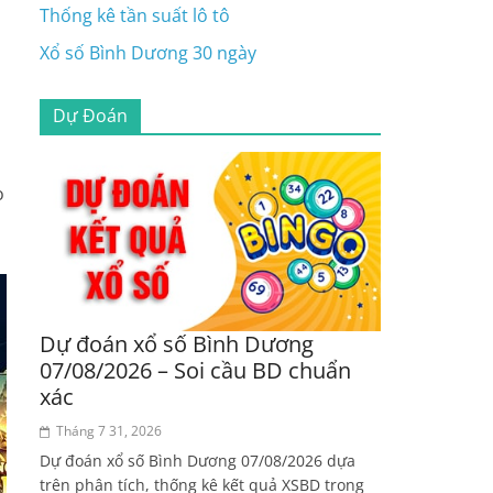
Thống kê tần suất lô tô
Xổ số Bình Dương 30 ngày
Dự Đoán
o
Dự đoán xổ số Bình Dương
07/08/2026 – Soi cầu BD chuẩn
xác
Tháng 7 31, 2026
Dự đoán xổ số Bình Dương 07/08/2026 dựa
trên phân tích, thống kê kết quả XSBD trong