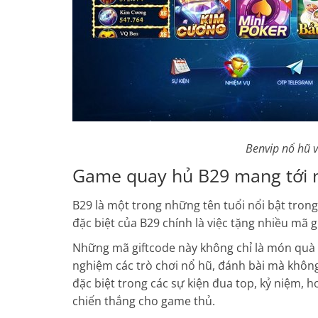
Benvip nổ hũ v
Game quay hủ B29 mang tới n
B29 là một trong những tên tuổi nổi bật tron
đặc biệt của B29 chính là việc tặng nhiều mã 
Những mã giftcode này không chỉ là món quà tr
nghiệm các trò chơi nổ hũ, đánh bài mà không
đặc biệt trong các sự kiện đua top, kỷ niệm, ho
chiến thắng cho game thủ.