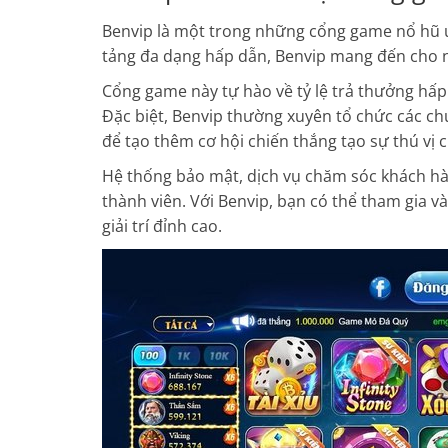
Benvip là một trong những cổng game nổ hũ u
tảng đa dạng hấp dẫn, Benvip mang đến cho ng
Cổng game này tự hào về tỷ lệ trả thưởng hấp
Đặc biệt, Benvip thường xuyên tổ chức các chư
để tạo thêm cơ hội chiến thắng tạo sự thú vị
Hệ thống bảo mật, dịch vụ chăm sóc khách hà
thành viên. Với Benvip, bạn có thể tham gia v
giải trí đỉnh cao.