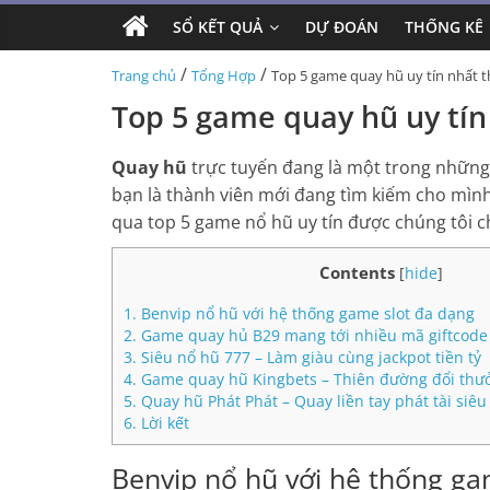
SỔ KẾT QUẢ
DỰ ĐOÁN
THỐNG KÊ
/
/
Trang chủ
Tổng Hợp
Top 5 game quay hũ uy tín nhất t
Top 5 game quay hũ uy tín
Quay hũ
trực tuyến đang là một trong những
bạn là thành viên mới đang tìm kiếm cho mình 
qua top 5 game nổ hũ uy tín được chúng tôi ch
Contents
[
hide
]
1.
Benvip nổ hũ với hệ thống game slot đa dạng
2.
Game quay hủ B29 mang tới nhiều mã giftcode 
3.
Siêu nổ hũ 777 – Làm giàu cùng jackpot tiền tỷ
4.
Game quay hũ Kingbets – Thiên đường đổi thưở
5.
Quay hũ Phát Phát – Quay liền tay phát tài siêu
6.
Lời kết
Benvip nổ hũ với hệ thống ga