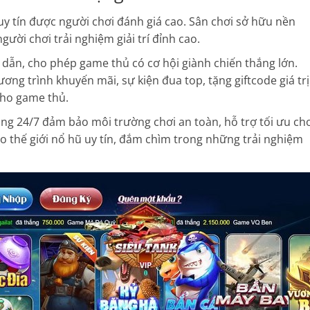
y tín được người chơi đánh giá cao. Sân chơi sở hữu nền
ười chơi trải nghiệm giải trí đỉnh cao.
 dẫn, cho phép game thủ có cơ hội giành chiến thắng lớn.
ơng trình khuyến mãi, sự kiện đua top, tặng giftcode giá trị
 cho game thủ.
ng 24/7 đảm bảo môi trường chơi an toàn, hỗ trợ tối ưu ch
ào thế giới nổ hũ uy tín, đắm chìm trong những trải nghiệm