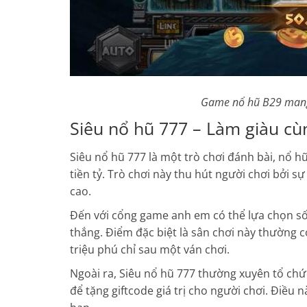
Game nổ hũ B29 mang 
Siêu nổ hũ 777 – Làm giàu cùn
Siêu nổ hũ 777 là một trò chơi đánh bài, nổ h
tiền tỷ. Trò chơi này thu hút người chơi bởi s
cao.
Đến với cổng game anh em có thể lựa chọn s
thắng. Điểm đặc biệt là sân chơi này thường có
triệu phú chỉ sau một ván chơi.
Ngoài ra, Siêu nổ hũ 777 thường xuyên tổ chứ
để tặng giftcode giá trị cho người chơi. Điều