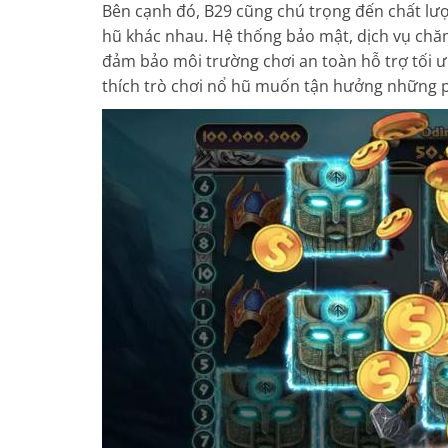
Bên cạnh đó, B29 cũng chú trọng đến chất lượ
hũ khác nhau. Hệ thống bảo mật, dịch vụ chă
đảm bảo môi trường chơi an toàn hỗ trợ tối ư
thích trò chơi nổ hũ muốn tận hưởng những phút