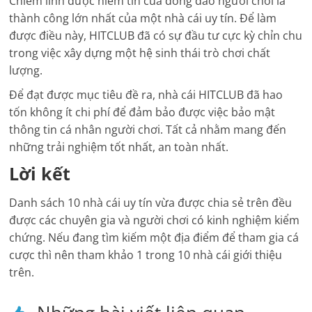
Chiếm lĩnh được niềm tin của đông đảo người chơi là
thành công lớn nhất của một nhà cái uy tín. Để làm
được điều này, HITCLUB đã có sự đầu tư cực kỳ chỉn chu
trong việc xây dựng một hệ sinh thái trò chơi chất
lượng.
Để đạt được mục tiêu đề ra, nhà cái HITCLUB đã hao
tốn không ít chi phí để đảm bảo được việc bảo mật
thông tin cá nhân người chơi. Tất cả nhằm mang đến
những trải nghiệm tốt nhất, an toàn nhất.
Lời kết
Danh sách 10 nhà cái uy tín vừa được chia sẻ trên đều
được các chuyên gia và người chơi có kinh nghiệm kiểm
chứng. Nếu đang tìm kiếm một địa điểm để tham gia cá
cược thì nên tham khảo 1 trong 10 nhà cái giới thiệu
trên.