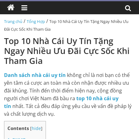
/
/
Trang chủ
Tổng Hợp
Top 10 Nhà Cái Uy Tín Tặng Ngay Nhiều Ưu
Đãi Cực Sốc Khi Tham Gia
Top 10 Nhà Cái Uy Tín Tặng
Ngay Nhiều Ưu Đãi Cực Sốc Khi
Tham Gia
Danh sách nhà cái uy tín
không chỉ là nơi bạn có thể
yên tâm cá cược an toàn mà còn nhận được nhiều ưu
đãi khủng. Tính đến thời điểm hiện nay, cộng đồng
người chơi Việt Nam đã bầu ra
top 10 nhà cái uy
tín
nhất. Tất cả đều đáp ứng yêu cầu về vấn đề pháp lý
và chất lượng dịch vụ.
Contents
[
hide
]