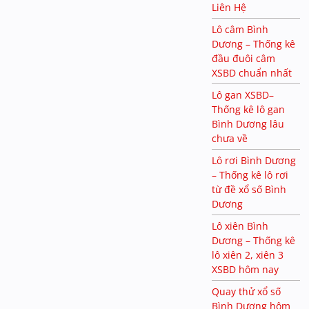
Liên Hệ
Lô câm Bình
Dương – Thống kê
đầu đuôi câm
XSBD chuẩn nhất
Lô gan XSBD–
Thống kê lô gan
Bình Dương lâu
chưa về
Lô rơi Bình Dương
– Thống kê lô rơi
từ đề xổ số Bình
Dương
Lô xiên Bình
Dương – Thống kê
lô xiên 2, xiên 3
XSBD hôm nay
Quay thử xổ số
Bình Dương hôm