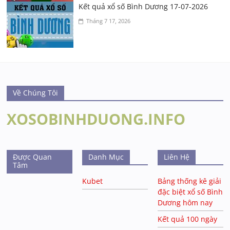
Kết quả xổ số Bình Dương 17-07-2026
Tháng 7 17, 2026
Về Chúng Tôi
XOSOBINHDUONG.INFO
Được Quan
Danh Mục
Liên Hệ
Tâm
Kubet
Bảng thống kê giải
đặc biệt xổ số Bình
Dương hôm nay
Kết quả 100 ngày