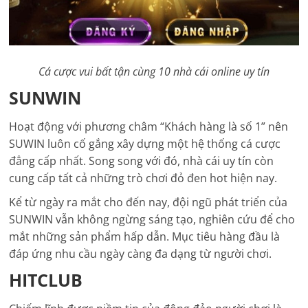
Cá cược vui bất tận cùng 10 nhà cái online uy tín
SUNWIN
Hoạt động với phương châm “Khách hàng là số 1” nên
SUWIN luôn cố gắng xây dựng một hệ thống cá cược
đẳng cấp nhất. Song song với đó, nhà cái uy tín còn
cung cấp tất cả những trò chơi đỏ đen hot hiện nay.
Kể từ ngày ra mắt cho đến nay, đội ngũ phát triển của
SUNWIN vẫn không ngừng sáng tạo, nghiên cứu để cho
mắt những sản phẩm hấp dẫn. Mục tiêu hàng đầu là
đáp ứng nhu cầu ngày càng đa dạng từ người chơi.
HITCLUB