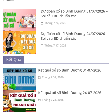
Dự đoán xổ số Bình Dương 31/07/2026 –
Soi cầu BD chuẩn xác
Tháng 7 24, 2026
Dự đoán xổ số Bình Dương 24/07/2026 –
Soi cầu BD chuẩn xác
Tháng 7 17, 2026
Kết Quả
Kết quả xổ số Bình Dương 31-07-2026
Tháng 7 31, 2026
Kết quả xổ số Bình Dương 24-07-2026
Tháng 7 24, 2026