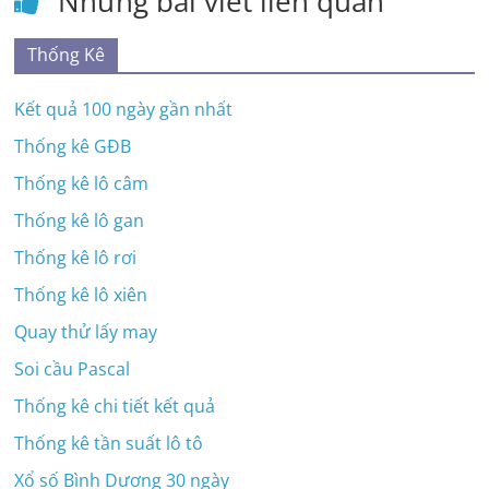
Những bài viết liên quan
Thống Kê
Kết quả 100 ngày gần nhất
Thống kê GĐB
Thống kê lô câm
Thống kê lô gan
Thống kê lô rơi
Thống kê lô xiên
Quay thử lấy may
Soi cầu Pascal
Thống kê chi tiết kết quả
Thống kê tần suất lô tô
Xổ số Bình Dương 30 ngày