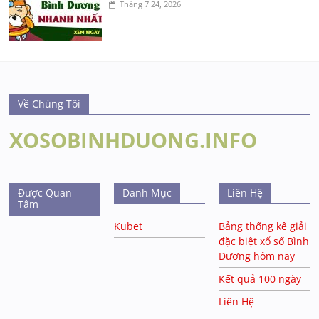
Tháng 7 24, 2026
Về Chúng Tôi
XOSOBINHDUONG.INFO
Được Quan
Danh Mục
Liên Hệ
Tâm
Kubet
Bảng thống kê giải
đặc biệt xổ số Bình
Dương hôm nay
Kết quả 100 ngày
Liên Hệ