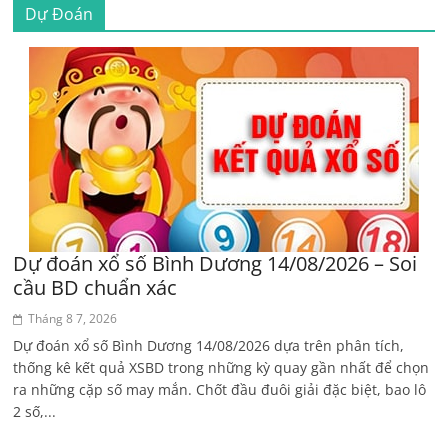
Dự Đoán
Dự đoán xổ số Bình Dương 14/08/2026 – Soi
cầu BD chuẩn xác
Tháng 8 7, 2026
Dự đoán xổ số Bình Dương 14/08/2026 dựa trên phân tích,
thống kê kết quả XSBD trong những kỳ quay gần nhất để chọn
ra những cặp số may mắn. Chốt đầu đuôi giải đặc biệt, bao lô
2 số,...