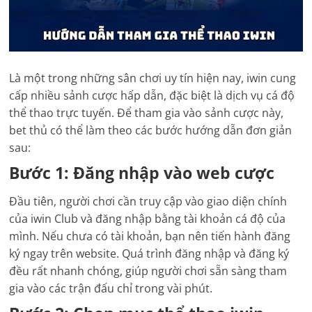
Là một trong những sân chơi uy tín hiện nay, iwin cung
cấp nhiều sảnh cược hấp dẫn, đặc biệt là dịch vụ cá độ
thể thao trực tuyến. Để tham gia vào sảnh cược này,
bet thủ có thể làm theo các bước hướng dẫn đơn giản
sau:
Bước 1: Đăng nhập vào web cược
Đầu tiên, người chơi cần truy cập vào giao diện chính
của iwin Club và đăng nhập bằng tài khoản cá độ của
mình. Nếu chưa có tài khoản, bạn nên tiến hành đăng
ký ngay trên website. Quá trình đăng nhập và đăng ký
đều rất nhanh chóng, giúp người chơi sẵn sàng tham
gia vào các trận đấu chỉ trong vài phút.