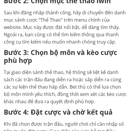
Bước 2: Chọn mục thể thao iwin
Sau khi đăng nhập thành công, hãy di chuyển đến danh
mục sảnh cược “Thể Thao” trên menu chính của
website. Mục này được đặt nổi bật, dễ dàng tìm thấy.
Ngoài ra, bạn cũng có thể tìm kiếm thông qua thanh
công cụ tìm kiếm nếu muốn nhanh chóng truy cập.
Bước 3: Chọn bộ môn và kèo cược
phù hợp
Tại giao diện sảnh thể thao, hệ thống sẽ liệt kê danh
sách các trận đấu đang diễn ra hoặc sắp diễn ra cùng
các sự kiện thể thao hấp dẫn. Bet thủ có thể lựa chọn
bộ môn mình yêu thích, đồng thời xem xét các kèo cược
khác nhau để đưa ra quyết định phù hợp.
Bước 4: Đặt cược và chờ kết quả
Khi đã chọn được trận đấu, người chơi chỉ cần nhập số