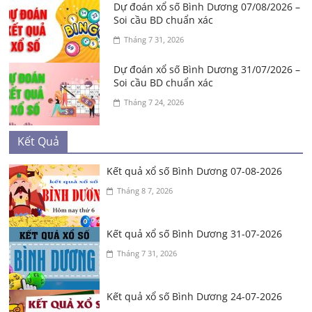
Dự đoán xổ số Bình Dương 07/08/2026 –
Soi cầu BD chuẩn xác
Tháng 7 31, 2026
Dự đoán xổ số Bình Dương 31/07/2026 –
Soi cầu BD chuẩn xác
Tháng 7 24, 2026
Kết Quả
Kết quả xổ số Bình Dương 07-08-2026
Tháng 8 7, 2026
Kết quả xổ số Bình Dương 31-07-2026
Tháng 7 31, 2026
Kết quả xổ số Bình Dương 24-07-2026