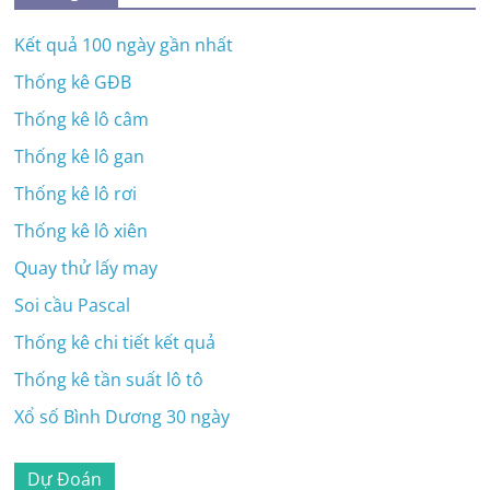
Kết quả 100 ngày gần nhất
Thống kê GĐB
Thống kê lô câm
Thống kê lô gan
Thống kê lô rơi
Thống kê lô xiên
Quay thử lấy may
Soi cầu Pascal
Thống kê chi tiết kết quả
Thống kê tần suất lô tô
Xổ số Bình Dương 30 ngày
Dự Đoán