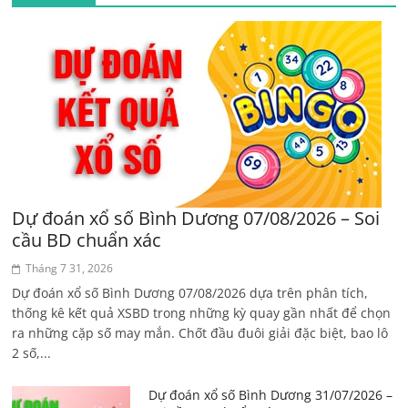
Dự đoán xổ số Bình Dương 07/08/2026 – Soi
cầu BD chuẩn xác
Tháng 7 31, 2026
Dự đoán xổ số Bình Dương 07/08/2026 dựa trên phân tích,
thống kê kết quả XSBD trong những kỳ quay gần nhất để chọn
ra những cặp số may mắn. Chốt đầu đuôi giải đặc biệt, bao lô
2 số,...
Dự đoán xổ số Bình Dương 31/07/2026 –