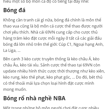
hiểu một số bộ môn cá độ có tiếng tại đây nhé:
Bóng đá
Không cần tranh cái gì nữa, bóng đá chính là môn thể
thao vua cũng là bộ môn cá cược thể thao được người
chơi yêu thích. Nhà cái 69VN cung cấp cho cược thủ
hàng trăm kèo đặt cược mỗi ngày ở tất cả các giải đấu
bóng đá lớn nhỏ trên thế giới: Cúp C1, Ngoại hạng Anh,
La Liga, …
Bên cạnh 3 kèo cược truyền thống là kèo châu Á, kèo
châu Âu, kèo tài xỉu. Sảnh cược thể thao tại 69VN còn
update nhiều hình thức cược thời thượng như kèo xiên,
kèo rung, kèo thẻ phạt, kèo phạt góc, … Do đó, bét thủ
có thể thoải mái lựa chọn loại hình đặt cược mình
mong muốn.
Bóng rổ nhà nghề NBA
Một trong những bộ môn người chơi đặt cược nhiều