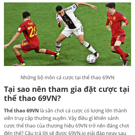
Những bộ môn cá cược tại thể thao 69VN
Tại sao nên tham gia đặt cược tại
thể thao 69VN?
Thể thao 69VN
là sân chơi cá cược có lượng lớn thành
viên truy cập thường xuyên. Vậy điều gì khiến sảnh
cược thể thao của thương hiệu 69VN trở nên đáng chơi
đến thế? Câu trả lời sẽ được 69VN.io giải đáp ngay sau