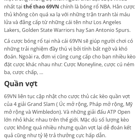
nhất tại
thể thao 69VN
chính là bóng rổ NBA. Hẳn cược
thủ không còn quá xa lạ với những trận tranh tài máu
lửa và đẳng cấp từ những cái tên như Los Angeles
Lakers, Golden State Warriors hay San Antonio Spurs.
Cá cược bóng rổ tại nhà cái 69VN sẽ giúp người chơi có
những trải nghiệm đầy thú vị bởi tính bất ngờ và khó
đoán. Ngoài ra, đơn vị cũng cung cấp cho bạn nhiều kèo
đặt cược khác nhau như: Cược Moneyline, cược cú ném
ba, cược chấp, …
Quần vợt
69VN liên tục cập nhật cho cược thủ các kèo quần vợt
của 4 giải Grand Slam ( Úc mở rộng, Pháp mở rộng, Mỹ
mở rộng và Wimbledon). Và những giải đấu ATP Open
lớn nhỏ khác nhau trên thế giới. Mặc dù số lượng kèo
cược không quá nhiều nhưng quần vợt lại dễ đoán kết
quả cũng như tỷ lệ trả thưởng cực hấp dẫn.