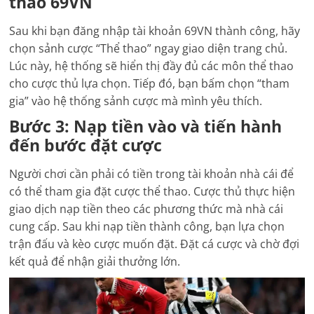
thao 69VN
Sau khi bạn đăng nhập tài khoản 69VN thành công, hãy
chọn sảnh cược “Thể thao” ngay giao diện trang chủ.
Lúc này, hệ thống sẽ hiển thị đầy đủ các môn thể thao
cho cược thủ lựa chọn. Tiếp đó, bạn bấm chọn “tham
gia” vào hệ thống sảnh cược mà mình yêu thích.
Bước 3: Nạp tiền vào và tiến hành
đến bước đặt cược
Người chơi cần phải có tiền trong tài khoản nhà cái để
có thể tham gia đặt cược thể thao. Cược thủ thực hiện
giao dịch nạp tiền theo các phương thức mà nhà cái
cung cấp. Sau khi nạp tiền thành công, bạn lựa chọn
trận đấu và kèo cược muốn đặt. Đặt cá cược và chờ đợi
kết quả để nhận giải thưởng lớn.