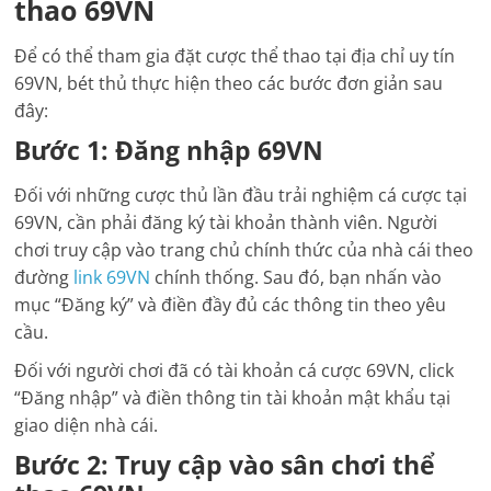
thao 69VN
Để có thể tham gia đặt cược thể thao tại địa chỉ uy tín
69VN, bét thủ thực hiện theo các bước đơn giản sau
đây:
Bước 1: Đăng nhập 69VN
Đối với những cược thủ lần đầu trải nghiệm cá cược tại
69VN, cần phải đăng ký tài khoản thành viên. Người
chơi truy cập vào trang chủ chính thức của nhà cái theo
đường
link 69VN
chính thống. Sau đó, bạn nhấn vào
mục “Đăng ký” và điền đầy đủ các thông tin theo yêu
cầu.
Đối với người chơi đã có tài khoản cá cược 69VN, click
“Đăng nhập” và điền thông tin tài khoản mật khẩu tại
giao diện nhà cái.
Bước 2: Truy cập vào sân chơi thể