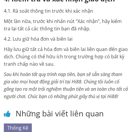
4.1. Rà soát thông tin trước khi xác nhận
Một lần nữa, trước khi nhấn nút “Xác nhận”, hãy kiểm
tra lại tất cả các thông tin bạn đã nhập.
4.2. Lưu giữ hóa đơn và biên lai
Hãy lưu giữ tất cả hóa đơn và biên lai liên quan đến giao
dịch. Chúng có thể hữu ích trong trường hợp có bất kỳ
tranh chấp nào về sau.
Sau khi hoàn tất quy trình nạp tiền, bạn sẽ sẵn sàng tham
gia vào mọi hoạt động giải trí tại Hi88. Chúng tôi luôn cố
gắng tạo ra một trải nghiệm thuận tiện và an toàn cho tất cả
người chơi. Chúc bạn có những phút giây thú vị tại Hi88!
Những bài viết liên quan
Thống Kê