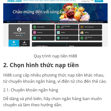
Quy trình nạp tiền Hi88
2. Chọn hình thức nạp tiền
Hi88 cung cấp nhiều phương thức nạp tiền khác nhau,
từ chuyển khoản ngân hàng, ví điện tử cho đến thẻ cào.
2.1. Chuyển khoản ngân hàng
Dễ dàng và phổ biến, hãy chọn ngân hàng bạn muốn
chuyển và làm theo hướng dẫn.