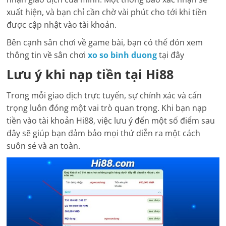
xuất hiện, và bạn chỉ cần chờ vài phút cho tới khi tiền
được cập nhật vào tài khoản.
Bên cạnh sân chơi về game bài, bạn có thể đón xem
thông tin về sân chơi
xo so binh duong
tại đây
Lưu ý khi nạp tiền tại Hi88
Trong mỗi giao dịch trực tuyến, sự chính xác và cẩn
trọng luôn đóng một vai trò quan trọng. Khi bạn nạp
tiền vào tài khoản Hi88, việc lưu ý đến một số điểm sau
đây sẽ giúp bạn đảm bảo mọi thứ diễn ra một cách
suôn sẻ và an toàn.