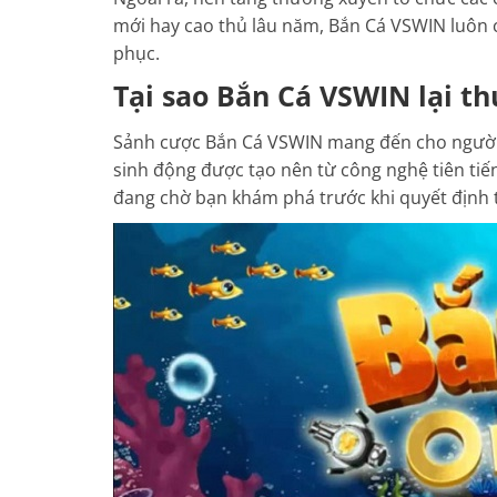
mới hay cao thủ lâu năm, Bắn Cá VSWIN luôn 
phục.
Tại sao Bắn Cá VSWIN lại t
Sảnh cược Bắn Cá VSWIN mang đến cho người ch
sinh động được tạo nên từ công nghệ tiên tiế
đang chờ bạn khám phá trước khi quyết định 