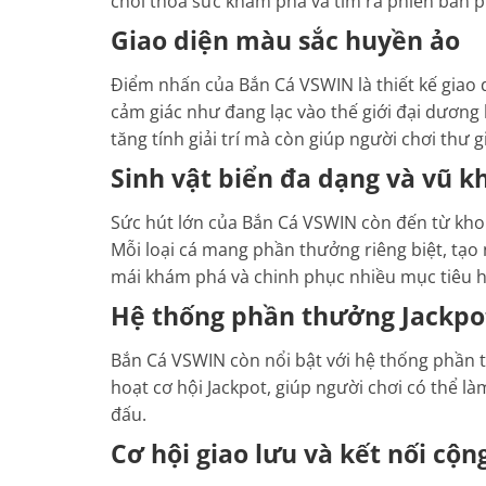
chơi thỏa sức khám phá và tìm ra phiên bản 
Giao diện màu sắc huyền ảo
Điểm nhấn của Bắn Cá VSWIN là thiết kế giao 
cảm giác như đang lạc vào thế giới đại dương
tăng tính giải trí mà còn giúp người chơi thư 
Sinh vật biển đa dạng và vũ kh
Sức hút lớn của Bắn Cá VSWIN còn đến từ kho 
Mỗi loại cá mang phần thưởng riêng biệt, tạo n
mái khám phá và chinh phục nhiều mục tiêu 
Hệ thống phần thưởng Jackpot 
Bắn Cá VSWIN còn nổi bật với hệ thống phần t
hoạt cơ hội Jackpot, giúp người chơi có thể l
đấu.
Cơ hội giao lưu và kết nối cộn