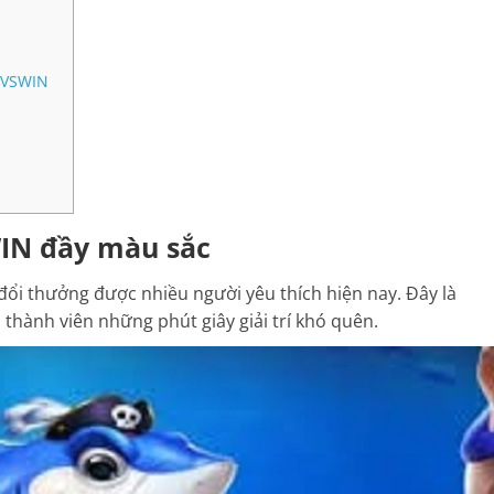
 VSWIN
IN đầy màu sắc
ổi thưởng được nhiều người yêu thích hiện nay. Đây là
 thành viên những phút giây giải trí khó quên.