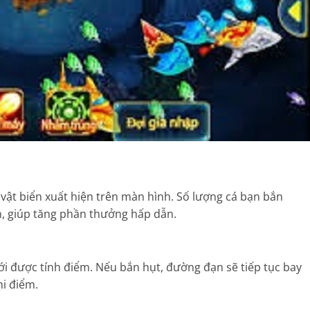
 vật biển xuất hiện trên màn hình. Số lượng cá bạn bắn
ớn, giúp tăng phần thưởng hấp dẫn.
mới được tính điểm. Nếu bắn hụt, đường đạn sẽ tiếp tục bay
i điểm.