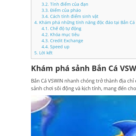
3.2.
Tính điểm của đạn
3.3.
Điểm của pháo
3.4.
Cách tính điểm sinh vật
4.
Khám phá những tính năng độc đáo tại Bắn Cá
4.1.
Chế độ tự động
4.2.
Khóa mục tiêu
4.3.
Credit Exchange
4.4.
Speed up
5.
Lời kết
Khám phá sảnh Bắn Cá VSW
Bắn Cá VSWIN nhanh chóng trở thành địa chỉ đ
sảnh chơi sôi động và kịch tính, mang đến cho