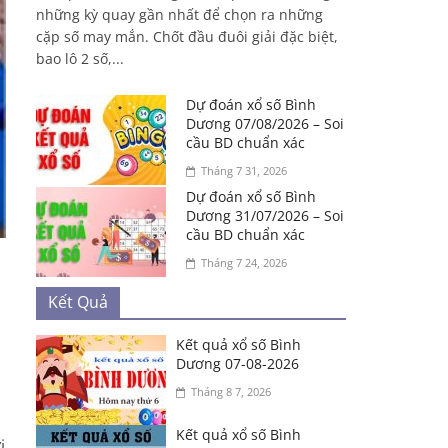
những kỳ quay gần nhất để chọn ra những
cặp số may mắn. Chốt đầu đuôi giải đặc biệt,
bao lô 2 số,...
Dự đoán xổ số Bình
Dương 07/08/2026 – Soi
cầu BD chuẩn xác
Tháng 7 31, 2026
Dự đoán xổ số Bình
Dương 31/07/2026 – Soi
cầu BD chuẩn xác
Tháng 7 24, 2026
Kết Quả
Kết quả xổ số Bình
Dương 07-08-2026
Tháng 8 7, 2026
Kết quả xổ số Bình
i