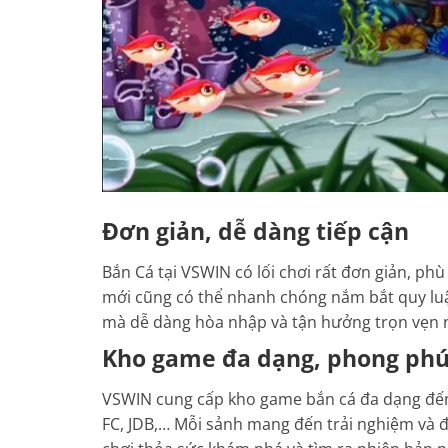
Đơn giản, dễ dàng tiếp cận
Bắn Cá tại VSWIN có lối chơi rất đơn giản, ph
mới cũng có thể nhanh chóng nắm bắt quy luật
mà dễ dàng hòa nhập và tận hưởng trọn vẹn niề
Kho game đa dạng, phong ph
VSWIN cung cấp kho game bắn cá đa dạng đến t
FC, JDB,… Mỗi sảnh mang đến trải nghiệm và đ