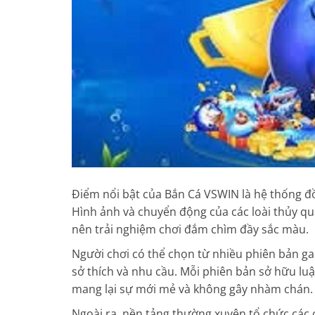
Điểm nổi bật của Bắn Cá VSWIN là hệ thống đồ 
Hình ảnh và chuyển động của các loài thủy q
nên trải nghiệm chơi đắm chìm đầy sắc màu.
Người chơi có thể chọn từ nhiều phiên bản ga
sở thích và nhu cầu. Mỗi phiên bản sở hữu lu
mang lại sự mới mẻ và không gây nhàm chán.
Ngoài ra, nền tảng thường xuyên tổ chức các 