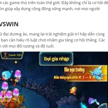
ới các game thủ trên toàn thế giới. Đây không chỉ là cơ hội đ
 còn giúp xây dựng cộng đồng vững mạnh, nơi mọi người
 VSWIN
 đại dương ảo, mang lại trải nghiệm giải trí hấp dẫn cùng
 bạn cần hiểu rõ luật chơi nhằm gia tăng cơ hội thắng. Các
n với mọi đối tượng và độ tuổi.