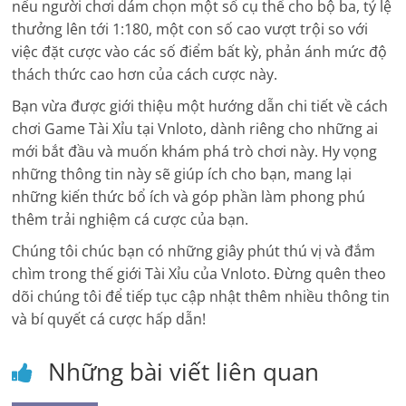
nếu người chơi dám chọn một số cụ thể cho bộ ba, tỷ lệ
thưởng lên tới 1:180, một con số cao vượt trội so với
việc đặt cược vào các số điểm bất kỳ, phản ánh mức độ
thách thức cao hơn của cách cược này.
Bạn vừa được giới thiệu một hướng dẫn chi tiết về cách
chơi Game Tài Xỉu tại Vnloto, dành riêng cho những ai
mới bắt đầu và muốn khám phá trò chơi này. Hy vọng
những thông tin này sẽ giúp ích cho bạn, mang lại
những kiến thức bổ ích và góp phần làm phong phú
thêm trải nghiệm cá cược của bạn.
Chúng tôi chúc bạn có những giây phút thú vị và đắm
chìm trong thế giới Tài Xỉu của Vnloto. Đừng quên theo
dõi chúng tôi để tiếp tục cập nhật thêm nhiều thông tin
và bí quyết cá cược hấp dẫn!
Những bài viết liên quan