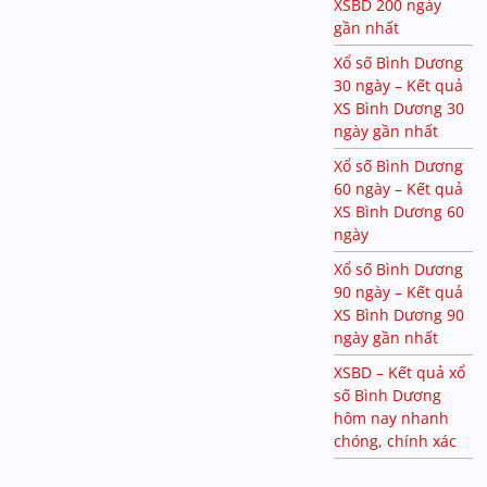
XSBD 200 ngày
gần nhất
Xổ số Bình Dương
30 ngày – Kết quả
XS Bình Dương 30
ngày gần nhất
Xổ số Bình Dương
60 ngày – Kết quả
XS Bình Dương 60
ngày
Xổ số Bình Dương
90 ngày – Kết quả
XS Bình Dương 90
ngày gần nhất
XSBD – Kết quả xổ
số Bình Dương
hôm nay nhanh
chóng, chính xác