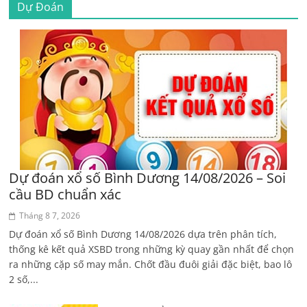
Dự Đoán
Dự đoán xổ số Bình Dương 14/08/2026 – Soi
cầu BD chuẩn xác
Tháng 8 7, 2026
Dự đoán xổ số Bình Dương 14/08/2026 dựa trên phân tích,
thống kê kết quả XSBD trong những kỳ quay gần nhất để chọn
ra những cặp số may mắn. Chốt đầu đuôi giải đặc biệt, bao lô
2 số,...