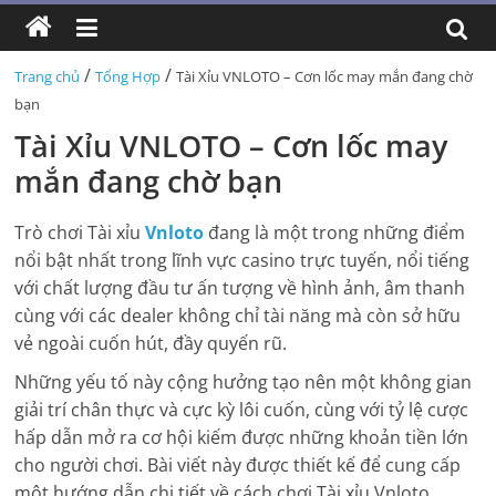
/
/
Trang chủ
Tổng Hợp
Tài Xỉu VNLOTO – Cơn lốc may mắn đang chờ
bạn
Tài Xỉu VNLOTO – Cơn lốc may
mắn đang chờ bạn
Trò chơi Tài xỉu
Vnloto
đang là một trong những điểm
nổi bật nhất trong lĩnh vực casino trực tuyến, nổi tiếng
với chất lượng đầu tư ấn tượng về hình ảnh, âm thanh
cùng với các dealer không chỉ tài năng mà còn sở hữu
vẻ ngoài cuốn hút, đầy quyến rũ.
Những yếu tố này cộng hưởng tạo nên một không gian
giải trí chân thực và cực kỳ lôi cuốn, cùng với tỷ lệ cược
hấp dẫn mở ra cơ hội kiếm được những khoản tiền lớn
cho người chơi. Bài viết này được thiết kế để cung cấp
một hướng dẫn chi tiết về cách chơi Tài xỉu Vnloto,