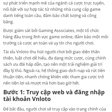
sự phát triển mạnh mẽ của ngành cá cược trực tuyến,
nổi bật với sự hợp tác từ những nhà cung cấp game
danh tiếng toàn cầu, đảm bảo chất lượng và công
bằng.
Được giám sát bởi Gaming Associates, một tổ chức
hàng đầu trong lĩnh vực game online, đảm bảo một môi
trường cá cược an toàn và uy tín cho người chơi.
Tài xỉu Vnloto thu hút người chơi bởi giao diện thân
thiện, luật chơi dễ hiểu, đa dạng mức cược, cùng chính
sách ưu đãi hấp dẫn, tạo nên một trải nghiệm giải trí
đầy lý thú. Ngoài ra, hệ thống giao dịch nạp và rút tiền
thuận tiện, nhanh chóng khiến việc tham gia cược trở
nên tiện lợi và mượt mà hơn bao giờ hết.
Bước 1: Truy cập web và đăng nhập
tài khoản Vnloto
Để bắt đầu, người chơi sẽ truy cập vào trang chính của