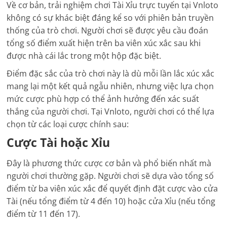
Về cơ bản, trải nghiệm chơi Tài Xỉu trực tuyến tại Vnloto
không có sự khác biệt đáng kể so với phiên bản truyền
thống của trò chơi. Người chơi sẽ được yêu cầu đoán
tổng số điểm xuất hiện trên ba viên xúc xắc sau khi
được nhà cái lắc trong một hộp đặc biệt.
Điểm đặc sắc của trò chơi này là dù mỗi lần lắc xúc xắc
mang lại một kết quả ngẫu nhiên, nhưng việc lựa chọn
mức cược phù hợp có thể ảnh hưởng đến xác suất
thắng của người chơi. Tại Vnloto, người chơi có thể lựa
chọn từ các loại cược chính sau:
Cược Tài hoặc Xỉu
Đây là phương thức cược cơ bản và phổ biến nhất mà
người chơi thường gặp. Người chơi sẽ dựa vào tổng số
điểm từ ba viên xúc xắc để quyết định đặt cược vào cửa
Tài (nếu tổng điểm từ 4 đến 10) hoặc cửa Xỉu (nếu tổng
điểm từ 11 đến 17).