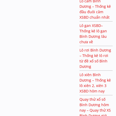
Lô câm Bình
Dương – Thống kê
đầu đuôi câm
XSBD chuẩn nhất
Lô gan XSBD–
Thống kê lô gan
Bình Dương lâu
chưa về
Lô rơi Bình Dương
– Thống kê lô rơi
từ đề xổ số Bình
Dương
Lô xiên Bình
Dương – Thống kê
lô xiên 2, xiên 3
XSBD hôm nay
Quay thử xổ số
Bình Dương hôm
nay – Quay thử XS
Bình Dương giờ