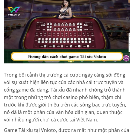
Trong bối cảnh thị trường cá cược ngày càng sôi động
với sự xuất hiện liên tục của các nhà cái trực tuyến và
cổng game đa dạng, Tài xỉu đã nhanh chóng trở thành
một trong những trò chơi casino phổ biến, thậm chí
trước khi được giới thiệu trên các sòng bạc trực tuyến,
nó đã là một phần của văn hóa dân gian, quen thuộc
với nhiều người chơi cá cược tại Việt Nam.
Game Tài xỉu tại Vnloto, được ra mắt như một phần của