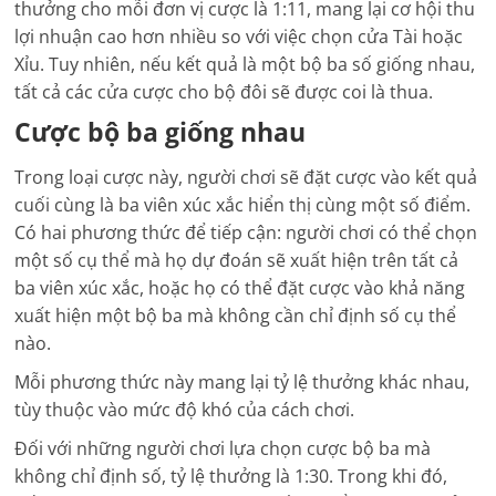
thưởng cho mỗi đơn vị cược là 1:11, mang lại cơ hội thu
lợi nhuận cao hơn nhiều so với việc chọn cửa Tài hoặc
Xỉu. Tuy nhiên, nếu kết quả là một bộ ba số giống nhau,
tất cả các cửa cược cho bộ đôi sẽ được coi là thua.
Cược bộ ba giống nhau
Trong loại cược này, người chơi sẽ đặt cược vào kết quả
cuối cùng là ba viên xúc xắc hiển thị cùng một số điểm.
Có hai phương thức để tiếp cận: người chơi có thể chọn
một số cụ thể mà họ dự đoán sẽ xuất hiện trên tất cả
ba viên xúc xắc, hoặc họ có thể đặt cược vào khả năng
xuất hiện một bộ ba mà không cần chỉ định số cụ thể
nào.
Mỗi phương thức này mang lại tỷ lệ thưởng khác nhau,
tùy thuộc vào mức độ khó của cách chơi.
Đối với những người chơi lựa chọn cược bộ ba mà
không chỉ định số, tỷ lệ thưởng là 1:30. Trong khi đó,