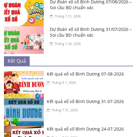
Dự đoán xổ số Bình Dương 07/08/2026 –
Soi cầu BD chuẩn xác
Tháng 7 31, 2026
Dự đoán xổ số Bình Dương 31/07/2026 –
Soi cầu BD chuẩn xác
Tháng 7 24, 2026
Kết Quả
Kết quả xổ số Bình Dương 07-08-2026
Tháng 8 7, 2026
Kết quả xổ số Bình Dương 31-07-2026
Tháng 7 31, 2026
Kết quả xổ số Bình Dương 24-07-2026