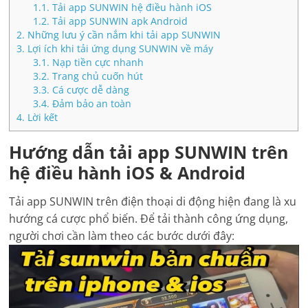
1.1.
Tải app SUNWIN hệ điều hành iOS
1.2.
Tải app SUNWIN apk Android
2.
Những lưu ý cần nắm khi tải app SUNWIN
3.
Lợi ích khi tải ứng dụng SUNWIN về máy
3.1.
Nạp tiền cực nhanh
3.2.
Trang chủ cuốn hút
3.3.
Cá cược dễ dàng
3.4.
Đảm bảo an toàn
4.
Lời kết
Hướng dẫn tải app SUNWIN trên
hệ điều hành iOS & Android
Tải app SUNWIN trên điện thoại di động hiện đang là xu
hướng cá cược phổ biến. Để tải thành công ứng dụng,
người chơi cần làm theo các bước dưới đây: