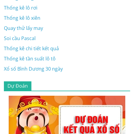
Thống kê lô rơi
Thống kê lô xiên
Quay thử lấy may
Soi cầu Pascal
Thống kê chi tiết kết quả
Thống kê tần suất lô tô
Xổ số Bình Dương 30 ngày
Dự Đoán