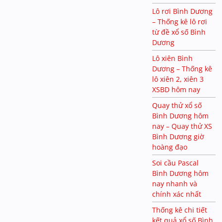
Lô rơi Bình Dương
– Thống kê lô rơi
từ đề xổ số Bình
Dương
Lô xiên Bình
Dương – Thống kê
lô xiên 2, xiên 3
XSBD hôm nay
Quay thử xổ số
Bình Dương hôm
nay – Quay thử XS
Bình Dương giờ
hoàng đạo
Soi cầu Pascal
Bình Dương hôm
nay nhanh và
chính xác nhất
Thống kê chi tiết
kết quả xổ số Bình