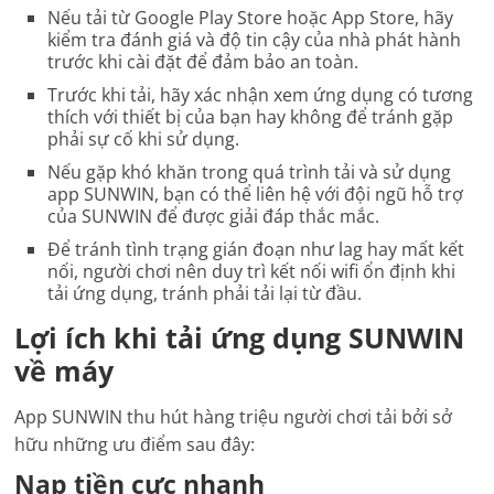
Nếu tải từ Google Play Store hoặc App Store, hãy
kiểm tra đánh giá và độ tin cậy của nhà phát hành
trước khi cài đặt để đảm bảo an toàn.
Trước khi tải, hãy xác nhận xem ứng dụng có tương
thích với thiết bị của bạn hay không để tránh gặp
phải sự cố khi sử dụng.
Nếu gặp khó khăn trong quá trình tải và sử dụng
app SUNWIN, bạn có thể liên hệ với đội ngũ hỗ trợ
của SUNWIN để được giải đáp thắc mắc.
Để tránh tình trạng gián đoạn như lag hay mất kết
nối, người chơi nên duy trì kết nối wifi ổn định khi
tải ứng dụng, tránh phải tải lại từ đầu.
Lợi ích khi tải ứng dụng SUNWIN
về máy
App SUNWIN thu hút hàng triệu người chơi tải bởi sở
hữu những ưu điểm sau đây:
Nạp tiền cực nhanh