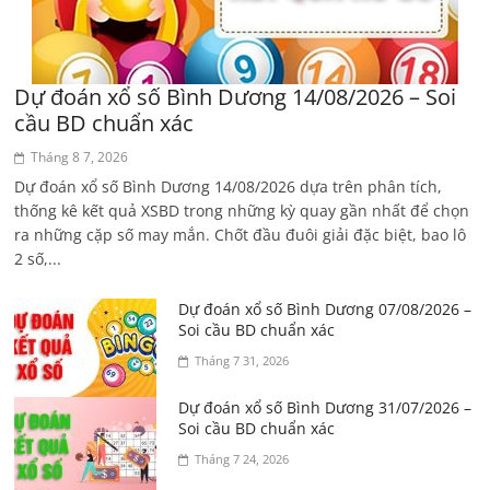
Dự đoán xổ số Bình Dương 14/08/2026 – Soi
cầu BD chuẩn xác
Tháng 8 7, 2026
Dự đoán xổ số Bình Dương 14/08/2026 dựa trên phân tích,
thống kê kết quả XSBD trong những kỳ quay gần nhất để chọn
ra những cặp số may mắn. Chốt đầu đuôi giải đặc biệt, bao lô
2 số,...
Dự đoán xổ số Bình Dương 07/08/2026 –
Soi cầu BD chuẩn xác
Tháng 7 31, 2026
Dự đoán xổ số Bình Dương 31/07/2026 –
Soi cầu BD chuẩn xác
Tháng 7 24, 2026