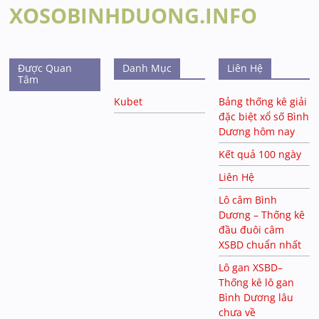
XOSOBINHDUONG.INFO
Được Quan
Danh Mục
Liên Hệ
Tâm
Kubet
Bảng thống kê giải
đặc biệt xổ số Bình
Dương hôm nay
Kết quả 100 ngày
Liên Hệ
Lô câm Bình
Dương – Thống kê
đầu đuôi câm
XSBD chuẩn nhất
Lô gan XSBD–
Thống kê lô gan
Bình Dương lâu
chưa về