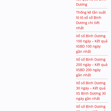
Dương
Thống kê tần suất
lô tô xổ số Bình
Dương chi tiết
nhất
Xổ số Bình Dương
100 ngày – Kết quả
XSBD 100 ngày
gần nhất
Xổ số Bình Dương
200 ngày – Kết quả
XSBD 200 ngày
gần nhất
Xổ số Bình Dương
30 ngày – Kết quả
XS Bình Dương 30
ngày gần nhất
Xổ số Bình Dương