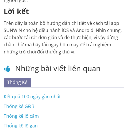
nguồn gốc.
Lời kết
Trên đây là toàn bộ hướng dẫn chi tiết về cách tải app
SUNWIN cho hệ điều hành iOS và Android. Nhìn chung,
các bước tải rất đơn giản và dễ thực hiện, vì vậy đừng
chần chừ mà hãy tải ngay hôm nay để trải nghiệm
những trò chơi đổi thưởng thú vị.
Những bài viết liên quan
Thống Kê
Kết quả 100 ngày gần nhất
Thống kê GĐB
Thống kê lô câm
Thống kê lô gan