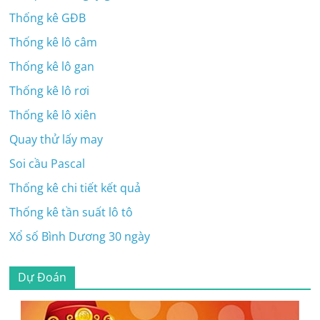
Thống kê GĐB
Thống kê lô câm
Thống kê lô gan
Thống kê lô rơi
Thống kê lô xiên
Quay thử lấy may
Soi cầu Pascal
Thống kê chi tiết kết quả
Thống kê tần suất lô tô
Xổ số Bình Dương 30 ngày
Dự Đoán