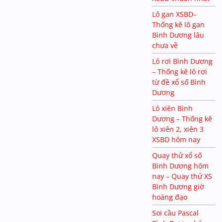
Lô gan XSBD–
Thống kê lô gan
Bình Dương lâu
chưa về
Lô rơi Bình Dương
– Thống kê lô rơi
từ đề xổ số Bình
Dương
Lô xiên Bình
Dương – Thống kê
lô xiên 2, xiên 3
XSBD hôm nay
Quay thử xổ số
Bình Dương hôm
nay – Quay thử XS
Bình Dương giờ
hoàng đạo
Soi cầu Pascal