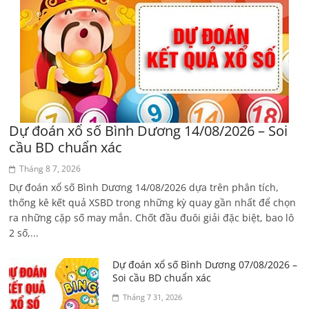
Dự đoán xổ số Bình Dương 14/08/2026 – Soi
cầu BD chuẩn xác
Tháng 8 7, 2026
Dự đoán xổ số Bình Dương 14/08/2026 dựa trên phân tích,
thống kê kết quả XSBD trong những kỳ quay gần nhất để chọn
ra những cặp số may mắn. Chốt đầu đuôi giải đặc biệt, bao lô
2 số,...
Dự đoán xổ số Bình Dương 07/08/2026 –
Soi cầu BD chuẩn xác
Tháng 7 31, 2026