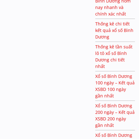
Bình Dương hôm
nay nhanh và
chính xác nhất
Thống kê chi tiết
kết quả xổ số Bình
Dương
Thống kê tần suất
lô tô xổ số Bình
Dương chi tiết
nhất
Xổ số Bình Dương
100 ngày – Kết quả
XSBD 100 ngày
gần nhất
Xổ số Bình Dương
200 ngày – Kết quả
XSBD 200 ngày
gần nhất
Xổ số Bình Dương