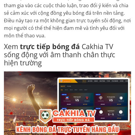
tham gia vào các cuộc thảo luận, trao đổi ý kiến và chia
sẻ cảm xúc với cộng đồng yêu bóng đá trên nền tảng.
Điều này tạo ra một không gian trực tuyến sôi động, nơi
mọi người có thể thể hiện đam mê và tình yêu đối với
môn thể thao vua.
Xem
trực tiếp bóng đá
Cakhia TV
sống động với âm thanh chân thực
hiện trường