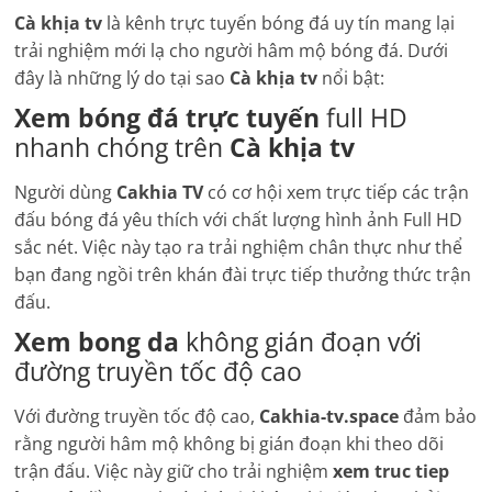
Cà khịa tv
là kênh trực tuyến bóng đá uy tín mang lại
trải nghiệm mới lạ cho người hâm mộ bóng đá. Dưới
đây là những lý do tại sao
Cà khịa tv
nổi bật:
Xem bóng đá trực tuyến
full HD
nhanh chóng trên
Cà khịa tv
Người dùng
Cakhia TV
có cơ hội xem trực tiếp các trận
đấu bóng đá yêu thích với chất lượng hình ảnh Full HD
sắc nét. Việc này tạo ra trải nghiệm chân thực như thể
bạn đang ngồi trên khán đài trực tiếp thưởng thức trận
đấu.
Xem bong da
không gián đoạn với
đường truyền tốc độ cao
Với đường truyền tốc độ cao,
Cakhia-tv.space
đảm bảo
rằng người hâm mộ không bị gián đoạn khi theo dõi
trận đấu. Việc này giữ cho trải nghiệm
xem truc tiep