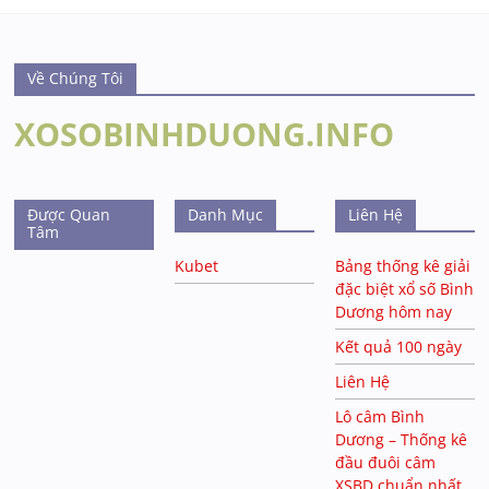
Về Chúng Tôi
XOSOBINHDUONG.INFO
Được Quan
Danh Mục
Liên Hệ
Tâm
Kubet
Bảng thống kê giải
đặc biệt xổ số Bình
Dương hôm nay
Kết quả 100 ngày
Liên Hệ
Lô câm Bình
Dương – Thống kê
đầu đuôi câm
XSBD chuẩn nhất