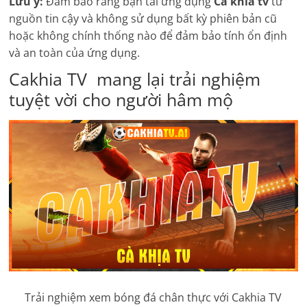
Lưu ý:
Đảm bảo rằng bạn tải ứng dụng
Ca khia tv
từ
nguồn tin cậy và không sử dụng bất kỳ phiên bản cũ
hoặc không chính thống nào để đảm bảo tính ổn định
và an toàn của ứng dụng.
Cakhia TV mang lại trải nghiệm
tuyệt vời cho người hâm mộ
Trải nghiệm xem bóng đá chân thực với Cakhia TV