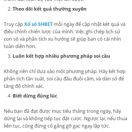
Theo dõi kết quả thường xuyên
Truy cập
Xổ số SHBET
mỗi ngày để cập nhật kết quả và
điều chỉnh chiến lược của mình. Việc ghi chép lịch sử
con số và phân tích xu hướng sẽ giúp bạn có cái nhìn
toàn diện hơn.
Luôn kết hợp nhiều phương pháp soi cầu
Không nên chỉ dựa vào một phương pháp. Hãy kết hợp
phân tích tần suất, soi cầu đầu đuôi câm, và dàn số để
tăng độ chính xác.
Biết dừng đúng lúc
Nếu bạn đã đạt được mục tiêu thắng trong ngày, hãy
dừng lại và không tiếp tục đặt cược. Ngược lại, nếu thua
liên tục, cũng đừng cố gắng gỡ gạc ngay lập tức.