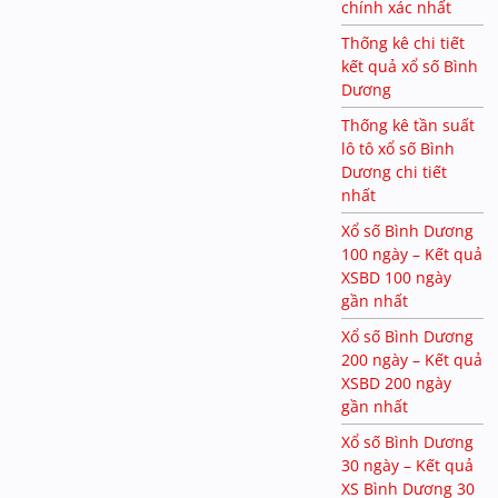
chính xác nhất
Thống kê chi tiết
kết quả xổ số Bình
Dương
Thống kê tần suất
lô tô xổ số Bình
Dương chi tiết
nhất
Xổ số Bình Dương
100 ngày – Kết quả
XSBD 100 ngày
gần nhất
Xổ số Bình Dương
200 ngày – Kết quả
XSBD 200 ngày
gần nhất
Xổ số Bình Dương
30 ngày – Kết quả
XS Bình Dương 30