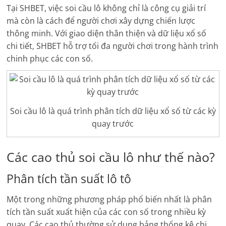
Tại SHBET, việc soi cầu lô không chỉ là công cụ giải trí
mà còn là cách để người chơi xây dựng chiến lược
thông minh. Với giao diện thân thiện và dữ liệu xổ số
chi tiết, SHBET hỗ trợ tối đa người chơi trong hành trình
chinh phục các con số.
Soi cầu lô là quá trình phân tích dữ liệu xổ số từ các kỳ
quay trước
Các cao thủ soi cầu lô như thế nào?
Phân tích tần suất lô tô
Một trong những phương pháp phổ biến nhất là phân
tích tần suất xuất hiện của các con số trong nhiều kỳ
quay. Các cao thủ thường sử dụng bảng thống kê chi